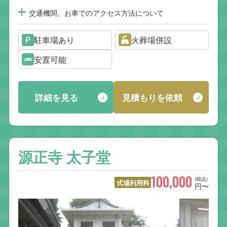
交通機関、お車でのアクセス方法について
駐車場あり
火葬場併設
安置可能
詳細を見る
見積もりを依頼
源正寺 太子堂
100,000
(税込)
式場利用料
円〜