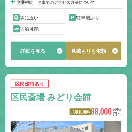
交通機関、お車でのアクセス方法について
駅に近い
駐車場あり
宿泊可能
詳細を見る
見積もりを依頼
区民優待あり
区民斎場 みどり会館
88,000
(税込)
式場利用料
円〜