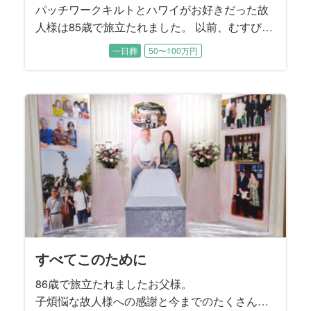
パッチワークキルトとハワイがお好きだった故
人様は85歳で旅立たれました。 以前、むすびす
で施主様のお母様のご葬儀をお手伝いさせてい
一日葬
50〜100万円
ただいたご縁でご依頼を承りました。 ご主人様
とご結婚されてから、新宿区の「高齢者ふれあ
い訪問相談員」として福祉のお仕事に長く従事
された故人様。 困っている人を見かけると、知
らない人でも気軽に声をかける朗らかでお優し
い性格は、周囲から自然と慕われる存在でし
た。
すべてこのために
86歳で旅立たれましたお父様。
子煩悩な故人様への感謝と今までのたくさんの