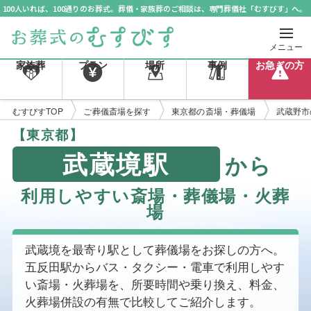
100人いれば、100通りのお葬式。葬儀・家族葬のご相談は、専門葬儀社「むすびす」へ。
メニュー
家族葬
プラン
場所
事例
お急ぎの方
むすびすTOP
ご葬儀斎場を探す
東京都の斎場・葬儀場
武蔵野市
【東京都】
武蔵境駅
から
利用しやすい斎場・葬儀場・火葬
場
武蔵境を最寄り駅として葬儀場をお探しの方へ。
五反田駅からバス・タクシー・電車で利用しやす
い斎場・火葬場を、所要時間や乗り換え、料金、
火葬場併設の有無で比較してご紹介します。