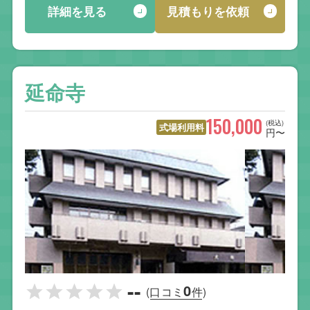
詳細を見る
見積もりを依頼
延命寺
150,000
(税込)
式場利用料
円〜
--
0
(口コミ
件)