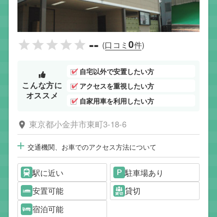
--
0
(口コミ
件)
自宅以外で安置したい方
こんな方に
アクセスを重視したい方
オススメ
自家用車を利用したい方
東京都小金井市東町3-18-6
交通機関、お車でのアクセス方法について
駅に近い
駐車場あり
安置可能
貸切
宿泊可能