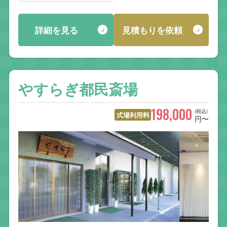
詳細を見る
見積もりを依頼
やすらぎ都民斎場
198,000
(税込)
式場利用料
円〜