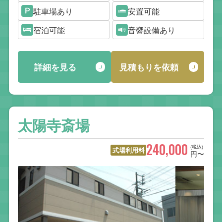
駐車場あり
安置可能
宿泊可能
音響設備あり
詳細を見る
見積もりを依頼
太陽寺斎場
240,000
(税込)
式場利用料
円〜