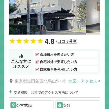
4.8
4
(口コミ
件)
斎場費用を抑えたい方
こんな方に
自宅以外で安置したい方
オススメ
自家用車を利用したい方
地図・アクセス
東京都世田谷区北烏山5-1-5
交通機関、お車でのアクセス方法について
公営式場
安価