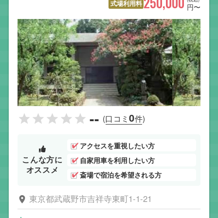
250,000
式場利用料
円〜
--
0
(口コミ
件)
アクセスを重視したい方
こんな方に
自家用車を利用したい方
オススメ
斎場で宿泊を希望される方
東京都武蔵野市吉祥寺東町1-1-21