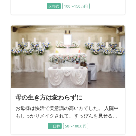
幸せが続いていくようなお見送りとなりまし
火葬式
100〜150万円
た。
メモリアルスクリーンで作成したお写真を正面
と左右にお飾りし、それを象徴した空間でご家
族でゆっくりとお別れいただきました。
母の生き方は変わらずに
お母様は快活で美意識の高い方でした。 入院中
もしっかりメイクされて、すっぴんを見せるこ
とはほぼ無かったそうです。 ご葬儀の打ち合わ
一日葬
50〜100万円
せから当日の運営、ご葬儀後の諸手続きは三人