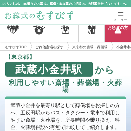
100人いれば、100通りのお葬式。葬儀・家族葬のご相談は、専門葬儀社「むすびす」へ。
メニュー
家族葬
プラン
場所
事例
お急ぎの方
むすびすTOP
ご葬儀斎場を探す
東京都の斎場・葬儀場
小金井市
【東京都】
武蔵小金井駅
から
利用しやすい斎場・葬儀場・火葬
場
武蔵小金井を最寄り駅として葬儀場をお探しの方
へ。五反田駅からバス・タクシー・電車で利用し
やすい斎場・火葬場を、所要時間や乗り換え、料
金、火葬場併設の有無で比較してご紹介します。