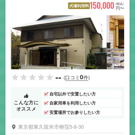
150,000
(税込)
式場利用料
円〜
--
0
(口コミ
件)
自宅以外で安置したい方
こんな方に
自家用車を利用したい方
オススメ
安置場所でお参りしたい方
東京都東久留米市柳窪5-8-30