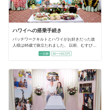
ハワイへの搭乗手続き
パッチワークキルトとハワイがお好きだった故
人様は85歳で旅立たれました。 以前、むすびす
で施主様のお母様のご葬儀をお手伝いさせてい
一日葬
50〜100万円
ただいたご縁でご依頼を承りました。 ご主人様
とご結婚されてから、新宿区の「高齢者ふれあ
い訪問相談員」として福祉のお仕事に長く従事
された故人様。 困っている人を見かけると、知
らない人でも気軽に声をかける朗らかでお優し
い性格は、周囲から自然と慕われる存在でし
た。