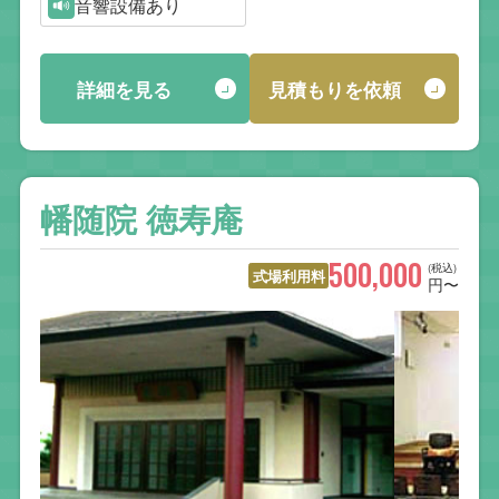
音響設備あり
詳細を見る
見積もりを依頼
幡随院 徳寿庵
500,000
(税込)
式場利用料
円〜