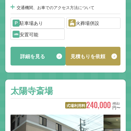
交通機関、お車でのアクセス方法について
駐車場あり
火葬場併設
安置可能
詳細を見る
見積もりを依頼
太陽寺斎場
240,000
(税込)
式場利用料
円〜