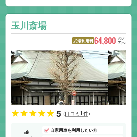
玉川斎場
64,800
(税込)
式場利用料
円〜
5
1
(口コミ
件)
自家用車を利用したい方