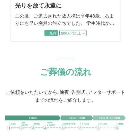
光りを放て永遠に
この度、ご逝去された故人様は享年48歳、あま
りにも早い突然の旅立ちでした。 学生時代から
仲間たちに慕われていた故人様。イケメンだけ
一般葬
200万円以上〜
ど不器用で、影日向なく努力を積みかさねる方
でした。会社では縁の下の力持ち的な存在とし
て上司からも部下からも頼りにされていたそう
です。 ご急逝される前日まで、持ち前の責任感
から体調がすぐれないのを押してオンライン会
ご葬儀の流れ
議にご参加された故人様。ご自宅でお亡くなり
になったことで警察の案件となり、むすびすで
は現場検証の立ち合いからお手伝いが始まりま
ご依頼をいただいてから､通夜･告別式､アフターサポート
した。
までの流れをご紹介します。