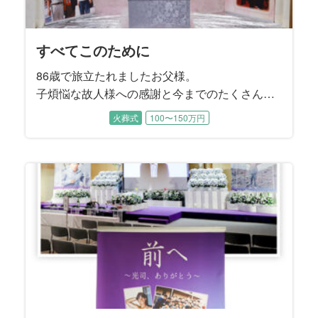
すべてこのために
86歳で旅立たれましたお父様。
子煩悩な故人様への感謝と今までのたくさんの
幸せが続いていくようなお見送りとなりまし
火葬式
100〜150万円
た。
メモリアルスクリーンで作成したお写真を正面
と左右にお飾りし、それを象徴した空間でご家
族でゆっくりとお別れいただきました。