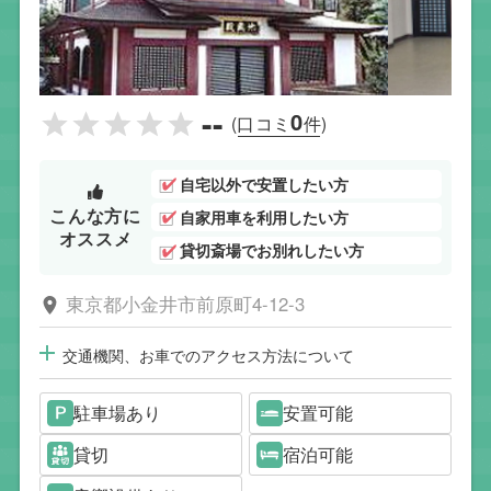
--
0
(口コミ
件)
自宅以外で安置したい方
こんな方に
自家用車を利用したい方
オススメ
貸切斎場でお別れしたい方
東京都小金井市前原町4-12-3
交通機関、お車でのアクセス方法について
駐車場あり
安置可能
貸切
宿泊可能