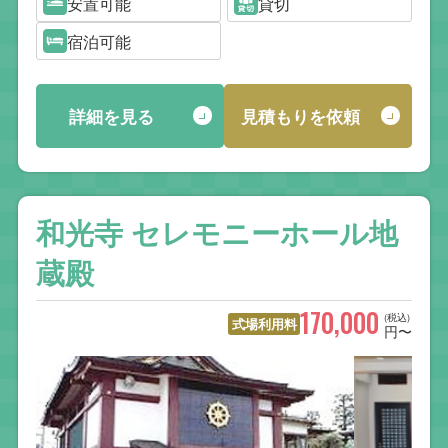
安置可能
貸切
宿泊可能
詳細を見る
見積もりを依頼
和光寺 セレモニーホール地
蔵殿
170,000
(税込)
式場利用料
円〜