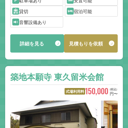
駐車場あり
安置可能
貸切
宿泊可能
音響設備あり
詳細を見る
見積もりを依頼
築地本願寺 東久留米会館
150,000
(税込)
式場利用料
円〜