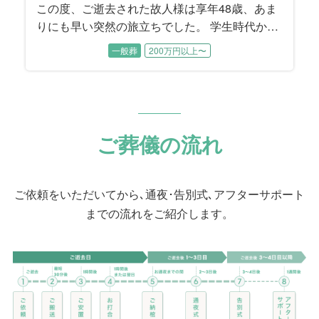
この度、ご逝去された故人様は享年48歳、あま
りにも早い突然の旅立ちでした。 学生時代から
仲間たちに慕われていた故人様。イケメンだけ
一般葬
200万円以上〜
ど不器用で、影日向なく努力を積みかさねる方
でした。会社では縁の下の力持ち的な存在とし
て上司からも部下からも頼りにされていたそう
です。 ご急逝される前日まで、持ち前の責任感
から体調がすぐれないのを押してオンライン会
ご葬儀の流れ
議にご参加された故人様。ご自宅でお亡くなり
になったことで警察の案件となり、むすびすで
は現場検証の立ち合いからお手伝いが始まりま
ご依頼をいただいてから､通夜･告別式､アフターサポート
した。
までの流れをご紹介します。