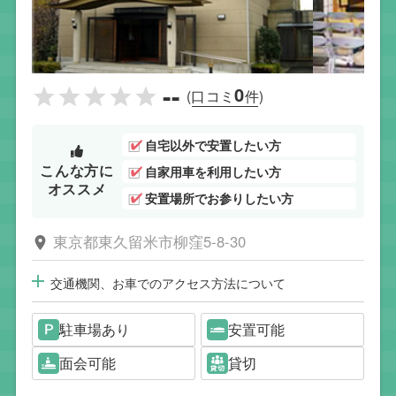
--
0
(口コミ
件)
自宅以外で安置したい方
こんな方に
自家用車を利用したい方
オススメ
安置場所でお参りしたい方
東京都東久留米市柳窪5-8-30
交通機関、お車でのアクセス方法について
駐車場あり
安置可能
面会可能
貸切