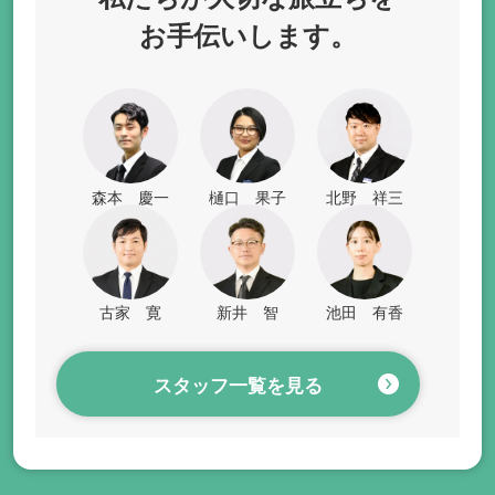
お手伝いします。
森本 慶一
樋口 果子
北野 祥三
古家 寛
新井 智
池田 有香
スタッフ一覧を見る