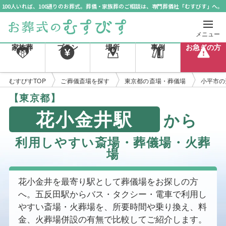
100人いれば、100通りのお葬式。葬儀・家族葬のご相談は、専門葬儀社「むすびす」へ。
メニュー
家族葬
プラン
場所
事例
お急ぎの方
むすびすTOP
ご葬儀斎場を探す
東京都の斎場・葬儀場
小平市の
【東京都】
花小金井駅
から
利用しやすい斎場・葬儀場・火葬
場
花小金井を最寄り駅として葬儀場をお探しの方
へ。五反田駅からバス・タクシー・電車で利用し
やすい斎場・火葬場を、所要時間や乗り換え、料
金、火葬場併設の有無で比較してご紹介します。