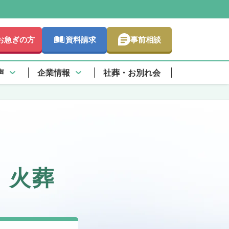
お急ぎの方
資料請求
事前相談
声
企業情報
社葬・お別れ会
・火葬