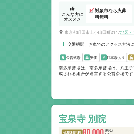
対象市なら火葬
こんな方に
料無料
オススメ
東京都町田市上小山田町2147
地図・
交通機関、お車でのアクセス方法
公営式場
安価
駐車場あり
南多摩斎場は、南多摩斎場は、八王子
成される組合が運営する公営斎場です
ため、葬儀後に火葬場へ移動する必要
宝泉寺 別院
80,000
(税込)
式場利用料