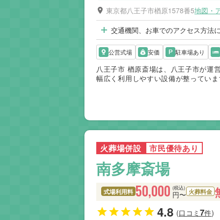
東京都八王子市楢原1578番5
地図・
交通機関、お車でのアクセス方法
公営式場
安価
駐車場あり
八王子市 楢原斎場は、八王子市が運
幅広く利用しやすい設備が整っていま
れ、費用面でも利用しやすい点が特徴
（北野）と組み合わせて利用します。
家族に適した施設です。
火葬場併設
市民優待あり
南多摩斎場
50,000
(税込)
式場利用料
火葬料金
円〜
4.8
7
(口コミ
件)