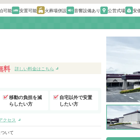
泊可能
安置可能
火葬場併設
音響設備あり
公営式場
安
無料
詳しい料金はこちら
移動の負担を減
自宅以外で安置
らしたい方
したい方
アクセス
について