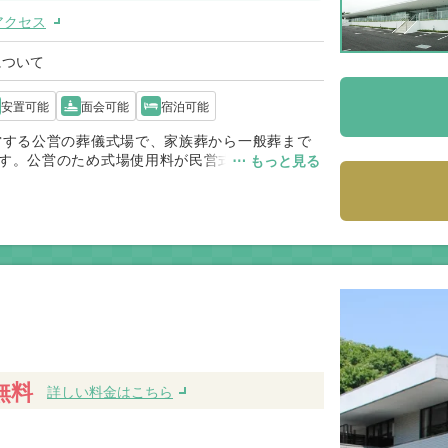
アクセス
について
安置可能
面会可能
宿泊可能
営する公営の葬儀式場で、家族葬から一般葬まで
す。公営のため式場使用料が民営式場より抑えら
⋯ もっと見る
です。火葬場は併設されておらず、八王子市斎場
八王子市内で移動負担の少ない葬儀を行いたいご
無料
詳しい料金はこちら