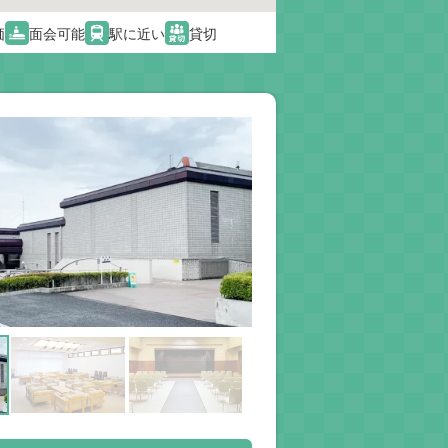
価
面会可能
駅に近い
貸切