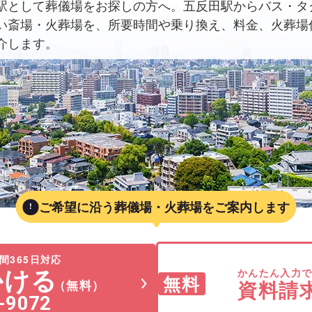
駅として葬儀場をお探しの方へ。五反田駅からバス・タ
い斎場・火葬場を、所要時間や乗り換え、料金、火葬場
介します。
ご希望に沿う葬儀場・火葬場をご案内します
間365日対応
かける
かんたん入力
無料
資料請
（無料）
-9072