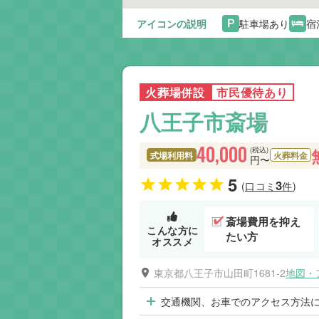
アイコンの説明
駐車場あり
宿
火葬場併設
市民優待あり
八王子市斎場
40,000
(税込)
式場利用料
火葬料金
円〜
5
3
(口コミ
件)
斎場費用を抑え
こんな方に
たい方
オススメ
東京都八王子市山田町1681-2
地図・
交通機関、お車でのアクセス方法