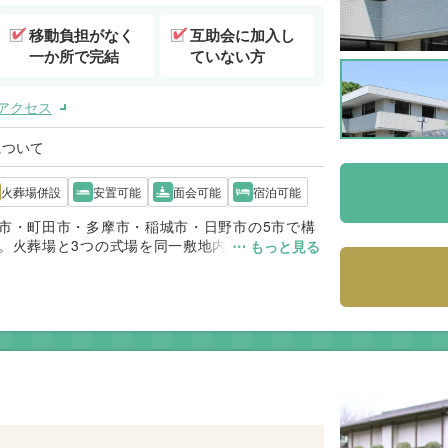
移動負担がなく
互助会に加入し
一か所で完結
ていない方
アクセス
について
火葬場併設
安置可能
面会可能
宿泊可能
市・町田市・多摩市・稲城市・日野市の5市で構
。火葬場と3つの式場を同一敷地内に備えている
⋯ もっと見る
がありません。