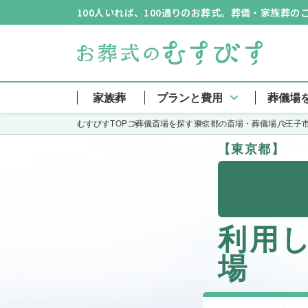
100人いれば、100通りのお葬式。葬儀・家族葬
家族葬
プランと費用
葬儀場
むすびすTOP
ご葬儀斎場を探す
東京都の斎場・葬儀場
八王子
【東京都】
利用
場