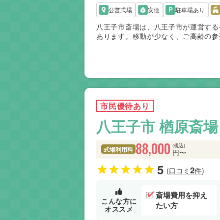
公営式場
安価
駐車場あり
八王子市斎場は、八王子市が運営する
あります。移動が少なく、ご高齢の参
営のため火葬料が民営斎場より抑えら
内はもちろん周辺地域からの利用も多
適した斎場です。
市民優待あり
八王子市 楢原斎場
88,000
(税込)
式場利用料
円〜
5
2
(口コミ
件)
斎場費用を抑え
こんな方に
たい方
オススメ