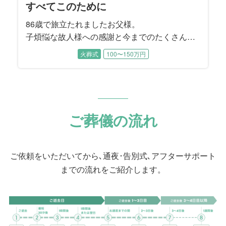
すべてこのために
86歳で旅立たれましたお父様。
子煩悩な故人様への感謝と今までのたくさんの
幸せが続いていくようなお見送りとなりまし
火葬式
100〜150万円
た。
メモリアルスクリーンで作成したお写真を正面
と左右にお飾りし、それを象徴した空間でご家
族でゆっくりとお別れいただきました。
ご葬儀の流れ
ご依頼をいただいてから､通夜･告別式､アフターサポート
までの流れをご紹介します。