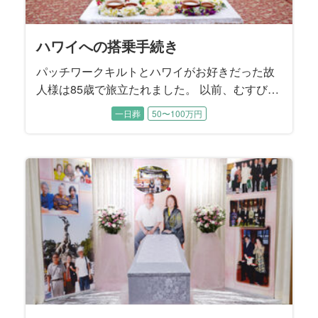
ハワイへの搭乗手続き
パッチワークキルトとハワイがお好きだった故
人様は85歳で旅立たれました。 以前、むすびす
で施主様のお母様のご葬儀をお手伝いさせてい
一日葬
50〜100万円
ただいたご縁でご依頼を承りました。 ご主人様
とご結婚されてから、新宿区の「高齢者ふれあ
い訪問相談員」として福祉のお仕事に長く従事
された故人様。 困っている人を見かけると、知
らない人でも気軽に声をかける朗らかでお優し
い性格は、周囲から自然と慕われる存在でし
た。