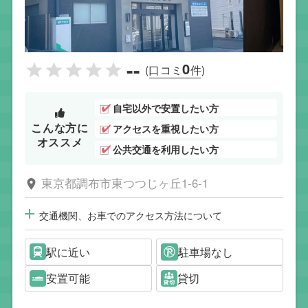
--
0
(口コミ
件)
自宅以外で安置したい方
こんな方に
アクセスを重視したい方
オススメ
公共交通を利用したい方
東京都調布市東つつじヶ丘1-6-1
交通機関、お車でのアクセス方法について
駅に近い
駐車場なし
安置可能
貸切