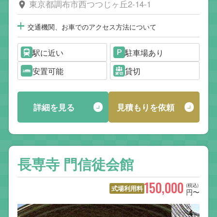
東京都調布市西つつじヶ丘2-14-1
交通機関、お車でのアクセス方法について
駅に近い
駐車場あり
安置可能
貸切
詳細を見る
見積もりを依頼
長専寺 門信徒会館
150,000
(税込)
式場利用料
円〜