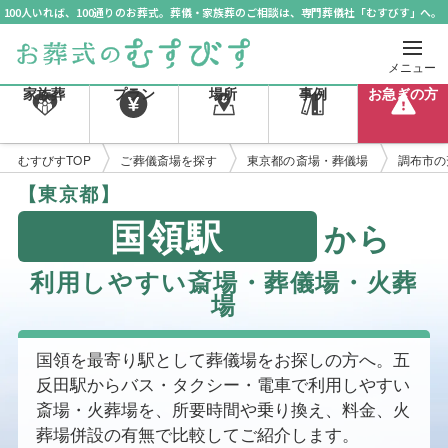
100人いれば、100通りのお葬式。葬儀・家族葬のご相談は、専門葬儀社「むすびす」へ。
メニュー
家族葬
プラン
場所
事例
お急ぎの方
むすびすTOP
ご葬儀斎場を探す
東京都の斎場・葬儀場
調布市の
【東京都】
国領駅
から
利用しやすい斎場・葬儀場・火葬
場
国領を最寄り駅として葬儀場をお探しの方へ。五
反田駅からバス・タクシー・電車で利用しやすい
斎場・火葬場を、所要時間や乗り換え、料金、火
葬場併設の有無で比較してご紹介します。