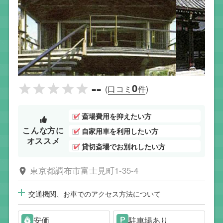
--
0
(口コミ
件)
斎場費用を抑えたい方
こんな方に
自家用車を利用したい方
オススメ
貸切斎場でお別れしたい方
東京都調布市富士見町1-35-4
交通機関、お車でのアクセス方法について
安価
駐車場あり