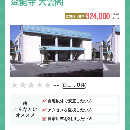
金龍寺 大雲閣
324,000
(税込)
式場利用料
円〜
--
0
(口コミ
件)
自宅以外で安置したい方
こんな方に
アクセスを重視したい方
オススメ
自家用車を利用したい方