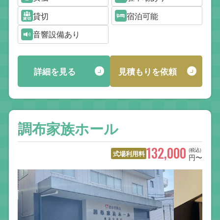
貸切
宿泊可能
音響設備あり
詳細を見る
見積もりを依頼
調布家族ホール
132,000
(税込)
式場利用料
円〜