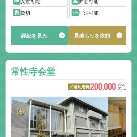
安置可能
面会可能
貸切
宿泊可能
詳細を見る
見積もりを依頼
常性寺会堂
200,000
(税込)
式場利用料
円〜