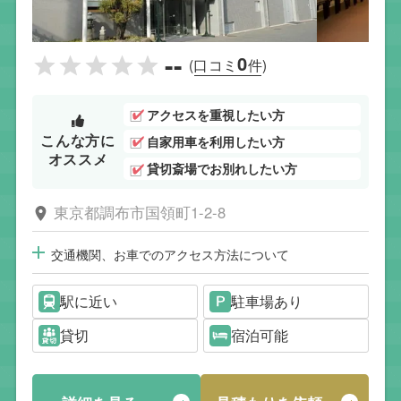
--
0
(口コミ
件)
アクセスを重視したい方
こんな方に
自家用車を利用したい方
オススメ
貸切斎場でお別れしたい方
東京都調布市国領町1-2-8
交通機関、お車でのアクセス方法について
駅に近い
駐車場あり
貸切
宿泊可能