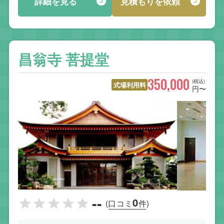
詳細を見る
見積もりを依頼
昌翁寺 菩提堂
350,000
(税込)
式場利用料
円〜
--
0
(口コミ
件)