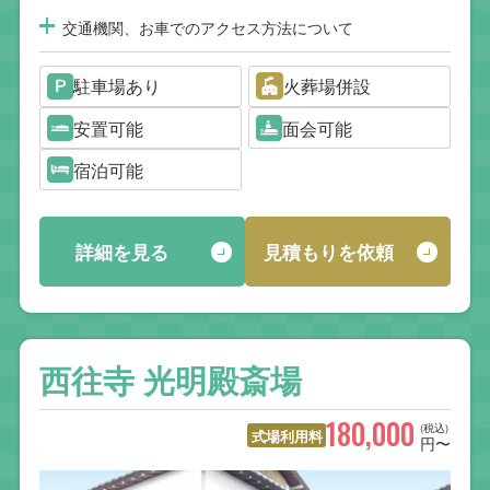
交通機関、お車でのアクセス方法について
駐車場あり
火葬場併設
安置可能
面会可能
宿泊可能
詳細を見る
見積もりを依頼
西往寺 光明殿斎場
180,000
(税込)
式場利用料
円〜