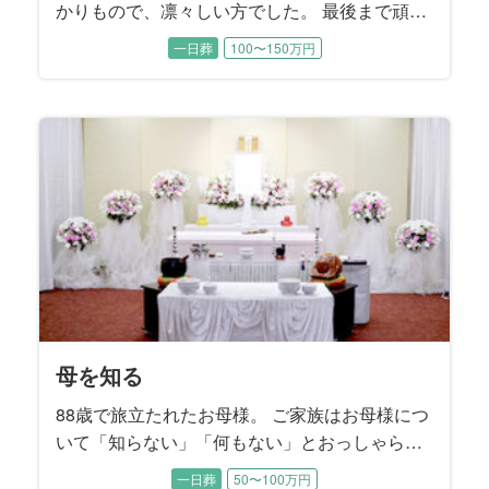
かりもので、凛々しい方でした。 最後まで頑張
ってこられた故人様のお見送りの空間はそのお
一日葬
100〜150万円
姿をいつまでも皆様の中で輝き続きますように
お手伝いさせていただきました。
母を知る
88歳で旅立たれたお母様。 ご家族はお母様につ
いて「知らない」「何もない」とおっしゃられ
ました。 しかし88年間の人生で何もないことは
一日葬
50〜100万円