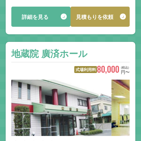
詳細を見る
見積もりを依頼
地蔵院 廣済ホール
80,000
(税込)
式場利用料
円〜