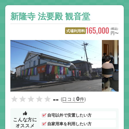
新隆寺 法要殿 観音堂
165,000
(税込)
式場利用料
円〜
--
0
(口コミ
件)
自宅以外で安置したい方
こんな方に
自家用車を利用したい方
オススメ