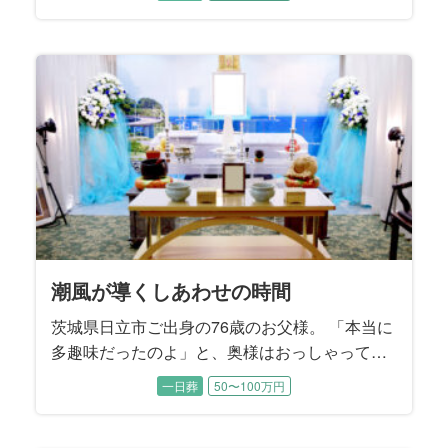
ないはずです。 だからこそ最後のお別れである
ご葬儀の場を通じてお母様を「知る」機会に。
潮風が導くしあわせの時間
茨城県日立市ご出身の76歳のお父様。 「本当に
多趣味だったのよ」と、奥様はおっしゃってい
ました。 海に釣りに行くこともあれば、山に登
一日葬
50〜100万円
りに行くこともある。 家で絵を描いていること
もあれば、家族で旅行にも行く。 富士山に家族