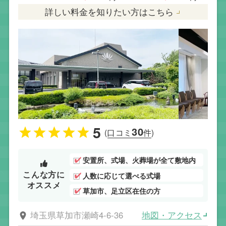
詳しい料金を知りたい方はこちら
5
30
(口コミ
件)
安置所、式場、火葬場が全て敷地内
こんな方に
人数に応じて選べる式場
オススメ
草加市、足立区在住の方
地図・アクセス
埼玉県草加市瀬崎4-6-36