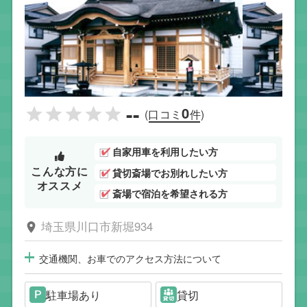
--
0
(口コミ
件)
自家用車を利用したい方
こんな方に
貸切斎場でお別れしたい方
オススメ
斎場で宿泊を希望される方
埼玉県川口市新堀934
交通機関、お車でのアクセス方法について
駐車場あり
貸切