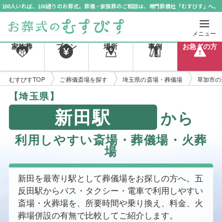
100人いれば、100通りのお葬式。葬儀・家族葬のご相談は、専門葬儀社「むすびす」へ。
メニュー
家族葬
プラン
場所
事例
お急ぎの方
むすびすTOP
ご葬儀斎場を探す
埼玉県の斎場・葬儀場
草加市の
【埼玉県】
新田駅
から
利用しやすい斎場・葬儀場・火葬
場
新田を最寄り駅として葬儀場をお探しの方へ。五
反田駅からバス・タクシー・電車で利用しやすい
斎場・火葬場を、所要時間や乗り換え、料金、火
葬場併設の有無で比較してご紹介します。