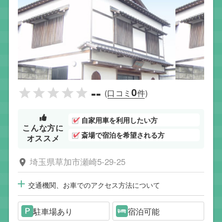
--
0
(口コミ
件)
自家用車を利用したい方
こんな方に
斎場で宿泊を希望される方
オススメ
埼玉県草加市瀬崎5-29-25
交通機関、お車でのアクセス方法について
駐車場あり
宿泊可能