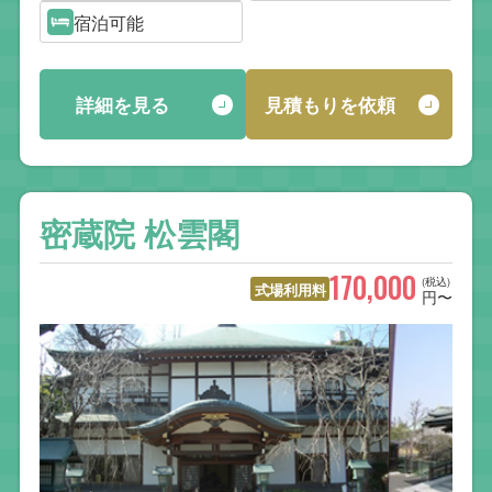
宿泊可能
詳細を見る
見積もりを依頼
密蔵院 松雲閣
170,000
(税込)
式場利用料
円〜