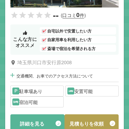
--
0
(口コミ
件)
自宅以外で安置したい方
こんな方に
自家用車を利用したい方
オススメ
斎場で宿泊を希望される方
埼玉県川口市安行原2008
交通機関、お車でのアクセス方法について
駐車場あり
安置可能
宿泊可能
詳細を見る
見積もりを依頼