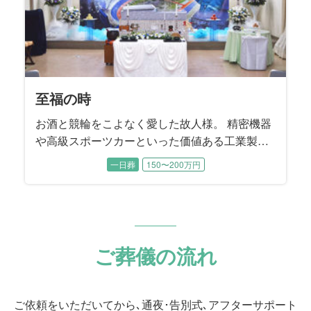
至福の時
お酒と競輪をこよなく愛した故人様。 精密機器
や高級スポーツカーといった価値ある工業製品
を輸送する際に「梱包」する工業包装技能士と
一日葬
150〜200万円
して生涯活躍。 数年前まで現役でお仕事を続け
てこられました。 工業製品を安全に運ぶために
梱包する工業包装技能士は国家資格であり、故
人様は国内で14人目に資格を取得された、まさ
に梱包のプロフェッショナルでした。
ご葬儀の流れ
ご依頼をいただいてから､通夜･告別式､アフターサポート