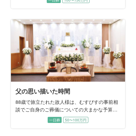
では癒し系の楽しい性格から、ちょっとしたア
イドル的な存在でした。 ご逝去後にそれを知っ
たご家族はとても驚かれたそうです。 「コロナ
禍の面会制限でなかなか会うことは出来なかっ
たけれど、やれることは全てやり尽くしまし
た」と喪主を務めるご次女様はおっしゃいまし
た。
父の思い描いた時間
88歳で旅立たれた故人様は、むすびすの事前相
談でご自身のご葬儀についての大まかな予算や
方針についてお決めになられていました。 生前
一日葬
50〜100万円
から奥様と2人の息子様には、「葬儀社に話しは
通してあるから、後のことは葬儀社へ」とお話