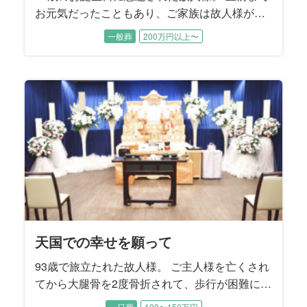
お元気だったこともあり、ご家族は故人様が旅
立たれたことをまだ実感できないご様子でし
一般葬
200万円以上〜
た。 性格が明るくて世話焼き、頼まれると嫌と
言えない故人様はお友達も多く、周りからとて
も信頼されていました。 ご家族に向ける愛情も
同じで、奥様やお子様方を様々な場面で支えて
こられたそうです。 そんな故人様への大きな感
謝を込めて、ご家族はしっかり送ってあげたい
とおっしゃいました。
天国での幸せを願って
93歳で旅立たれた故人様。 ご主人様を亡くされ
てから大腿骨を2度骨折されて、歩行が困難にな
ったことから晩年は施設でお暮しでした。 施設
一日葬
100〜150万円