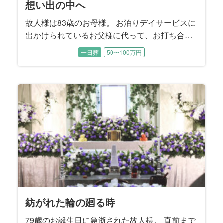
想い出の中へ
故人様は83歳のお母様。 お泊りデイサービスに
出かけられているお父様に代って、お打ち合わ
せは喪主であるご長女様と旦那様にご同席いた
一日葬
50〜100万円
だきました。 お父様は施主をお務めになりま
す。 ご長女様はお父様の記憶に残るようなお式
を執り行うことで、お母様を亡くされたお父様
が今後もしっかり生きていけるようなお別れに
することを望まれました。
紡がれた輪の廻る時
79歳のお誕生日に急逝された故人様。 直前まで