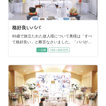
格好良いパパ
93歳で旅立たれた故人様について奥様は「すべ
て格好良い」と断言なさいました。「パパが全
部やってくれたから、私は何も出来なく
一日葬
150〜200万円
て……」と肩を落として涙するお母様に、二人
の息子様たちが寄り添いながらお打ち合わせは
進みました。 読書家で音楽鑑賞がご趣味だった
無口でダンディな故人様を『格好良く送る』こ
とがご葬儀のテーマになりました。