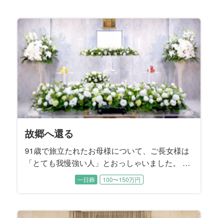
天国からのエール
我が家の太陽
家族の想いを一つに
頑張ったね
我が家のホームグラウンド
旅の数だけある想い
笑顔を再び
私らしさ
泣き笑いのファンファーレ
兄弟の絆
貴女のために
グレートマザー
サクセスストーリー
深い情で繋がっている
不器用な愛
大いなる生涯
おはようの景色
もう一度あの時へ
夜明けの花
魂に刻む母の姿
故郷団欒
「Last Stage」から愛を込めて
思い出よ『涙そうそう』
My father’s Style
魂の還る場所
愛と華
花と旅、母と妻
最愛のご主人のもとへ
旅立ちにカトレアを添えて
帰郷
母の生き方は変わらずに
わが生涯に悔いなし
一に気遣い 二に気遣い
楽しんだ時間は限りなく
見つめる先にある想い
I will tell you what
絆のカタチ
桜の季節に
故郷へ還る
93歳の晩年まで元気にお過ごしだった故人様。 ご逝
94歳で旅立たれた故人様。奇しくも15年前に他界さ
お酒をこよなく愛した故人様。 大好物のお寿司をつ
誕生日を迎える直前に若くして急逝された故人様。
7年間の闘病の末に75歳で旅立たれた故人様。ご入院
大手百貨店のお仕事を長年勤め上げられた故人様。
84歳で旅立たれた故人様は大正琴の師範。 流行歌か
若い頃から都会的で社交性にあふれていた故人様。
ご近所で有名なカミナリ親父として知られていた故
故人様は3人兄弟のご次男、57歳という若さで旅立た
88歳で旅立たれた故人様。 ご長女様の障害をきっか
書家として数々の作品を発表し、国内はもとより広
ご主人様と夫婦二人三脚で貴金属アクセサリーの装
91歳で旅立たれた故人様は、京都生まれの京都育ち
82歳で旅立たれた故人様は終活ノートを遺されてい
百寿を超える102歳という長く尊い生涯に幕を閉じら
毎朝、ご自宅のベランダから荒川の風景を眺めるの
故人様のご趣味はバレーボール。地元のママさんバ
故人様は10年間の闘病の末に66歳で旅立たれまし
この度お手伝いさせていただいたのは、大正、昭
転勤の多いお仕事をされていた故人様。 それでも単
ミュージシャンとして国内外で活動された故人様。
ほんの1ヵ月前までお元気に過ごされていた故人様。
建築士として長年働き続けてきた故人様。 お酒も煙
ご病気で急逝された故人様。 ご家族様の悲しみはと
社交的で明るいお人柄で誰からも愛された故人様。
故人様のご趣味は旅行と草花。ご夫婦で日本全国を
90歳で旅立たれた故人様。 8年前にご主人様のお別
ご自宅でのガーデニングがご趣味だった故人様。 シ
78歳で旅立たれた故人様の生まれ故郷は北海道美瑛
お母様は快活で美意識の高い方でした。 入院中もし
故人様は奥様とご結婚された当時から、「会社を55
晩年、人生のほとんどを過ごされた関西を離れ、東
施設でご逝去された故人様。 ご家族とは最近、コロ
むすびすでご両親のご葬儀をお手伝いさせていただ
最愛の奥様を亡くされたご主人様の悲しみは深く、
ご逝去の前日に70歳のお誕生日を迎えられた故人
大好きな桜の開花を前に83歳で旅立たれた故人様。
91歳で旅立たれたお母様について、ご長女様は
去される2日前にお子様方がお見舞いに行かれて、そ
れたご主人様のお誕生日でした。 とにかく明るいご
まみながら、ハイボールで晩酌されるのが楽しみで
穏やかな優しい性格は誰からも愛されていました。
する以前は草野球チームや会社のＯＢ会などに積極
お嬢様たちが独立された後は、奥様とご一緒に数え
ら邦楽まで多彩な楽曲を演奏して楽しまれていたそ
ご主人様とは銀座の社交ダンスホールで出逢いご結
人様。短気であっても曲がったことや弱い者いじめ
れました。 お式の打ち合わせには喪主を務めるご長
けに、障害のある方たちの居場所をつくるために人
く海外でも感動的な書道パフォーマンスを披露され
飾業を50年間に渡って営んでこられた故人様。ご夫
という生粋の京女。 古き良き文化を守ってきた京都
ました。 ご葬儀のお打ち合わせは、喪主を務める奥
れた故人様。 喪主を務めるご長男様をはじめとする
がお好きだったという奥様。喪主を務めるご主人様
レーボールクラブに所属し、20年近くバレーボール
た。 多趣味で活動的、好奇心旺盛な故人様は、病臥
和、平成、令和の時代を体験して99歳でお旅立にな
身赴任という形は決してとらず、常に家族一緒とい
いくつものバンドに所属して、ロックやJazzなど幅
ご本人もご家族も予期せぬご逝去でした。 経営者と
草もギャンブルも嗜まれなかった故人様のご趣味は
ても深いご様子でした。 この度は故人様が魂となっ
趣味は社交ダンス、足を悪くされてから始めた水泳
めぐり、中でも京都には何度も訪れて四季折々の景
れをお手伝いさせていただいたご縁で、この度もむ
ンプルながらも思いの詰まったご葬儀になるようお
町。大雪山連峰をのぞむ雄大で緑豊かな地として知
っかりメイクされて、すっぴんを見せることはほぼ
歳で辞めて後の人生は楽しく暮らす」とおっしゃっ
京のご長女様のご家族と一緒にお暮しになられた故
ナ禍でお会いできていませんでしたが、ご家族との
いたご縁のある故人様。 あまりにも突然のご逝去で
お打ち合わせの席でもご葬儀と向き合うことが本当
様。の宝物はご家族でした。 総合流通グループにお
そのことで逆に「桜の時期を迎えるたび、きっと母
「とても我慢強い人」とおっしゃいました。 夫
れを待ってからお旅立ちになりました。 故人様のご
性格だったという故人様は、ご家族にとって太陽の
した。 そのお酒を入院中は一切口にできなかった故
喪主を務めるお母様は、今年4月にご主人様を亡くさ
的にご参加されて、仲間の皆さんとの交流を楽しま
切れないほどご旅行されたそうです。 写真がご趣味
うです。 3年前にご主人様のお別れをお手伝いさせて
婚されました。 お元気だった頃はお洒落をしてご長
が大嫌いな実直なご性格でした。 大の競馬ファンで
男様と三男様もご同席いただきました。 ご兄弟の絆
生の大半を費やし、ご自身のことを顧みることはな
てきた故人様。 その功績は日本で活躍する美術家を
婦仲がとても良くて、職場でも家庭でも四六時中ご
のお寿司屋さんに嫁ぎ、女将として京都一筋で生き
様と『むすびすクラブ』にご入会いただいているご
三人のお子様たちは、激動の時代を生き抜いてこら
も奥様と一緒に四季折々の草花を眺めていらしたそ
に打ち込んでいらっしゃいました。 練習や試合を通
する以前は梨づくりも手がけられていたそうです。
った故人様です。 一世紀近くをご家族のために懸命
うスタイルをつらぬかれたそうです。 ご趣味の釣り
広いジャンルで抜群のギターテクニックを披露して
して人生を謳歌された故人様は、野球、麻雀、スキ
クルマ。 スバル360にはじまり、ブルーバード、ハ
た後、還られる場所はどこか。 ご家族様と一緒に考
もみるみる上達されたそうです。 晩年、よくお聴き
色を楽しまれたそうです。 自宅のお庭の手入れを欠
すびすにご依頼をいただきました。 お母様とお父様
手伝いさせていただきました。
られる美瑛町は、多くの日本映画のロケ地にもなっ
無かったそうです。 ご葬儀の打ち合わせから当日の
ていたそうです。 その言葉どおり大手精密機器メー
人様。 祭壇を飾るメモリアルスクリーンには、しっ
お時間を一番に大切に過ごされてきた方でした。 こ
した。 喪主は一人息子のご長男様、施主は奥様が務
におつらいご様子でした。 そんなご主人様から奥様
勤めでいらした喪主様は転勤も多く、故人様はご家
のことを思い出すでしょう」とお二人の娘様はおっ
のため、子供のために労をいとわず家庭を守
家族葬
一般葬
一般葬
家族葬
一日葬
一日葬
一日葬
一日葬
一日葬
一日葬
家族葬
一日葬
一日葬
一日葬
一日葬
一日葬
一日葬
一日葬
一日葬
一日葬
家族葬
一般葬
一日葬
家族葬
家族葬
一日葬
一日葬
一般葬
家族葬
一日葬
一日葬
一日葬
一日葬
一日葬
家族葬
一日葬
一日葬
一日葬
一日葬
200万円以上〜
200万円以上〜
200万円以上〜
200万円以上〜
200万円以上〜
100〜150万円
100〜150万円
100〜150万円
150〜200万円
100〜150万円
150〜200万円
100〜150万円
100〜150万円
100〜150万円
150〜200万円
150〜200万円
100〜150万円
150〜200万円
150〜200万円
100〜150万円
100〜150万円
100〜150万円
100〜150万円
100〜150万円
100〜150万円
100〜150万円
100〜150万円
150〜200万円
100〜150万円
100〜150万円
100〜150万円
50〜100万円
50〜100万円
50〜100万円
50〜100万円
50〜100万円
50〜100万円
50〜100万円
50〜100万円
自宅で行われたお打ち合わせには、ご長男様、ご次
ような存在。 ご家庭でもご近所でも故人様を慕って
人様のために、ご家族は最後に好きなお酒をいっぱ
れたばかり。 長年一緒に暮らしてきた大切なご家族
れていたそうです。 ご趣味は野球。 ご自分がプレー
だった故人様。 旅先ではご夫婦の思い出のポートレ
いただいたご縁でご依頼をいただきました。 施主を
女様と一緒に都内のホテルを巡り、ランチやティー
あった故人様は、レース予想が的中したときは家族
はとても強く、コロナ過で病院の面会できなかった
かったそうです。 だからこそご家族は、一人でも多
収録した『美術家名鑑』にも掲載されました。 喪主
一緒に過ごされたそうです。 その最愛のご主人様は
てこられたそうです。 仕事に熱心でしっかり者だっ
長女様が終活ノートのご遺志に沿ったかたちで進め
れたお母様を、お身内のみで穏やかに送り出してあ
うです。 お子様のいないご夫婦にとって植物は子供
じて世代を超えたご友人も多く、お元気だった頃に
ご長男様は、「搬送で病院を出発した朝方、綺麗な
に生き抜いてこられた御曾祖母様を送るために、お
でよく出かけられたスポットは、故人様の故郷でも
きました。 この度はそんな輝く姿をもう一度感じて
ー、ゴルフ、旅行など若かりし頃から好奇心旺盛で
コスカ、ケンメリのスカイライン、フェアレディZ、
え、その場所へ向かえるようなご葬儀となるように
になっていた音楽は演歌……ではなく、ソウル界の
かさず、ご長男様からプレゼントされたクレマチス
はお子様方から見ても仲の良いご夫婦だったそうで
ています。 お母様を亡くされたご姉妹は、「もう一
運営、ご葬儀後の諸手続きは三人のお嬢様が話し合
カーを55歳で早期退職されてから82歳でご逝去され
かりと送り出してあげたいというご家族様の想いを
の度はご家族で楽しまれたお時間を振り返るご葬儀
められました。また、故人様のお姉様もリモートで
への強い想いが垣間見えたのは、「家族だけの葬儀
族そろって全国をめぐりました。 ３人のお孫様にも
しゃいました。桜の季節を迎えるたびに、大好きな
り、自分のことに時間を使っているのを見たこ
男様、ご長女様が揃ってご同席いただき、お母様を
人が集まりました。 介護施設にご入居されてからも
い飲ませてあげたいとおっしゃいました。 2人のお嬢
を、短い間に2人も亡くされた哀傷はとても深いもの
するのはもちろん、高校野球の観戦が特にお好きだ
ートを撮影して、デジタルフォトフレームに保存し
務められたご長女様から、「両親は仲睦まじい夫婦
タイムを楽しまれたそうです。
を焼肉屋へ連れて行き、ご馳走するのを楽しみにさ
分、故人様をしっかりお見送りしたいというご要望
くの皆様が故人様へ「お疲れ様」の気持ちを伝える
を務めたご次女様は、「母は茶道、華道、合気道と
昨年4月にご逝去されましたが、ご家族は故人様の体
た故人様。 「接客が好きで、賑やかなもの好きだっ
られました。 寡黙であったという故人様の終活ノー
げることを望まれました。
のように大切な存在。だからこそハイビスカスなど
はチームメイトの皆さんと頻繁にご旅行を楽しまれ
朝日に桜がチラチラと舞っていました。その時、明
子様からひ孫様までのご親族の皆様が集いました。
ある瀬戸内海。 この度のご葬儀では、そんな海をバ
いただけるようなご葬儀となりました。
行動力のある方でした。
ポルシェ、メルセデスベンツといった錚々たる名車
お手伝いさせていただきました。
レジェンド“JB”こと、ジェームス・ブラウンのファン
は鉢植えにして美し花を咲かせました。
す。 「父が待つ天国へ、母を送り出してあげたい」
度、母を北海道に連れて行ってあげたかった」とお
いながらお決めになりました。
るまで、趣味の絵画を描き、大学の友達と終生にわ
込めて、故人様が長年住まわれた奈良県のご実家の
をご提案させていただきました。
打合せに参加され、お式の当日もいろいろなフォロ
にしたい」というお言葉でした。
恵まれて、大変可愛がられていた故人様にとって、
お母様の姿が感じられる最後のお別れの場となりま
とがないと言います。 生まれ故郷の長野県への
どのようにお見送りするかご兄弟で話し合われまし
面倒見の良さは変わることなく、故人様のまわりは
様とお孫様たちご家族が想いを一つにして、お父様
です。
ったいうことです。 3人のお子様たちが小さかった
てご鑑賞されていました。
で、母はいくつになっても父のことを“ちゃん付け”で
れていたそうです。
を伺いました。
ことのできる、ゆっくりとしたお別れの時間をご希
道とつくものを鍛錬してきた努力家でした」とお話
調を深慮して、ご主人様がお亡くなりになったこと
た母をしっかり送ってあげたい」とご長女様はおっ
トには、ご家族も知らなかった故人様の想いやこだ
育てるが難しい植物であっても、丹精込めて世話す
たそうです。
るい世界に父は往くのだと思いました」とおっしゃ
ックに家族の時間を過ごしていただくご葬儀を提案
を乗り継いでこられたカーマニアでした。
ク・サウンドでした。
ご姉弟様はそう望まれました。
っしゃいました。
たって交流し、楽しく充実した日々を過ごされまし
お写真を中心に、お人柄の偲ばれるスナップを散り
ーをして下さいました。
ご家族が一番の宝物でした。
した。
想い入れが深かったという故人様へ、お式では