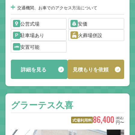
交通機関、お車でのアクセス方法について
公営式場
安価
駐車場あり
火葬場併設
安置可能
詳細を見る
見積もりを依頼
グラーテス久喜
86,400
(税込)
式場利用料
円〜