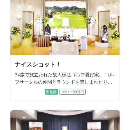
た。
いつも笑顔と笑い声に満ちていたそうです。
と別杯を酌み交わします。
頃、故人様とキャッチボールした思い出をお話くだ
呼んでいました」と教えて下さいました。
望になりました。
くださいました。
を最期までお伝えしなかったそうです。 ご長男様
しゃいました。
わりが記載されていました。
ることで美しい花を咲かせました。
いました。
させていただきました。
た。
ばめました。
故郷の趣きをお届けしたいと考えました。
さいました。
は、「天国で父と再会したら、きっと母は驚くでし
ょうね」と仰いました。
ナイスショット！
74歳で旅立たれた故人様はゴルフ愛好家。 ゴル
フサークルの仲間とラウンドを楽しまれたり、
ゴルフコンペにも数多く参加されました。 プレ
家族葬
100〜150万円
ー後の飲み会ではメンバーと親睦を深められた
そうです。 お通夜にはゴルフサークルの皆様も
駆けつけて下さり、一緒にラウンドした思い出
を振り返りながら故人様を偲ばれました。