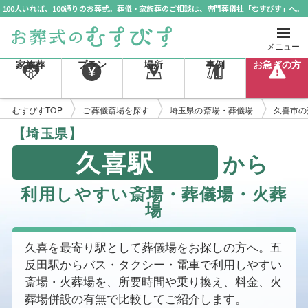
100人いれば、100通りのお葬式。葬儀・家族葬のご相談は、専門葬儀社「むすびす」へ。
メニュー
家族葬
プラン
場所
事例
お急ぎの方
むすびすTOP
ご葬儀斎場を探す
埼玉県の斎場・葬儀場
久喜市の
【埼玉県】
久喜駅
から
利用しやすい斎場・葬儀場・火葬
場
久喜を最寄り駅として葬儀場をお探しの方へ。五
反田駅からバス・タクシー・電車で利用しやすい
斎場・火葬場を、所要時間や乗り換え、料金、火
葬場併設の有無で比較してご紹介します。