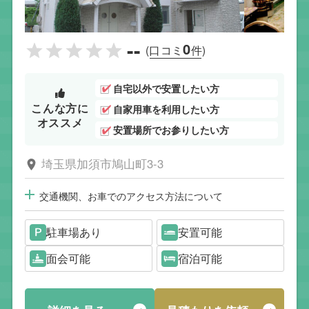
--
0
(口コミ
件)
自宅以外で安置したい方
こんな方に
自家用車を利用したい方
オススメ
安置場所でお参りしたい方
埼玉県加須市鳩山町3-3
交通機関、お車でのアクセス方法について
駐車場あり
安置可能
面会可能
宿泊可能