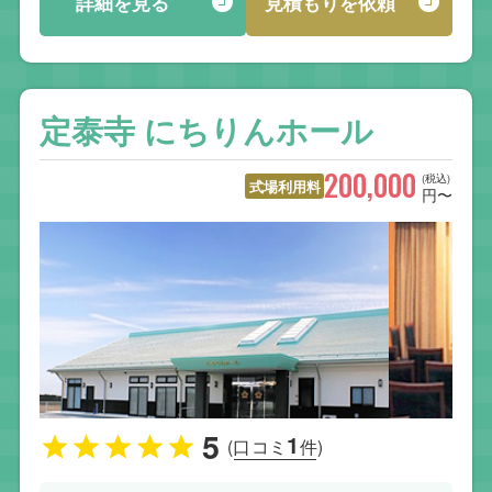
詳細を見る
見積もりを依頼
定泰寺 にちりんホール
200,000
(税込)
式場利用料
円〜
5
1
(口コミ
件)