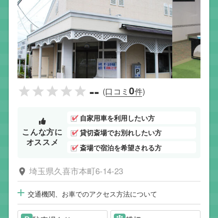
--
0
(口コミ
件)
自家用車を利用したい方
こんな方に
貸切斎場でお別れしたい方
オススメ
斎場で宿泊を希望される方
埼玉県久喜市本町6-14-23
交通機関、お車でのアクセス方法について