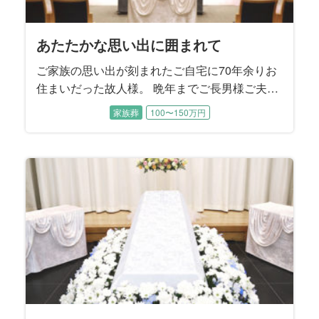
あたたかな思い出に囲まれて
ご家族の思い出が刻まれたご自宅に70年余りお
住まいだった故人様。 晩年までご長男様ご夫婦
とお孫様に囲まれて過ごされました。 ご性格は
家族葬
100〜150万円
明るくてとても活動的、地元にはお友達もたく
さんおいでになり、いつも色々なことに挑戦さ
れていたそうです。 この度は8年前にご主人様
のお見送りをお手伝いさせていただいたご縁で
ご依頼をいただきました。