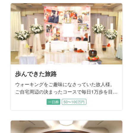
されていたそうです。 お打ち合わせでは、故人
様が遺された『エンディングノート』の内容に
沿うかたちで、お式を進めていくことに決まり
ました。
歩んできた旅路
ウォーキングをご趣味になさっていた故人様。
ご自宅周辺の決まったコースで毎日1万歩を目標
に歩かれていたこともあり、88歳で旅立たれる
一日葬
50〜100万円
直前まで大きなご病気をすることなくお過ごし
でした。 ４年前にご逝去されたご主人様がお元
気だった頃は、お二人で手を繋ぎながらお散歩
されていたそうです。 子供たちから見てもとて