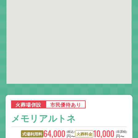
火葬場併設
市民優待あり
メモリアルトネ
64,000
10,000
(税込)
(非課税)
式場利用料
火葬料金
円〜
円〜