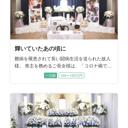
輝いていたあの頃に
難病を罹患されて長い闘病生活を送られた故人
様。 喪主を務めるご長女様は、「コロナ禍で家
族もほとんど面会できない日々が続いていた」
一日葬
100〜150万円
とおっしゃいました。 最後のお別れの時間だけ
は、お母様のそばに寄り添ってあげたい。晩年
のお姿だけでなく、元気で輝いていた頃のお母
様の思い出に囲まれたご葬儀にすることを望ま
れました。