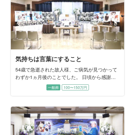
も仲睦まじいご夫婦でした。
気持ちは言葉にすること
54歳で急逝された故人様、ご病気が見つかって
わずか1ヵ月後のことでした。 日頃から感謝は
言葉にしなければ伝わらないというお考えをお
一般葬
100〜150万円
持ちだった故人様。 奥様へ1日1回「ありがと
う」と言葉にして感謝のお気持ちを伝えていた
そうです。 昨年、むすびすで奥様のご親族のご
葬儀をお手伝いさせていただいたことから、こ
の度のご依頼となりました。