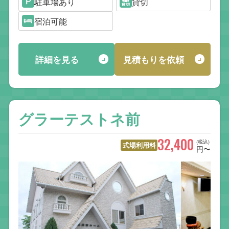
駐車場あり
貸切
宿泊可能
詳細を見る
見積もりを依頼
グラーテストネ前
32,400
(税込)
式場利用料
円〜