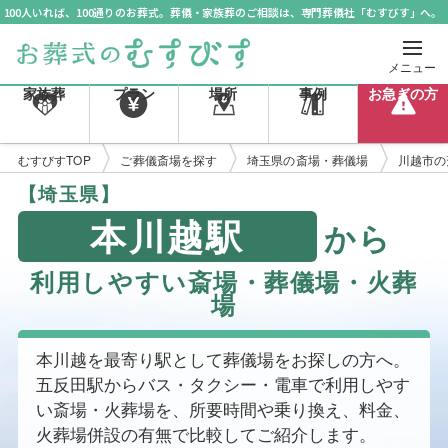
100人いれば、100通りのお葬式。葬儀・家族葬のご相談は、専門葬儀社「むすびす」へ。
メニュー
家族葬
プラン
場所
事例
お急ぎの方
むすびすTOP
ご葬儀斎場を探す
埼玉県の斎場・葬儀場
川越市の
【埼玉県】
本川越駅
から
利用しやすい斎場・葬儀場・火葬
場
本川越を最寄り駅として葬儀場をお探しの方へ。
五反田駅からバス・タクシー・電車で利用しやす
い斎場・火葬場を、所要時間や乗り換え、料金、
火葬場併設の有無で比較してご紹介します。