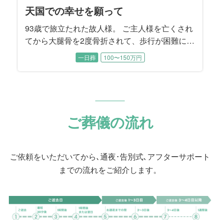
天国での幸せを願って
93歳で旅立たれた故人様。 ご主人様を亡くされ
てから大腿骨を2度骨折されて、歩行が困難にな
ったことから晩年は施設でお暮しでした。 施設
一日葬
100〜150万円
では癒し系の楽しい性格から、ちょっとしたア
イドル的な存在でした。 ご逝去後にそれを知っ
たご家族はとても驚かれたそうです。 「コロナ
禍の面会制限でなかなか会うことは出来なかっ
たけれど、やれることは全てやり尽くしまし
ご葬儀の流れ
た」と喪主を務めるご次女様はおっしゃいまし
た。
ご依頼をいただいてから､通夜･告別式､アフターサポート
までの流れをご紹介します。