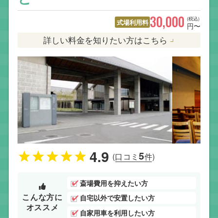
30,000
(税込)
式場利用料
円〜
詳しい料金を知りたい方はこちら
4.9
5
(口コミ
件)
斎場費用を抑えたい方
こんな方に
自宅以外で安置したい方
オススメ
自家用車を利用したい方