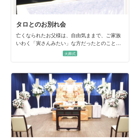
タロとのお別れ会
亡くなられたお父様は、自由気ままで、ご家族
いわく「寅さんみたい」な方だったとのこと。
愛犬・タロをわが子のようにかわいがり、長い
火葬式
入院中も「タロは元気か？」とずっと会いたが
っておられたそうです。