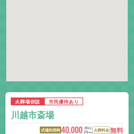
火葬場併設
市民優待あり
川越市斎場
40,000
(税込)
無料
式場利用料
火葬料金
円〜