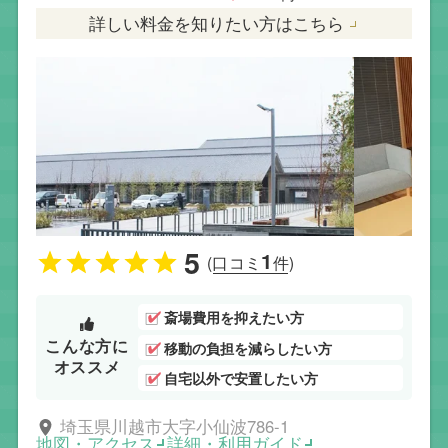
詳しい料金を知りたい方はこちら
5
1
(口コミ
件)
斎場費用を抑えたい方
こんな方に
移動の負担を減らしたい方
オススメ
自宅以外で安置したい方
埼玉県川越市大字小仙波786-1
地図・アクセス
詳細・利用ガイド