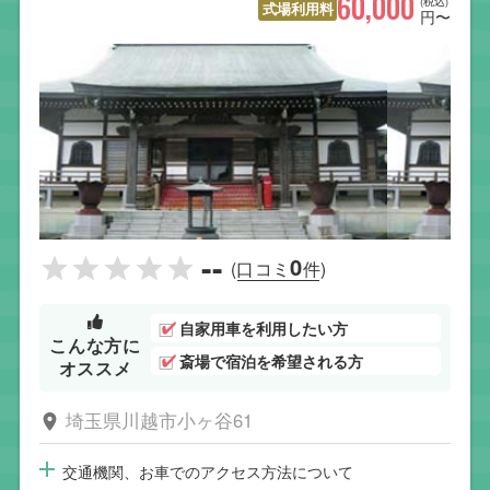
60,000
(税込)
式場利用料
円〜
--
0
(口コミ
件)
自家用車を利用したい方
こんな方に
斎場で宿泊を希望される方
オススメ
埼玉県川越市小ヶ谷61
交通機関、お車でのアクセス方法について