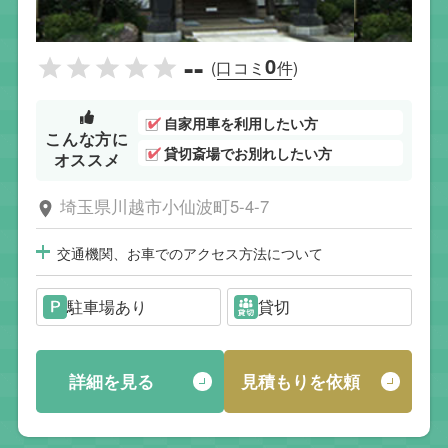
--
0
(口コミ
件)
自家用車を利用したい方
こんな方に
貸切斎場でお別れしたい方
オススメ
埼玉県川越市小仙波町5-4-7
交通機関、お車でのアクセス方法について
駐車場あり
貸切
詳細を見る
見積もりを依頼