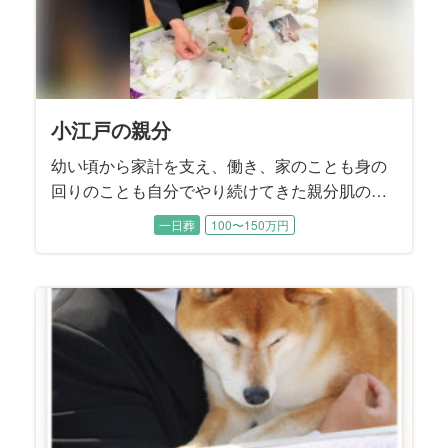
小江戸の親分
幼い頃から家計を支え、働き、家のことも身の
回りのことも自分でやり続けてきた親分肌のお
父様。
一日葬
100〜150万円
文句を言いながらも人のためのことは決して投
げ出さず、頼られれば必ず応えてこられた方で
した。
ご葬儀はご親族中心の小さな一日葬。
限られた時間の中で、これまで伝えきれなかっ
た賛辞と感謝をまっすぐに届けるお別れとなり
ました。