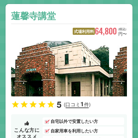
蓮馨寺講堂
64,800
(税込)
式場利用料
円〜
5
1
(口コミ
件)
自宅以外で安置したい方
こんな方に
自家用車を利用したい方
オススメ