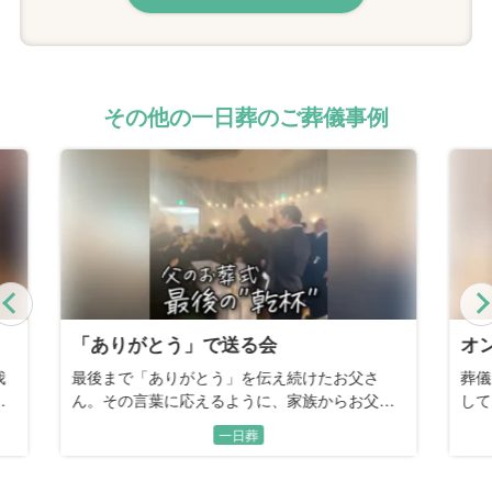
その他の一日葬のご葬儀事例
Previous
オンリーワン
母
葬儀に参列した経験から「人と同じは嫌」と話
記
さ
していた、看板職人のお父さん。最後は家族の
お
手で描く、世界に一つだけの恩返しの時間。
し
一日葬