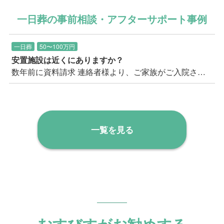
一日葬の事前相談・アフターサポート事例
一日葬
50〜100万円
安置施設は近くにありますか？
数年前に資料請求 連絡者様より、ご家族がご入院されたとのことで、そろそろ考えておこうと思われての久し振りのお問い合わせ。 以前お送りした見積書を失くしてしまったとのことでした。 まずご質問に上がったのは、三郷市内で安置施設があるか？ということ。 現在、三郷市内にはご安置可能な施設の空きがないので、隣の流山市になる可能性が高いことをご案内。 また入院された病院を起点で考えると、もう一つの候補としては足立区が候補として挙がることをご案内。 連絡者のお住まいから足立区は遠いいう印象だったため、まずは流山市に安置し、最寄りの三郷市斎場の霊安室へ後日移動することも出来る旨をご案内し、ご安心いただきました。 上記安置場所の距離や安置料などの費用面も少し気になされており、お見積りを事前に再度ご送付の上、 改めてご説明や万が一の流れ等もご説明し、この機会にクリアにしていきましょうとお伝えし、事前相談のご予約をいただきました。
一覧を見る