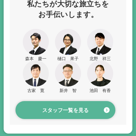
私たちが
大切な旅立ちを
お手伝いします。
森本 慶一
樋口 果子
北野 祥三
古家 寛
新井 智
池田 有香
スタッフ一覧を見る