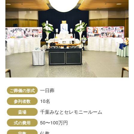
一日葬
ご葬儀の形式
10名
参列者数
千葉みなとセレモニールーム
斎場
50〜100万円
式の費用
仏教
宗教