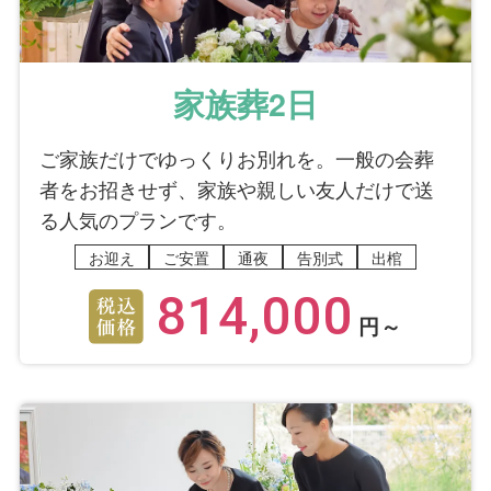
家族葬2日
ご家族だけでゆっくりお別れを。一般の会葬
者をお招きせず、家族や親しい友人だけで送
る人気のプランです。
お迎え
ご安置
通夜
告別式
出棺
814,000
円～