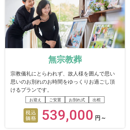
無宗教葬
宗教儀礼にとらわれず、故人様を囲んで思い
思いのお別れのお時間をゆっくりお過ごし頂
けるプランです。
お迎え
ご安置
お別れ式
出棺
539,000
円～