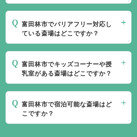
富田林市では公営斎場は火葬料金が安いと
いう点と、式場と併設されているケースも
富田林市でバリアフリー対応し
多く利便性の点からよく利用されていま
ている斎場はどこですか？
す。
当社では1220の斎場と提携しています。
富田林市で
規模や内容、場所などを考慮し最適な斎場
バリアフリー対応している葬儀場は専用ペ
をご案内します。
富田林市でキッズコーナーや授
ージ
乳室がある斎場はどこですか？
にてご確認いただけます。
ご年配の方や、車いすをご利用の方も安心
富田林市で
してご利用いただけます。
キッズコーナーや授乳室がある葬儀場は専
富田林市で宿泊可能な斎場はど
用ページ
こですか？
にてご確認いただけます。
当社では1220の斎場と提携しています。
富田林市で
宿泊可能な葬儀場は専用ページ
規模や内容、場所などを考慮し最適な斎場