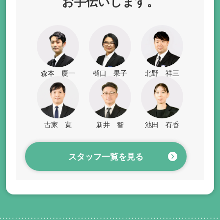
お手伝いします。
森本 慶一
樋口 果子
北野 祥三
古家 寛
新井 智
池田 有香
スタッフ一覧を見る