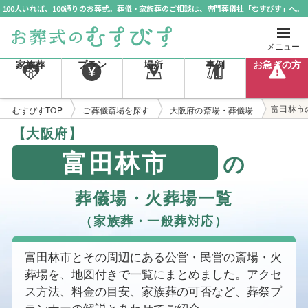
100人いれば、100通りのお葬式。葬儀・家族葬のご相談は、専門葬儀社「むすびす」へ。
メニュー
家族葬
プラン
場所
事例
お急ぎの方
富田林市
むすびすTOP
ご葬儀斎場を探す
大阪府の斎場・葬儀場
【大阪府】
富田林市
の
葬儀場・火葬場一覧
（家族葬・一般葬対応）
富田林市とその周辺にある公営・民営の斎場・火
葬場を、地図付きで一覧にまとめました。アクセ
ス方法、料金の目安、家族葬の可否など、葬祭プ