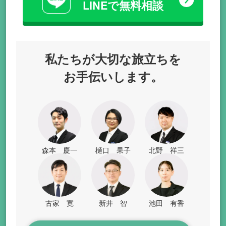
LINEで無料相談
私たちが
大切な旅立ちを
お手伝いします。
森本 慶一
樋口 果子
北野 祥三
古家 寛
新井 智
池田 有香