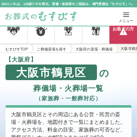
100人いれば、100通りのお葬式。葬儀・家族葬のご相談は、専門葬儀社「むすびす」へ。
メニュー
家族葬
プラン
場所
事例
お急ぎの方
大阪市鶴
むすびすTOP
ご葬儀斎場を探す
大阪府の斎場・葬儀場
【大阪府】
大阪市鶴見区
の
葬儀場・火葬場一覧
（家族葬・一般葬対応）
大阪市鶴見区とその周辺にある公営・民営の斎
場・火葬場を、地図付きで一覧にまとめました。
アクセス方法、料金の目安、家族葬の可否など、