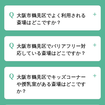
大阪市鶴見区の近くにある火葬場をご案内
します。
火葬場専用のページ
にてご確認い
大阪市鶴見区でよく利用される
ただけます。
斎場はどこですか？
大阪市鶴見区では公営斎場は火葬料金が安
いという点と、式場と併設されているケー
大阪市鶴見区でバリアフリー対
スも多く利便性の点からよく利用されてい
応している斎場はどこですか？
ます。
当社では1220の斎場と提携しています。
大阪市鶴見区で
規模や内容、場所などを考慮し最適な斎場
バリアフリー対応している葬儀場は専用ペ
をご案内します。
大阪市鶴見区でキッズコーナー
ージ
や授乳室がある斎場はどこです
にてご確認いただけます。
か？
ご年配の方や、車いすをご利用の方も安心
してご利用いただけます。
大阪市鶴見区で