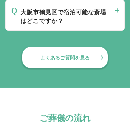
キッズコーナーや授乳室がある葬儀場は専
大阪市鶴見区で宿泊可能な斎場
用ページ
はどこですか？
にてご確認いただけます。
当社では1220の斎場と提携しています。
大阪市鶴見区で
規模や内容、場所などを考慮し最適な斎場
宿泊可能な葬儀場は専用ページ
にてご確認
をご案内します。
いただけます。
よくあるご質問を見る
ご葬儀の流れ