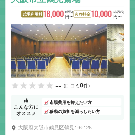
18,000
10,000
(税込)
(非課税)
式場利用料
火葬料金
円〜
円〜
--
0
(口コミ
件)
斎場費用を抑えたい方
こんな方に
移動の負担を減らしたい方
オススメ
大阪府大阪市鶴見区鶴見1-6-128