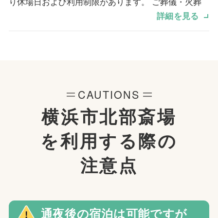
り休場日および利用制限があります。 ご葬儀・火葬
をご検討の際は、事前にご確認ください。
詳細を見る
【休場日】
2026年1月1日（木・元日）
2026年1月2日（金）
2026年1月4日（日・友引）
※上記日程は、火葬・式場・通夜を含むすべての施設
CAUTIONS
がご利用いただけません。
横浜市北部斎場
【通常開場日（年末年始期間）】
を
利用する際の
2025年12月29日（月）
2025年12月30日（火）
注意点
2025年12月31日（水）
2026年1月3日（土）
2026年1月5日（月）
通夜後の宿泊は可能ですが
【式場（通夜）利用不可日】