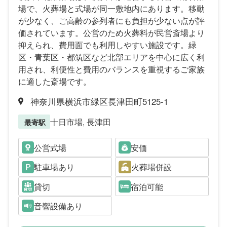
場で、火葬場と式場が同一敷地内にあります。移動
が少なく、ご高齢の参列者にも負担が少ない点が評
価されています。公営のため火葬料が民営斎場より
抑えられ、費用面でも利用しやすい施設です。緑
区・青葉区・都筑区など北部エリアを中心に広く利
用され、利便性と費用のバランスを重視するご家族
に適した斎場です。
神奈川県横浜市緑区長津田町5125-1
十日市場, 長津田
最寄駅
公営式場
安価
駐車場あり
火葬場併設
貸切
宿泊可能
音響設備あり