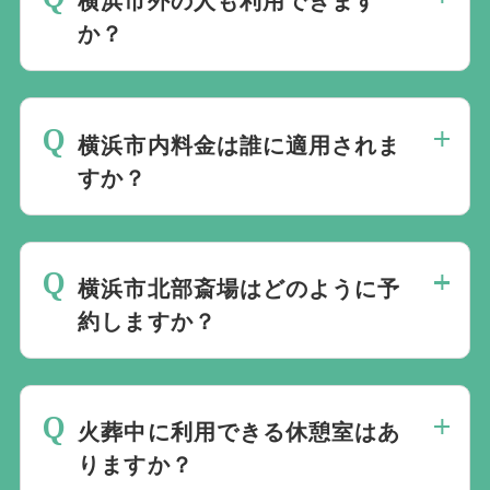
する場合は、事前に北部斎場への相談が必
か？
要です。
横浜市外の方も利用できます。ただし、横
浜市民が先行して予約できる仕組みです。
横浜市内料金は誰に適用されま
火葬のみの場合、市外の方は火葬日の3日
すか？
前から予約できます。葬祭ホールを利用す
る場合は、通夜日の2日前から予約できま
故人の死亡時における住民票の住所が横浜
す。
市内の場合に、横浜市内料金が適用されま
横浜市北部斎場はどのように予
す。喪主や申請者の住所ではなく、故人の
約しますか？
住所が判定基準です。
通常は、横浜市に登録された葬儀社が斎場
予約システムを利用して予約します。 搬
火葬中に利用できる休憩室はあ
送、安置、棺、納棺などを申込者自身です
りますか？
べて手配できる場合は、個人で予約するこ