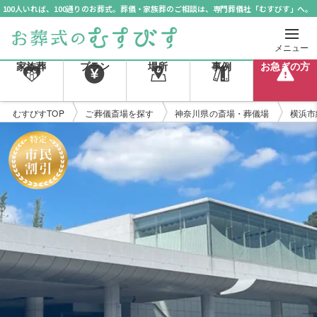
100人いれば、100通りのお葬式。葬儀・家族葬のご相談は、専門葬儀社「むすびす」へ。
メニュー
家族葬
プラン
場所
事例
お急ぎの方
むすびすTOP
ご葬儀斎場を探す
神奈川県の斎場・葬儀場
横浜市