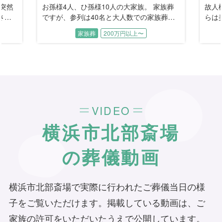
 突然
お孫様4人、ひ孫様10人の大家族。 家族葬
故人
され
ですが、参列は40名と大人数での家族葬と
らは
でき
なりました。 お身体が弱かったご主人に代
のお
家族葬
200万円以上〜
し
わり、お若い頃は保険会社でバリバリ働く
られ
故人様
セールスレディ。 間違いなく、一家の大黒
生活
間と
柱でした。 豪快でお孫様方みんなに優しい
で、
大好きなおばあちゃん。 賑やかに過ごすの
お母
が、何よりのお見送りです。
ない
そん
でし
VIDEO
横浜市北部斎場
の葬儀動画
横浜市北部斎場で実際に行われたご葬儀当日の様
子をご覧いただけます。掲載している動画は、ご
家族の許可をいただいたうえで公開しています。