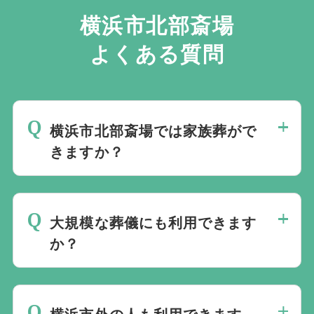
回廊
横浜市北部斎場
よくある質問
火葬棟は1階が火葬炉、2階が控室という構造に
なっており、2階へ上がるエスカレーターには
天井近くのガラス窓から光が差し込みます。そ
の柔らかな光の中を昇っていく感覚は、まるで
横浜市北部斎場では家族葬がで
きますか？
天へ向かっていくかのような印象を与えること
も。 2階の控室フロアもガラス面が多く、自然
横浜市北部斎場には100席の葬祭ホールが
光にあふれ、売店前にはベンチが配置されてお
4室あり、少人数の家族葬から一般葬まで
り、まるでカフェテラスのような雰囲気です。
大規模な葬儀にも利用できます
行えます。火葬場も同じ敷地内にあるた
か？
施設全体から、遺族への配慮が感じられる斎場
め、告別式後に別の火葬場へ移動する必要
です。
がありません。
ホール1とホール2は、2室をつないで大ホ
ールとして利用できます。大ホールを希望
横浜市外の人も利用できます