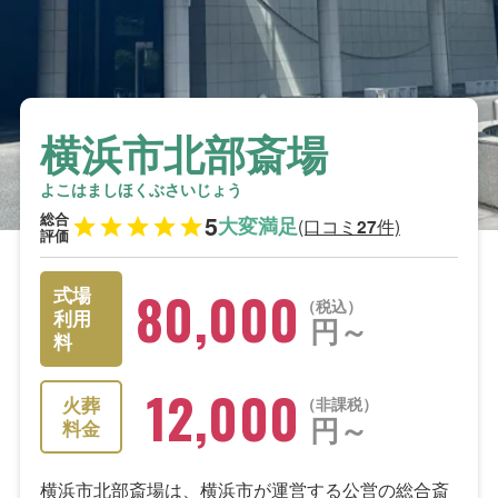
横浜市北部斎場
よこはましほくぶさいじょう
総合
5
大変満足
(口コミ
件)
27
評価
80,000
式場
税込
利用
円～
料
12,000
火葬
非課税
円～
料金
横浜市北部斎場は、横浜市が運営する公営の総合斎