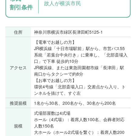
故人が横浜市民
割引条件
住所
神奈川県横浜市緑区長津田町5125-1
【電車でお越しの方】
JR横浜線「十日市場駅前」駅から、市営バス55
系統「若葉台中央行き」に乗車し、「北部斎場入
口」で下車 徒歩約10分
アクセス
JR横浜線、または東急田園都市線「長津田」駅
南口からタクシーで約8分
【お車でお越しの方】
環状4号線「北部斎場入口」交差点から入り、ト
ンネルを抜けて、すぐ左
推奨規模
1名から30名、200名から、30名から200名
式場部屋数は4式場
ホール（4式場）：着席人数100名、会葬者対応
規模
人数150名
大ホール（ホール2式場を繋ぐ）：着席人数200