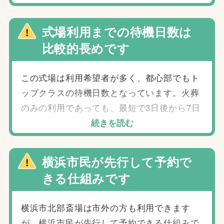
は、民間の霊安施設やご自宅が候補となりま
す。葬儀社と相談し、搬送や保全の対応を含
式場利用までの待機日数は
めた準備を早めに進めておくことが重要で
比較的長めです
す。
この式場は利用希望者が多く、都心部でもト
ップクラスの待機日数となっています。火葬
のみの利用であっても、最短で3日後から7日
後。式場を併用する場合は、最短でも5日
続きを読む
後、長ければ10日後以降になることもありま
す。 こうした状況をふまえ、ご逝去後すぐに
横浜市民が先行して予約で
式場へ安置するのではなく、一度ご自宅で
きる仕組みです
2〜3日間安置し、その後霊安施設に移すとい
った柔軟な対応が推奨されます。こうした対
横浜市北部斎場は市外の方も利用できます
応が可能な葬儀社を選んでおくと安心です。
が、横浜市民が先行して予約できる仕組みで