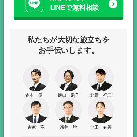
LINEで無料相談
私たちが
大切な旅立ちを
お手伝いします。
森本 慶一
樋口 果子
北野 祥三
古家 寛
新井 智
池田 有香