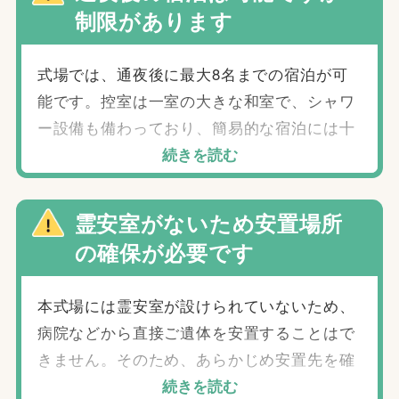
制限があります
2025年12月31日（水）
2026年1月2日（金）
※上記2日間は、式場での通夜利用ができません。
式場では、通夜後に最大8名までの宿泊が可
※火葬やその他の施設利用については、日程ごとの運
能です。控室は一室の大きな和室で、シャワ
営状況により異なります。
ー設備も備わっており、簡易的な宿泊には十
分な環境です。 ただし、いくつかの制限があ
続きを読む
【補足】
る点にご注意ください。夜間は21時30分から
・年末年始は予約が集中しやすく、希望日時でのご案
翌朝7時30分まで敷地のゲートが閉まり、原
内が難しい場合があります。
霊安室がないため安置場所
・最新の空き状況や利用可否は日々変動するため、具
則として出入りができません。また、防火安
の確保が必要です
体的な日程は事前確認をおすすめします。
全の観点から、20時以降のお線香や火の使用
は一切禁止されています。これらの条件を踏
本式場には霊安室が設けられていないため、
まえた上で、ご利用をご検討ください。
病院などから直接ご遺体を安置することはで
きません。そのため、あらかじめ安置先を確
保しておく必要があります。 安置場所として
続きを読む