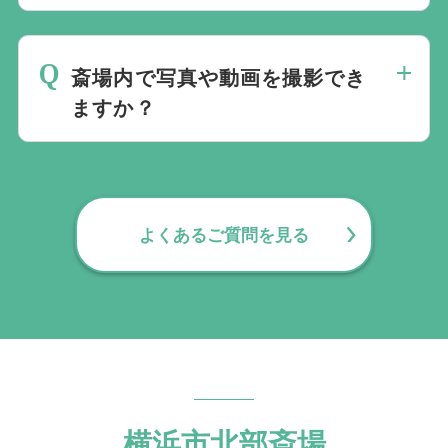
ともできます。個人予約を希望する場合
北部斎場には、40人用14室と20人用2室の
は、北部斎場へ直接相談します。
休憩室があります。原則として1葬家につ
斎場内で写真や動画を撮影でき
き1室が割り当てられます。
ますか？
横浜市は、葬祭ホールや休憩室を含む斎場
敷地内での撮影を控えるよう案内していま
す。撮影を希望する場合は、事前に北部斎
よくあるご質問を見る
場へ確認してください。
横浜市北部斎場