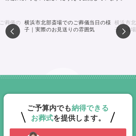
ご葬儀の
横浜市北部斎場でのご葬儀当日の様
横浜市
子｜実際のお見送りの雰囲気
子｜式
ご予算内でも
納得できる
お葬式
を提供します。