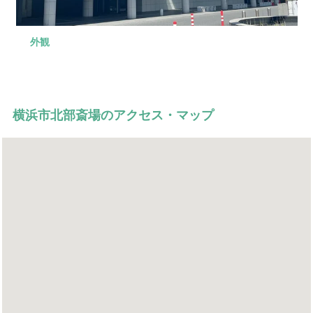
外観
式場
控室
会食場
駐車場
黒を基調とし、花祭壇が映える式場です。100席までと、
お通夜当日の宿泊ができます。簡易的ですがシャワー室
1階には自家用車45台、バス15台、地下1階には自家用車
200席までご用意できる式場があります。
も用意しております。
123台まで停めるスペースがあります。
横浜市北部斎場のアクセス・マップ