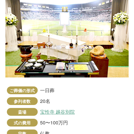
一日葬
ご葬儀の形式
20名
参列者数
宝性寺 越谷別院
斎場
50〜100万円
式の費用
仏教
宗教