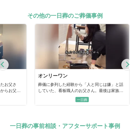
その他の一日葬のご葬儀事例
Previous
オンリーワン
母
葬儀に参列した経験から「人と同じは嫌」と話
記
さ
していた、看板職人のお父さん。最後は家族の
お
手で描く、世界に一つだけの恩返しの時間。
し
一日葬
一日葬の事前相談・アフターサポート事例