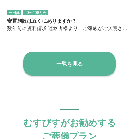
一日葬
50〜100万円
安置施設は近くにありますか？
数年前に資料請求 連絡者様より、ご家族がご入院されたとのことで、そろそろ考えておこうと思われての久し振りのお問い合わせ。 以前お送りした見積書を失くしてしまったとのことでした。 まずご質問に上がったのは、三郷市内で安置施設があるか？ということ。 現在、三郷市内にはご安置可能な施設の空きがないので、隣の流山市になる可能性が高いことをご案内。 また入院された病院を起点で考えると、もう一つの候補としては足立区が候補として挙がることをご案内。 連絡者のお住まいから足立区は遠いいう印象だったため、まずは流山市に安置し、最寄りの三郷市斎場の霊安室へ後日移動することも出来る旨をご案内し、ご安心いただきました。 上記安置場所の距離や安置料などの費用面も少し気になされており、お見積りを事前に再度ご送付の上、 改めてご説明や万が一の流れ等もご説明し、この機会にクリアにしていきましょうとお伝えし、事前相談のご予約をいただきました。
一覧を見る
むすびすがお勧めする
ご葬儀プラン