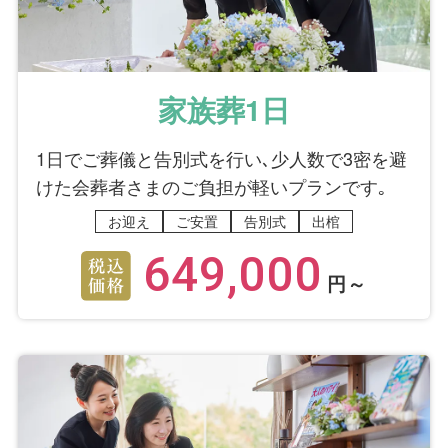
家族葬1日
1日でご葬儀と告別式を行い､少人数で3密を避
けた会葬者さまのご負担が軽いプランです｡
お迎え
ご安置
告別式
出棺
649,000
円～