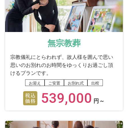
無宗教葬
宗教儀礼にとらわれず、故人様を囲んで思い
思いのお別れのお時間をゆっくりお過ごし頂
けるプランです。
お迎え
ご安置
お別れ式
出棺
539,000
円～