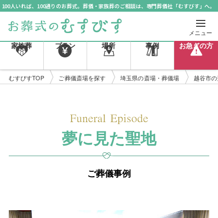
100人いれば、100通りのお葬式。葬儀・家族葬のご相談は、専門葬儀社「むすびす」へ。
メニュー
家族葬
プラン
場所
事例
お急ぎの方
むすびすTOP
ご葬儀斎場を探す
埼玉県の斎場・葬儀場
越谷市の
夢に見た聖地
ご葬儀事例