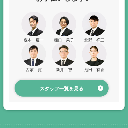
森本 慶一
樋口 果子
北野 祥三
古家 寛
新井 智
池田 有香
スタッフ一覧を見る