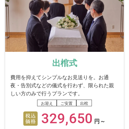
出棺式
費用を抑えてシンプルなお見送りを。お通
夜・告別式などの儀式を行わず、限られた親
しい方のみで行うプランです。
お迎え
ご安置
出棺
329,650
円～