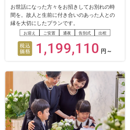
お世話になった方々をお招きしてお別れの時
間を。故人と生前に付き合いのあった人との
縁を大切にしたプランです。
お迎え
ご安置
通夜
告別式
出棺
1,199,110
円～