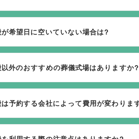
おり、葬儀の運営は行っておりません。そのため、
式場のご予
社むすびすにご連絡ください。式場のご予約はもちろん、ご搬
殿が希望日に空いていない場合は?
してお手伝いいたします。
ない際は、ご事情に合わせて代替案をご提示させていただいます。
検討している地域周辺の式場を無料でご案内することも可能で
殿以外のおすすめの葬儀式場はありますか?
なく柔軟にご提案ができます。
場と提携していますので、あらゆるご事情・ご要望に応じておすす
を行うのが一般的ですが、どこで葬儀を行うかは多様化してお
殿は予約する会社によって費用が変わりま
葬儀を行う自宅葬を選ばれる方もいます。私たちは自宅でのご
たら遠慮なくお申し付けください。
葬儀は葬儀社を通じて予約する必要がございますが、どこの葬
殿を利用する際の注意点はありますか?