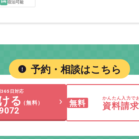
宿泊可能
予約・相談はこちら
365日対応
ける
かんたん入力で
無料
（無料）
資料請
-9072