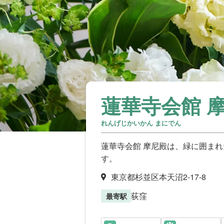
蓮華寺会館 
れんげじかいかん まにでん
蓮華寺会館 摩尼殿は、緑に囲ま
す。
東京都杉並区本天沼2-17-8
荻窪
最寄駅