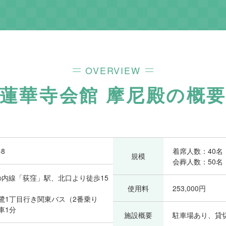
OVERVIEW
蓮華寺会館 摩尼殿
の概
8
着席人数：40名
規模
会葬人数：50名
の内線「荻窪」駅、北口より徒歩15
使用料
253,000円
鷺1丁目行き関東バス（2番乗り
車1分
施設概要
駐車場あり、貸