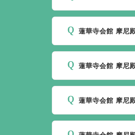
斎場は場所のみを提供して
要です。
万が一の際は、当
蓮華寺会館 摩尼
種手続きまで、すべて一貫
ご葬儀の希望日が空いてい
しておりますので、葬儀を
蓮華寺会館 摩尼
理に自社会館を勧めること
当社は1都3県1220式
す。また、式場でご葬儀気
蓮華寺会館 摩尼
はなく、近年では自宅でご
すので、ご希望がありまし
蓮華寺会館 摩尼殿でのご
は同じです。
蓮華寺会館 摩尼