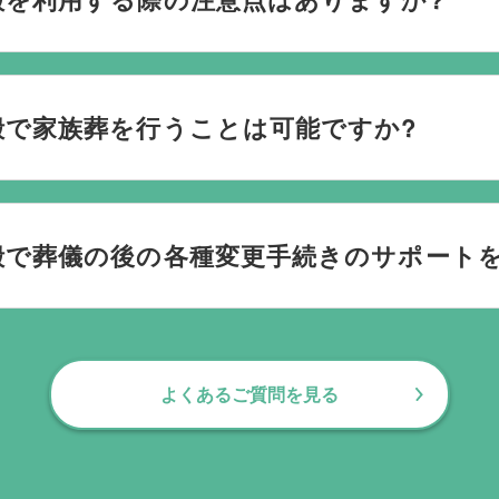
ごされたいか、どのようにお送りしたいか、宗教や参加される
です。当社の相談員は斎場を熟知しておりますので、ご不安な
殿で家族葬を行うことは可能ですか?
す。100人100通りの家族葬をお手伝いしており様々なご要望
殿で葬儀の後の各種変更手続きのサポート
お手伝いしております。葬儀で一番大変なのは実は葬儀後の手続
日常にお戻りいただくまでの期間、回数の制限なく、当社の専
よくあるご質問を見る