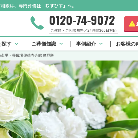
のご相談は、専門葬儀社「むすびす」へ。
0120-74-9072
ご依頼・ご相談無料／24時間365日対応
を探す
ご葬儀知識
事例紹介
お客様の
の斎場・葬儀場
蓮華寺会館 摩尼殿