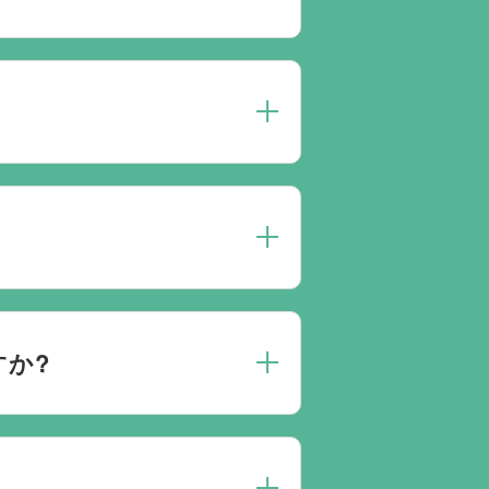
約は葬儀社を通じたお手続きが必
送・ご安置・ご葬儀・葬儀後の各
また、1都3県1220式場と提携
す。自社会館を持たないことで無
めの式場をご紹介させていただきま
り必ずしも式場を借りて行う必要
すか?
葬儀を含め多くの実績がございま
儀会社から予約をしても式場利用料