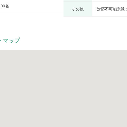
00名
その他
対応不可能宗派
・マップ