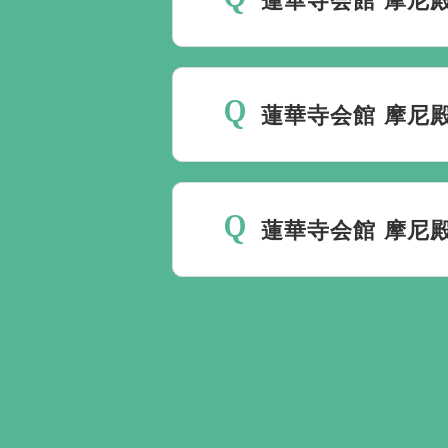
最後の時間をどのように過
いるか注意しておくと良い
蓮華寺会館 摩尼
ください。
家族葬を行うことは可能で
蓮華寺会館 摩尼
無料で葬儀後のサポートを
ント以上でして、お客様が
ます。