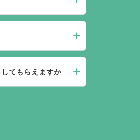
人数によって選んだ式場が適して
点がありましたらお気軽にご相談
にお応えしております。
をしてもらえますか
きとお答えになる方が70パーセ
門相談員が無料でサポートいたし