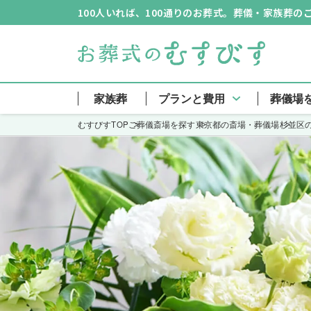
100人いれば、100通りのお葬式。葬儀・家族葬
家族葬
プランと費用
葬儀場
むすびすTOP
ご葬儀斎場を探す
東京都の斎場・葬儀場
杉並区