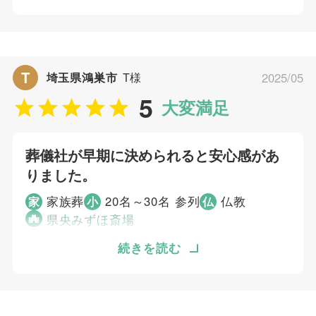
ご葬儀担当者
個別評価
5
お問い合わせ対応
高野 孝徳
T
埼玉県鴻巣市
T様
2025/05
5
事前相談
5
5
大変満足
お迎え対応
5
打ち合わせの対応
5
ご葬儀当日の対応
葬儀社が早期に決められると安心感があ
りました。
ご葬儀担当者
家族葬
20名～30名 参列
仏教
家
小
仏
県央みずほ斎場
廣間 一生
事前の資料の詳細さと、速さが素晴らしかった
続きを読む
です。 事前変更にも対応、相談して頂き、良
い葬儀になりました。 葬儀社が早期に決めら
れると安心感がありました。