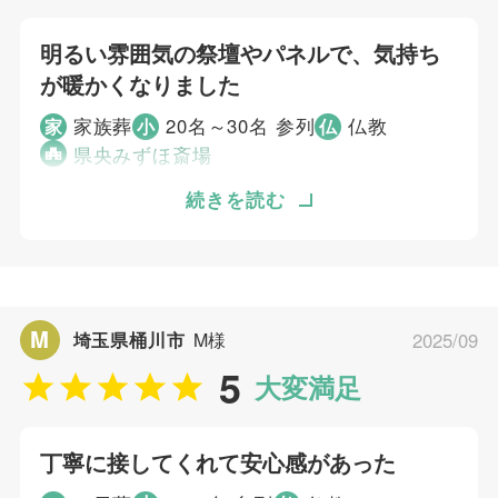
明るい雰囲気の祭壇やパネルで、気持ち
が暖かくなりました
家族葬
20名～30名 参列
仏教
家
小
仏
県央みずほ斎場
どういう形の葬儀にするか考えていました。県
続きを読む
央みずほ斎場のホームページより知りました。
電話の対応が丁寧だったので、こちらに決めま
した。当日は明るい雰囲気の祭壇やパネルで、
気持ちが暖かくなりました。
M
埼玉県桶川市
M様
2025/09
5
大変満足
個別評価
4
お問い合わせ対応
丁寧に接してくれて安心感があった
4
事前相談