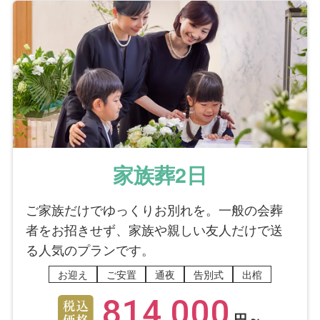
家族葬2日
ご家族だけでゆっくりお別れを。一般の会葬
者をお招きせず、家族や親しい友人だけで送
る人気のプランです。
お迎え
ご安置
通夜
告別式
出棺
814,000
円～