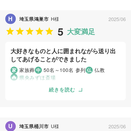
ご葬儀担当者
る、⑦お墓の件を具体的に円満解決に導いてく
れました。 いたれりつくせりやってくれまし
H
埼玉県鴻巣市
H様
2025/06
平川 雅彦
た。お経を聴きながら、前の写真パネルを見て
5
故人との思い出を振り返られてよかったです。
大変満足
①亡くなってすぐの連絡をした時にまごまごし
ていたら、「松澤様ですね。お電話番号が登録
大好きなものと人に囲まれながら送り出
してあります。」と言われてとても安心したの
してあげることができました
と心強かったです。むすびすさんにしてよかっ
た！と思いました。②追加の供物や食事、音源
家族葬
50名～100名 参列
仏教
家
中
仏
をLINEでできたので手間がかからなく、返信
県央みずほ斎場
も早くて安心できました。
若くして亡くなったので、華やかに送り出して
続きを読む
個別評価
あげたかったです。お友だちから寄せ書きもも
らえて、生前姉が大切にしていたものも参列者
5
お問い合わせ対応
の皆さんにみてもらえて、大好きなものと人に
5
事前相談
囲まれながら送り出してあげることができまし
U
埼玉県桶川市
U様
2025/06
5
た。姉らしい式にしてもらえました。 本来の
お迎え対応