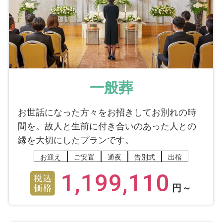
一般葬
お世話になった方々をお招きしてお別れの時
間を。故人と生前に付き合いのあった人との
縁を大切にしたプランです。
お迎え
ご安置
通夜
告別式
出棺
1,199,110
円～