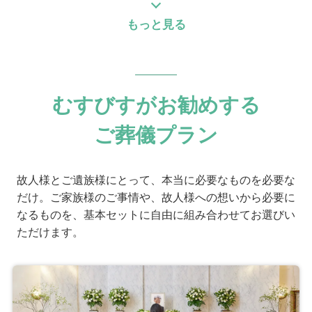
もっと見る
個別評価
5
お問い合わせ対応
5
事前相談
むすびすがお勧めする
5
お迎え対応
5
打ち合わせの対応
ご葬儀プラン
5
ご葬儀当日の対応
故人様とご遺族様にとって、本当に必要なものを必要な
ご葬儀担当者
だけ。ご家族様のご事情や、故人様への想いから必要に
なるものを、基本セットに自由に組み合わせてお選びい
齋木 まなか
ただけます。