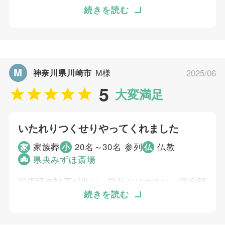
5
急に亡くなったため、遺族としてはどうすれば
続きを読む
打ち合わせの対応
良いかが分かりませんでした電話対応が丁寧
5
ご葬儀当日の対応
で、気持ちが良かったです。お花が多く綺麗に
飾ってもらえました。分からない事が多かった
ご葬儀担当者
ため、近くで丁寧にサポートしてもらい、とて
M
神奈川県川崎市
M様
2025/06
むすびすの葬祭プランナー
も助かりました。喪主を初めて経験して不安な
5
気持ちがありましたが、良い対応で安心できま
大変満足
した。
いたれりつくせりやってくれました
個別評価
家族葬
20名～30名 参列
仏教
家
小
仏
5
お問い合わせ対応
県央みずほ斎場
4
お迎え対応
①電話の対応が良い、②分かりやすい、③金額
4
打ち合わせの対応
も分かりやすい、④安置所の料金の安い所を選
続きを読む
5
ご葬儀当日の対応
んでくれた、⑤アフターケアをしてくれるから
安心、⑥もしもの時に電話ですぐ対応してくれ