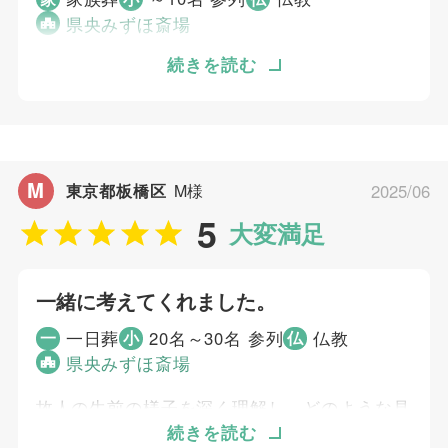
5
お迎え対応
県央みずほ斎場
5
打ち合わせの対応
フォローの良さ、そして納得いく価格表示で納
続きを読む
5
ご葬儀当日の対応
得できたため、むすびすさんに依頼しました。
私たちだけでなく、出席してくれた親族も感動
ご葬儀担当者
してくれた点が良かったです。 依頼した以上
の演出やフォローをしてもらえるので、むすび
M
東京都板橋区
M様
2025/06
すさんをおすすめします。
川口 貴菜
5
大変満足
個別評価
5
一緒に考えてくれました。
お問い合わせ対応
5
事前相談
一日葬
20名～30名 参列
仏教
一
小
仏
5
お迎え対応
県央みずほ斎場
5
打ち合わせの対応
故人の生前の様子を深く理解し、どのような見
5
ご葬儀当日の対応
送りが最適かを一緒に考えてくれました。
続きを読む