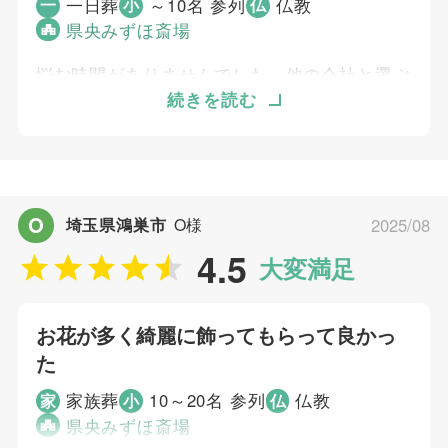
4
お迎え対応
一日葬
～10名 参列
仏教
一
小
仏
5
県央みずほ斎場
打ち合わせの対応
5
ご葬儀当日の対応
悩む時間がありませんでした。他の会社と選ぶ
間もなく、依頼せざるを得ない状況でした。正
続きを読む
ご葬儀担当者
直、葬儀が始まる前は、むすびすで本当に大丈
夫か不安がありましたが、葬儀が始まってから
は、小さな葬儀でしたがスタッフさんの声かけ
平川 雅彦
など、何事にも丁寧に接してくださり、安心感
O
埼玉県鴻巣市
O様
2025/08
を与えていただきました。たくさんのお花を棺
4.5
に入れさせてもらい、また家でも飾れるように
大変満足
きれいな花束にしてご用意してくださり、感謝
しています。
お花が多く綺麗に飾ってもらって良かっ
た
個別評価
家族葬
10～20名 参列
仏教
家
小
仏
5
お問い合わせ対応
県央みずほ斎場
5
お迎え対応