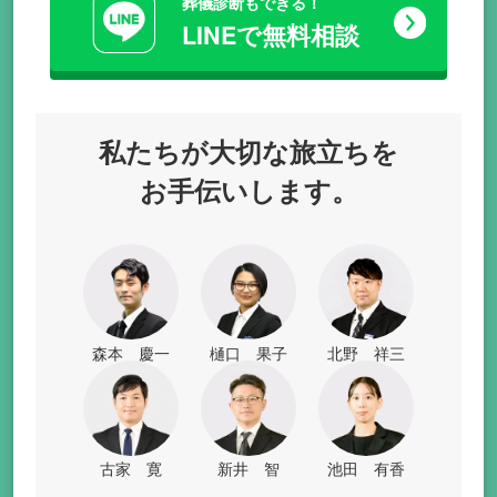
葬儀診断もできる！
LINEで無料相談
私たちが
大切な旅立ちを
お手伝いします。
森本 慶一
樋口 果子
北野 祥三
古家 寛
新井 智
池田 有香