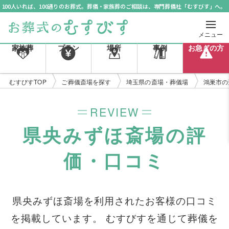
100人いれば、100通りのお葬式。葬儀・家族葬のご相談は、専門葬儀社「むすびす」へ。
メニュー
家族葬
プラン
場所
事例
お急ぎの方
むすびすTOP
ご葬儀斎場を探す
埼玉県の斎場・葬儀場
鴻巣市の
REVIEW
県央みずほ斎場の評
価・口コミ
県央みずほ斎場を利用されたお客様の口コミ
を掲載しています。 むすびすを通じて葬儀を