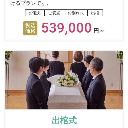
けるプランです。
お迎え
ご安置
お別れ式
出棺
539,000
円～
出棺式