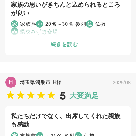
家族の思いがきちんと込められるところ
びすさんをおすすめします。
が良い
個別評価
家族葬
20名～30名 参列
仏教
家
小
仏
県央みずほ斎場
5
お問い合わせ対応
5
新しい感覚の葬儀ができそうだったため、むす
続きを読む
事前相談
5
びすさんに依頼しました。 たとえば、旅立ち
お迎え対応
の服装を本人が好んで着ていた普段着にできた
5
打ち合わせの対応
ことや、棺の中にオリエント急行のチケットを
5
ご葬儀当日の対応
入れてくれたことに感謝しています。 家族の
H
埼玉県鴻巣市
H様
2025/06
思いがきちんと込められるところが良いと思い
ご葬儀担当者
5
ます。
大変満足
小山 光弘
個別評価
私たちだけでなく、出席してくれた親族
5
も感動
お問い合わせ対応
5
事前相談
家族葬
～10名 参列
仏教
家
小
仏