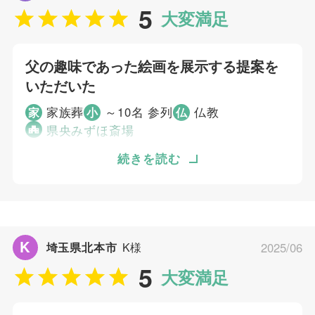
5
葬儀という形にとらわれることなく、故人と家
5
大変満足
打ち合わせの対応
族のことを考えてくれて、最善の提案をしてく
5
ご葬儀当日の対応
れました。
父の趣味であった絵画を展示する提案を
ご葬儀担当者
いただいた
個別評価
家族葬
～10名 参列
仏教
家
小
仏
5
お問い合わせ対応
川口 貴菜
県央みずほ斎場
5
事前相談
5
本葬を父の故郷で行う予定だったので、小さく
続きを読む
お迎え対応
行うつもりでした。県央みずほ斎場で一日葬が
5
打ち合わせの対応
できる業者であれば良かったため、むすびすさ
5
ご葬儀当日の対応
んに依頼しました。結果的に少し凝った会場に
なりましたが、基本的には満足しています。
ご葬儀担当者
K
埼玉県北本市
K様
2025/06
父の趣味であった絵画を展示する提案をいただ
5
いたので、ありがたかったです。 遺影の背景
大変満足
やパネルを使った展示など、故人それぞれに合
大淵 駿介
った会場や式の空間づくりができるので、むす