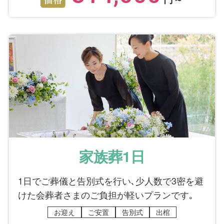
家族葬1日
1日でご葬儀と告別式を行い､少人数で3密を避
けた会葬者さまのご負担が軽いプランです｡
お迎え
ご安置
告別式
出棺