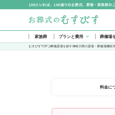
100人いれば、100通りのお葬式。葬儀・家族葬
戸塚斎場
家族葬
プランと費用
葬儀場
むすびすTOP
ご葬儀斎場を探す
神奈川県の斎場・葬儀場
横浜
料金に