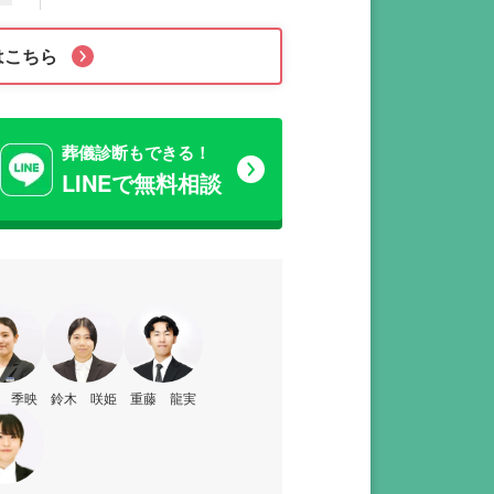
はこちら
葬儀診断もできる！
LINEで無料相談
 季映
鈴木 咲姫
重藤 龍実