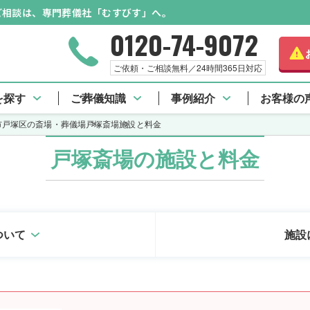
のご相談は、専門葬儀社「むすびす」へ。
0120-74-9072
ご依頼・ご相談無料／24時間365日対応
 TOP
口コミ一覧
施設と料金
アクセス情報
を探す
ご葬儀知識
事例紹介
お客様の
市戸塚区の斎場・葬儀場
戸塚斎場
施設と料金
戸塚斎場の施設と料金
ついて
施設