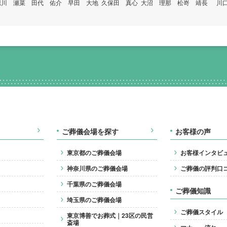
堀川 瀬菜
田代 佑介
早田 大地
久保田 真心
大沼 理那
松嵜 靖長
川口
ご葬儀会場を探す
お客様の声
東京都のご葬儀会場
お客様インタビ
神奈川県のご葬儀会場
ご葬儀の評判口
千葉県のご葬儀会場
ご葬儀知識
埼玉県のご葬儀会場
ご葬儀スタイル
東京博善でお葬式｜23区の民営
斎場