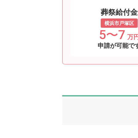
葬祭給付金
横浜市戸塚区
5〜7
万
申請が可能で