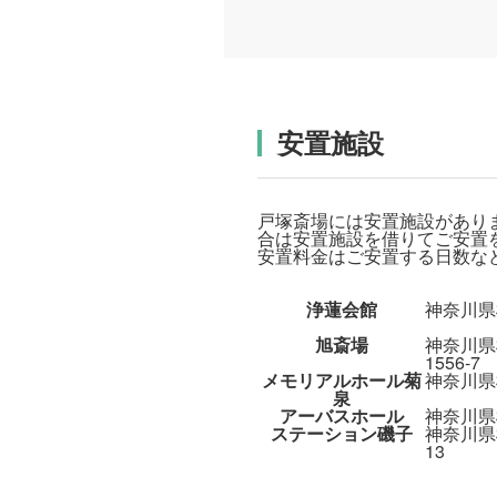
安置施設
戸塚斎場には安置施設があり
合は安置施設を借りてご安置
安置料金はご安置する日数な
浄蓮会館
神奈川県
旭斎場
神奈川県
1556-7
メモリアルホール菊
神奈川県横
泉
アーバスホール
神奈川県
ステーション磯子
神奈川県
13