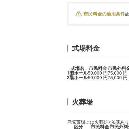
市民料金の適用条件
故
式場料金
式場名
市民料金
市民外料
1階ホール
50,000
円
75,000
円
2階ホール
50,000
円
75,000
円
火葬場
戸塚斎場には火葬炉が6基あり
区分
市民料金
市民外料