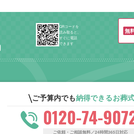
QRコードを
無
読み取ると、
すぐに電話
できます
ご予算内でも
納得できる
お葬
0120-74-907
ご依頼・ご相談無料／24時間365日対応