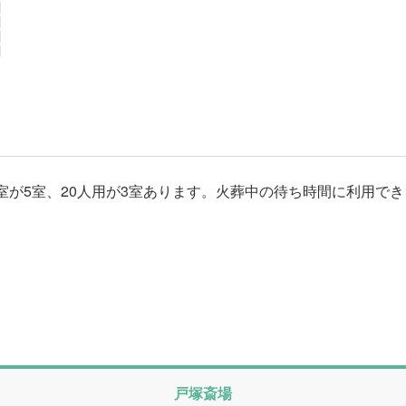
円
円
円
円
室が5室、20人用が3室あります。火葬中の待ち時間に利用でき
戸塚斎場