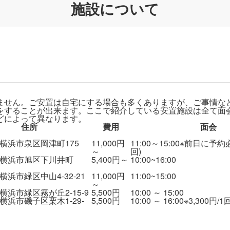
施設について
ません。ご安置は自宅にする場合も多くありますが、ご事情な
をすることが出来ます。ここで紹介している安置施設は全て面
どによって異なります。
住所
費用
面会
横浜市泉区岡津町175
11,000円
11:00～15:00※前日に予約必
～
回)
横浜市旭区下川井町
5,400円～
10:00~16:00
浜市緑区中山4-32-21
11,000円
11:00~15:00
～
横浜市緑区霧が丘2-15-9
5,500円
10:00 ～ 15:00
横浜市磯子区栗木1-29-
5,500円
10:00 ～ 16:00※3,300円/1