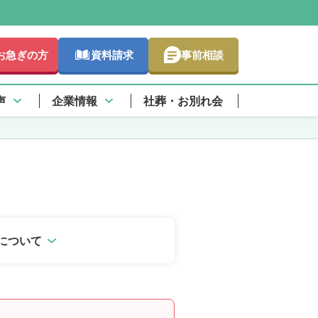
お急ぎの方
資料請求
事前相談
さらに詳しく
声
企業情報
社葬・お別れ会
について