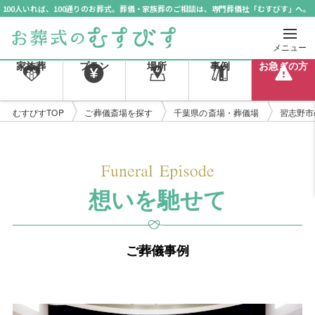
100人いれば、100通りのお葬式。葬儀・家族葬のご相談は、専門葬儀社「むすびす」へ。
メニュー
家族葬
プラン
場所
事例
お急ぎの方
むすびすTOP
ご葬儀斎場を探す
千葉県の斎場・葬儀場
習志野市
想いを馳せて
ご葬儀事例