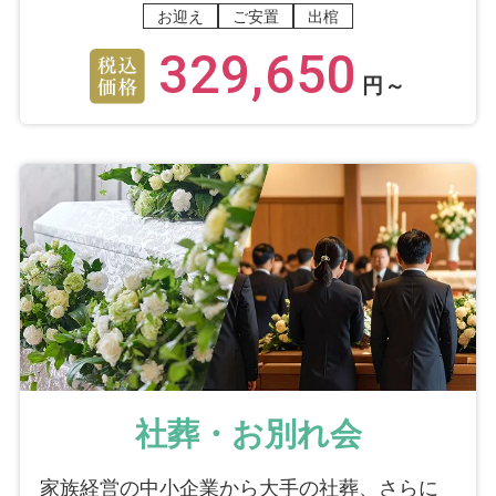
お迎え
ご安置
出棺
329,650
円～
社葬・お別れ会
家族経営の中小企業から大手の社葬、さらに