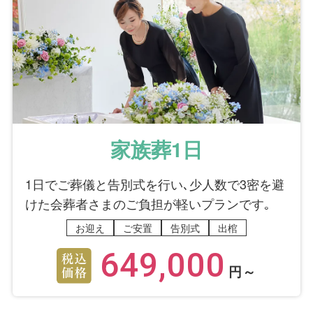
家族葬1日
1日でご葬儀と告別式を行い､少人数で3密を避
けた会葬者さまのご負担が軽いプランです｡
お迎え
ご安置
告別式
出棺
649,000
円～