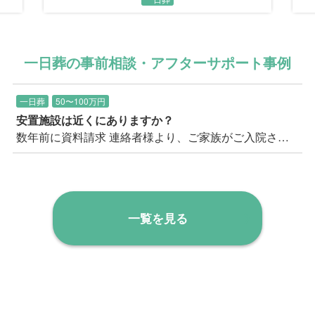
一日葬の事前相談・アフターサポート事例
一日葬
50〜100万円
安置施設は近くにありますか？
数年前に資料請求 連絡者様より、ご家族がご入院されたとのことで、そろそろ考えておこうと思われての久し振りのお問い合わせ。 以前お送りした見積書を失くしてしまったとのことでした。 まずご質問に上がったのは、三郷市内で安置施設があるか？ということ。 現在、三郷市内にはご安置可能な施設の空きがないので、隣の流山市になる可能性が高いことをご案内。 また入院された病院を起点で考えると、もう一つの候補としては足立区が候補として挙がることをご案内。 連絡者のお住まいから足立区は遠いいう印象だったため、まずは流山市に安置し、最寄りの三郷市斎場の霊安室へ後日移動することも出来る旨をご案内し、ご安心いただきました。 上記安置場所の距離や安置料などの費用面も少し気になされており、お見積りを事前に再度ご送付の上、 改めてご説明や万が一の流れ等もご説明し、この機会にクリアにしていきましょうとお伝えし、事前相談のご予約をいただきました。
一覧を見る