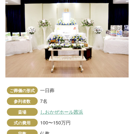
一日葬
ご葬儀の形式
7名
参列者数
しおかぜホール茜浜
斎場
100〜150万円
式の費用
仏教
宗教