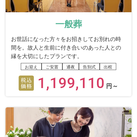
一般葬
お世話になった方々をお招きしてお別れの時
間を。故人と生前に付き合いのあった人との
縁を大切にしたプランです。
お迎え
ご安置
通夜
告別式
出棺
1,199,110
円～