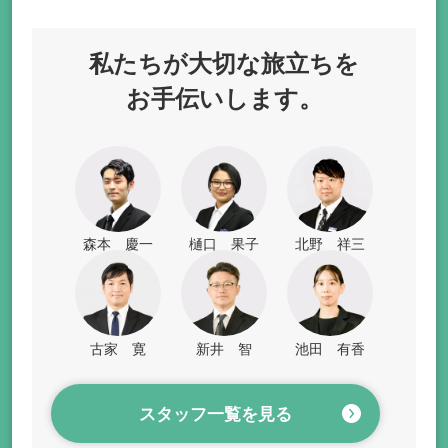
私たちが
大切な旅立ちを
お手伝いします。
森本 慶一
樋口 果子
北野 祥三
古家 寛
新井 智
池田 有香
スタッフ一覧を見る