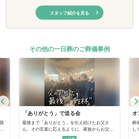
スタッフ紹介を見る
その他の一日葬のご葬儀事例
Previous
オンリーワン
母
葬儀に参列した経験から「人と同じは嫌」と話
記
さ
していた、看板職人のお父さん。最後は家族の
お
手で描く、世界に一つだけの恩返しの時間。
し
一日葬