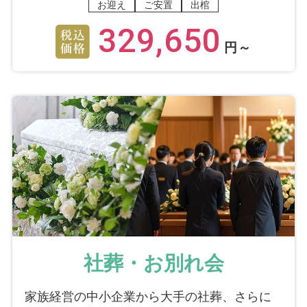
お迎え
ご安置
出棺
329,650
円～
社葬・お別れ会
家族経営の中小企業から大手の社葬、さらに