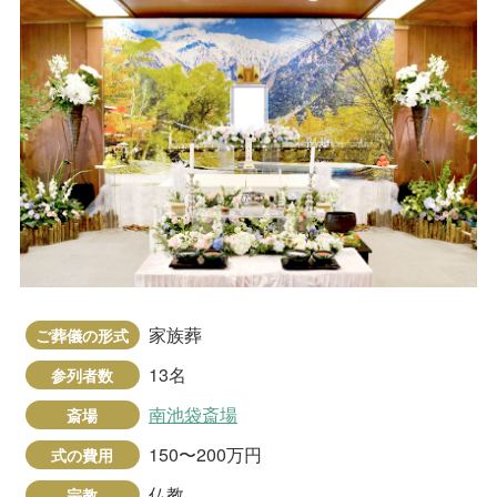
家族葬
ご葬儀の形式
13名
参列者数
南池袋斎場
斎場
150〜200万円
式の費用
仏教
宗教