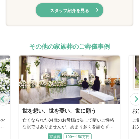
スタッフ紹介を見る
その他の家族葬のご葬儀事例
Previous
お父様の好きだったお庭で
母
性格
ご長男との事前相談から4年。長年の闘病の末、
母
、
お父様を見送る時がやってきてしまいました。
し
っ
担当プランナーとしてご自宅に伺った私に、ご
し
家族葬