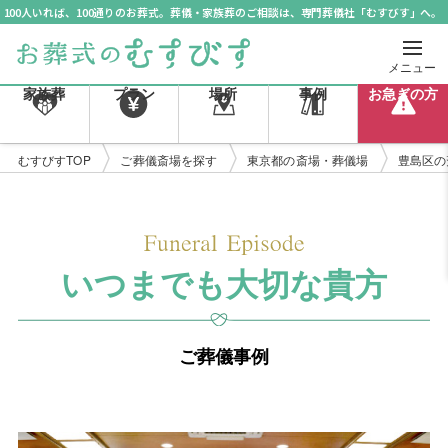
100人いれば、100通りのお葬式。葬儀・家族葬のご相談は、専門葬儀社「むすびす」へ。
メニュー
家族葬
プラン
場所
事例
お急ぎの方
むすびすTOP
ご葬儀斎場を探す
東京都の斎場・葬儀場
豊島区の
いつまでも大切な貴方
ご葬儀事例