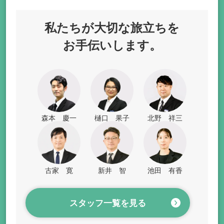
私たちが
大切な旅立ちを
お手伝いします。
森本 慶一
樋口 果子
北野 祥三
古家 寛
新井 智
池田 有香
スタッフ一覧を見る