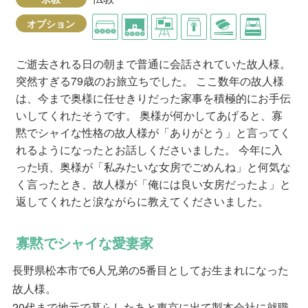
オプション
ご逝去される日の朝まで普通に会話されていた故人様。
突然すぎる79歳のお旅立ちでした。 ここ数年の故人様
は、今まで奥様に任せきりだった家事を積極的にお手伝
いしてくれたそうです。 奥様が何かしてあげると、寡
黙でシャイな性格の故人様が「ありがとう」と言ってく
れるようになったとお話しくださいました。 今年に入
った頃、奥様が「私みたいな女房でごめんね」と何気な
く言ったとき、故人様が「俺には良い女房だったよ」と
返してくれたと涙ながらに教えてくださいました。
寡黙でシャイな愛妻家
長野県松本市で6人兄弟の5番目としてお生まれになった
故人様。
20代まで地元で暮らしたあと東京に出て製本会社に就職