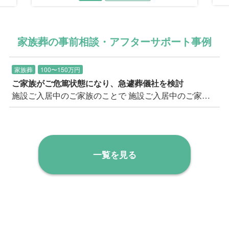
ある
長男は「母も体調を崩しており、参列者を呼ぶ
木
す
ことはできないから…」と、火葬のみをご希望
壇
」
されました。しかしこのご家族にとって、本当
に火葬だけのシンプルなお見送りで悔いは残ら
家族葬の事前相談・アフターサポート事例
ないだろうか。私には気がかりでした。 「庭に
ベンチがあるでしょう？ 仮退院した父と、あ
そこに座って2人で話した時は楽しかったなあ。
家族葬
100〜150万円
父はずっとご機嫌でね。何だかうれしそうでし
ご家族がご危篤状態になり、急遽葬儀社を検討
た」「やっと帰ってこられたんだから、家から
施設ご入居中のご家族のことで 施設ご入居中のご家族が危篤状態となり、葬儀社を数社比較検討されている中、私たちむすびすへご相談のお電話をいただきました。 お急ぎのご様子であったため、すぐに状況をお伺いして事前のご相談を実施させていただきました。 事前に弊社公式サイトで良くお調べになっていたようで、ご葬儀を行いたい会館やお式のイメージなどをすでにお持ちであったため、 詳細にご要望をお伺いの上記録させていただきました。
見送ってあげたい」 ご長男のお言葉の端々か
ら、お父様を想うお気持ちがあふれていまし
た。
一覧を見る