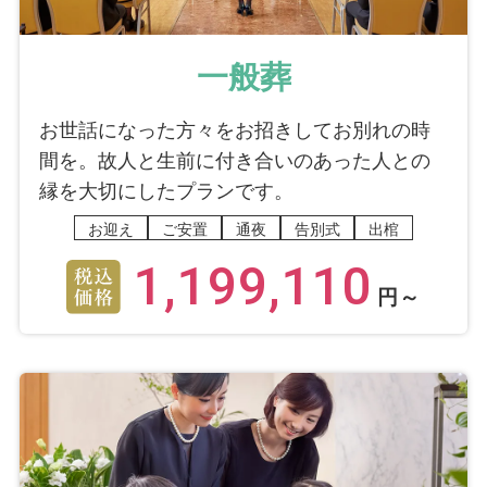
一般葬
お世話になった方々をお招きしてお別れの時
間を。故人と生前に付き合いのあった人との
縁を大切にしたプランです。
お迎え
ご安置
通夜
告別式
出棺
1,199,110
円～