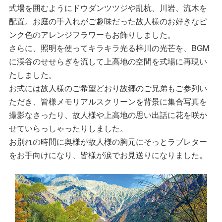
式場を囲むようにドウダンツツジや乱杭、川岩、流木を
配置。お庭の手入れがご趣味だった故人様のお好きなピ
ンク色のアレンジフラワーもお飾りしました。
さらに、照明を使ってキラキラ光る梓川の光芒を、BGM
に渓谷のせせらぎを流して上高地の空間を式場に再現い
たしました。
お式には故人様のご希望どおり故郷のご兄弟もご参列い
ただき、皆様メモリアルスクリーンを背景に集合写真を
撮影なさったり、故人様や上高地の思い出話に花を咲か
せていらっしゃったりしました。
お別れの時間に奥様が故人様の胸元にそっとラブレター
をお手向けになり、皆様が涙でお見送りになりました。