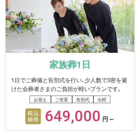
家族葬1日
1日でご葬儀と告別式を行い､少人数で3密を避
けた会葬者さまのご負担が軽いプランです｡
お迎え
ご安置
告別式
出棺
649,000
円～