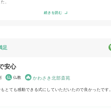
した。
続きを読む
5
5
事前相談
お迎え対応
5
5
ご葬儀当日の対応
満足
で安心
列
仏
仏教
かわさき北部斎苑
でもとても感動できる式にしていただいたので良かったです