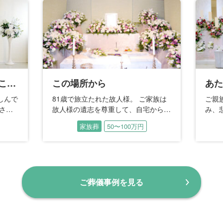
羽を伸ばし、いろんなところへ
この場所から
あた
しんで
81歳で旅立たれた故人様。 ご家族は
ご親
され
故人様の遺志を尊重して、自宅から送
み、
ず、つ
り出してあげることを希望されまし
方に
家族葬
50〜100万円
 そ
た。 九十九里浜のほぼ中央に位置す
ご葬
故人様
る千葉県山武郡で生まれ育った故人様
て、
と思い
は、気候温暖で水と緑に恵まれたこの
撮影
れま
地で生涯を過ごされました。 3年程前
旅立
から入退院を繰り返していらっしゃい
らこ
ご葬儀事例を見る
ましたが、ご自身がお建てになったご
笑顔
自宅へお帰りになることを楽しみにさ
れていたそうです。