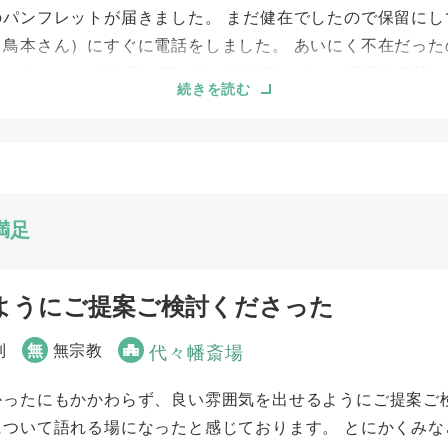
のパンフレットが届きました。 まだ健在でしたので保留にし
（鳥本さん）にすぐに電話をしました。 あいにく不在だった
しました。 「仕事一筋の父が55年働いていた場所を祭壇
続きを読む
場の写真などは持っておらず、時間的にも厳しいのに「それ
てくれて形になりました。 父の姿を知っている親族ばかり
で自由に組み合わせができました。 ごり押しの提案がなか
丁寧で、不明点を尋ねてくれました。 こんなものまで用意
ービスもありました。
満足
ようにご提案ご検討くださった
5
5
事前相談
お迎え対応
5
5
ご葬儀当日の対応
列
無
無宗教
代々幡斎場
かったにもかかわらず、良い雰囲気を出せるようにご提案ご
について語れる場になったと感じております。 とにかくみな