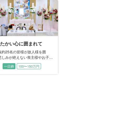
Next
たかい心に囲まれて
族約25名の皆様が故人様を囲
79歳で旅立たれた故人様の
悲しみが絶えない喪主様やお子様
将棋。 勤めていた会社の社
声をかけ心を寄り添われた時間。
ご指導を受けて、若い頃か
一日葬
100〜150万円
一日葬
150〜200
儀当日には「よき思い出」とし
てこられました。 埼玉県南
急遽のご要望でご親族集合写真を
催される将棋大会には、市
。
て選出されるほどの技量を
たれたお母様が明るい方だったか
た。 中学校を卒業して上京
そ、悲しみの中に明るくも温かい
らは、お母様のため、ご兄
に包まれた時間となりました。
ご結婚後はご家族のために
働き抜かれた故人様。 奥様
たちが「感謝」「労い」「
めてお見送りいたします。