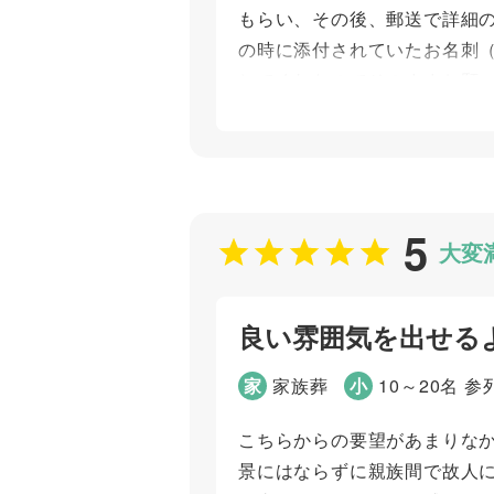
もらい、その後、郵送で詳細
の時に添付されていたお名刺
してくれたのでそのままお願い
きで言葉にしたのですが、職
断でわざわざ写真を撮影に行っ
ず基本的プランがあり、その中
き合ってくれました。 説明が
5
トの内容でした。 アフターサ
大変
個別評価
良い雰囲気を出せる
お問い合わせ対応
打ち合わせの対応
家
家族葬
小
10～20名 参
こちらからの要望があまりな
ご葬儀担当者
景にはならずに親族間で故人