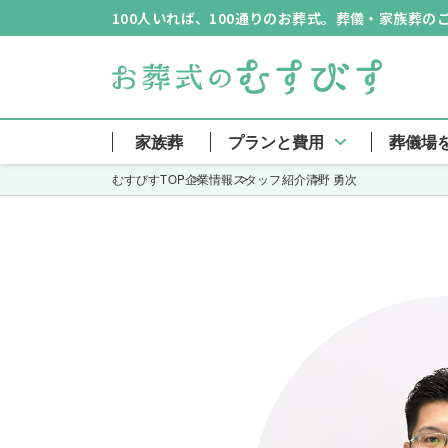
100人いれば、100通りのお葬式。葬儀・家族葬
家族葬
プランと費用
葬儀場
むすびすTOP
企業情報
スタッフ紹介
清野 勇次