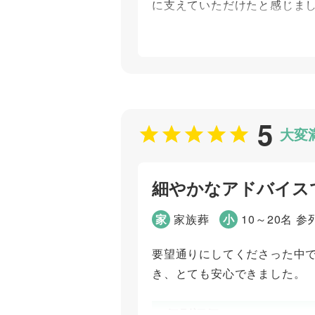
に支えていただけたと感じま
清野 勇次
個別評価
お問い合わせ対応
打ち合わせの対応
5
大変
ご葬儀担当者
細やかなアドバイス
清野 勇次
家
家族葬
小
10～20名 参
要望通りにしてくださった中
き、とても安心できました。
個別評価