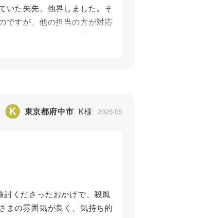
ていた矢先、他界しました。そ
のですが、他の担当の方が対応
のパネルにしたい。」と思いつ
やりましょう！」と、素早い決
なので感激していました。 ま
ったこと。 迅速かつ誠実に向
してくれるんだね、というセッ
K
東京都府中市
K様
2025/05
5
検討くださったおかげで、殺風
さまの雰囲気が良く、気持ち的