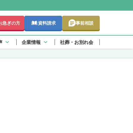
お急ぎの方
資料請求
事前相談
声
企業情報
社葬・お別れ会