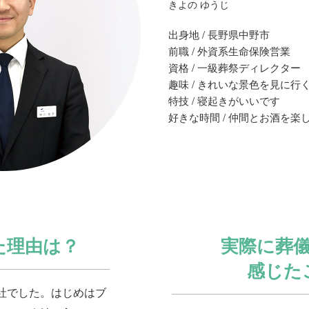
きよの ゆうじ
出身地 / 長野県中野市
前職 / 外資系生命保険営業
資格 / 一級葬祭ディレクター
趣味 / きれいな景色を見に行
特技 / 寝起きがいいです
好きな時間 / 仲間とお酒を楽
た理由は？
実際に葬
感じた
社でした。はじめはブ