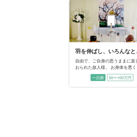
Previous
つながり
ながり。 それは長女様にと
自由で、ご自身の思うままに楽
であり、習い事。 次女様に
おられた故人様。 お身体を悪く
素直になれない気持ち。 そ
てからは、外出することも叶わ
一日葬
50〜100万円
一日葬
50〜100万円
胸に秘めた思い、そして普段
らい日々が続いていたそうです。
い思いを感じ、今一度そのつ
んな苦しみから解放された今、
強くしていただければと思い
は好きなことを自由にしている
ます。 ご家族はそうおっしゃら
した。