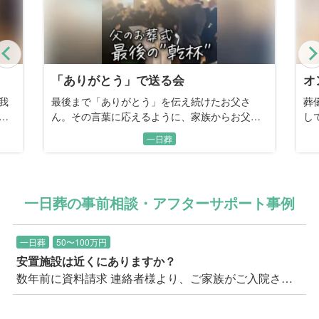
Previous
オンリーワン
母
葬儀に参列した経験から「人と同じは嫌」と話
記
さ
していた、看板職人のお父さん。最後は家族の
お
手で描く、世界に一つだけの恩返しの時間。
し
一日葬
一日葬の事前相談・アフターサポート事例
一日葬
50〜100万円
安置施設は近くにありますか？
数年前に資料請求 連絡者様より、ご家族がご入院されたとのことで、そろそろ考えておこうと思われての久し振りのお問い合わせ。 以前お送りした見積書を失くしてしまったとのことでした。 まずご質問に上がったのは、三郷市内で安置施設があるか？ということ。 現在、三郷市内にはご安置可能な施設の空きがないので、隣の流山市になる可能性が高いことをご案内。 また入院された病院を起点で考えると、もう一つの候補としては足立区が候補として挙がることをご案内。 連絡者のお住まいから足立区は遠いいう印象だったため、まずは流山市に安置し、最寄りの三郷市斎場の霊安室へ後日移動することも出来る旨をご案内し、ご安心いただきました。 上記安置場所の距離や安置料などの費用面も少し気になされており、お見積りを事前に再度ご送付の上、 改めてご説明や万が一の流れ等もご説明し、この機会にクリアにしていきましょうとお伝えし、事前相談のご予約をいただきました。