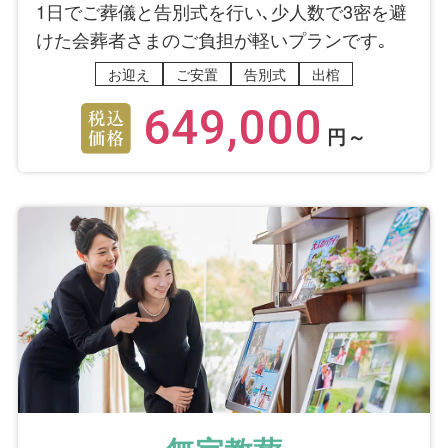
1日でご葬儀と告別式を行い､少人数で3密を避
けた会葬者さまのご負担が軽いプランです｡
お迎え
ご安置
告別式
出棺
649,000
円～