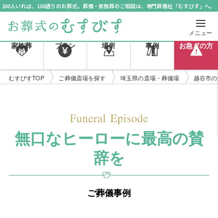
100人いれば、100通りのお葬式。葬儀・家族葬のご相談は、専門葬儀社「むすびす」へ。
メニュー
家族葬
プラン
場所
事例
お急ぎの方
むすびすTOP
ご葬儀斎場を探す
埼玉県の斎場・葬儀場
越谷市の
無口なヒーローに最高の賛
辞を
ご葬儀事例