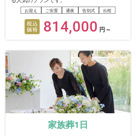
お迎え
ご安置
通夜
告別式
出棺
814,000
円～
家族葬1日