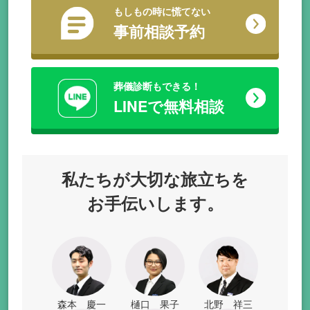
もしもの時に慌てない
事前相談予約
葬儀診断もできる！
LINEで無料相談
私たちが
大切な旅立ちを
お手伝いします。
森本 慶一
樋口 果子
北野 祥三