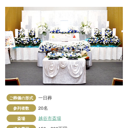
一日葬
ご葬儀の形式
20名
参列者数
越谷市斎場
斎場