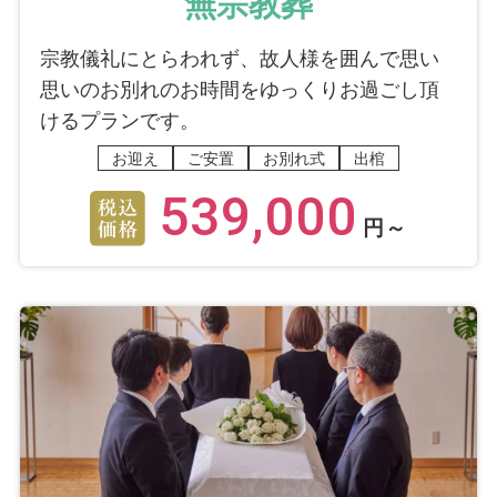
無宗教葬
宗教儀礼にとらわれず、故人様を囲んで思い
思いのお別れのお時間をゆっくりお過ごし頂
けるプランです。
お迎え
ご安置
お別れ式
出棺
539,000
円～