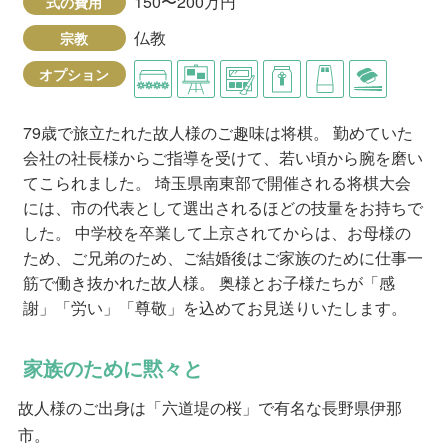
150〜200万円
式の費用
仏教
宗教
オプション
79歳で旅立たれた故人様のご趣味は将棋。 勤めていた
会社の社長様からご指導を受けて、若い頃から腕を磨い
てこられました。 埼玉県南東部で開催される将棋大会
には、市の代表として選出されるほどの技量をお持ちで
した。 中学校を卒業して上京されてからは、お母様の
ため、ご兄弟のため、ご結婚後はご家族のために仕事一
筋で働き抜かれた故人様。 奥様とお子様たちが「感
謝」「労い」「尊敬」を込めてお見送りいたします。
家族のために黙々と
故人様のご出身は「六道堤の桜」で有名な長野県伊那
市。