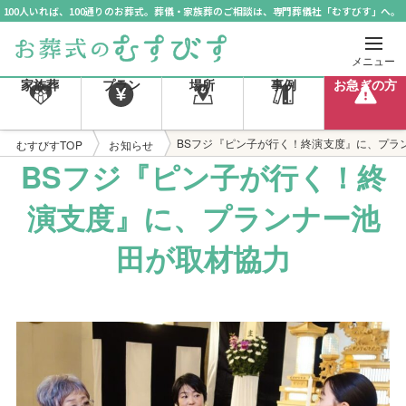
100人いれば、100通りのお葬式。葬儀・家族葬のご相談は、専門葬儀社「むすびす」へ。
メニュー
家族葬
プラン
場所
事例
お急ぎの方
BSフジ『ピン子が行く！終演支度』に、プラ
むすびすTOP
お知らせ
BSフジ『ピン子が行く！終
演支度』に、プランナー池
田が取材協力