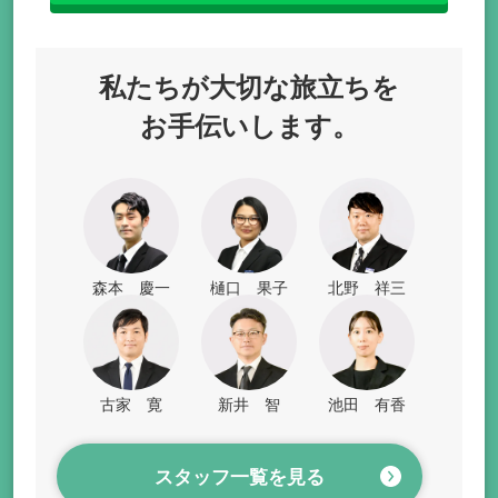
私たちが
大切な旅立ちを
お手伝いします。
森本 慶一
樋口 果子
北野 祥三
古家 寛
新井 智
池田 有香
スタッフ一覧を見る