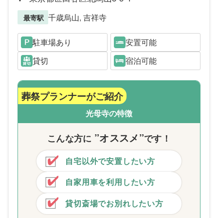
千歳烏山, 吉祥寺
最寄駅
駐車場あり
安置可能
貸切
宿泊可能
葬祭プランナーがご紹介
光母寺の特徴
”オススメ”
こんな方
に
です！
自宅以外で安置したい方
自家用車を利用したい方
貸切斎場でお別れしたい方