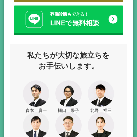
葬儀診断もできる！
LINEで無料相談
私たちが
大切な旅立ちを
お手伝いします。
森本 慶一
樋口 果子
北野 祥三