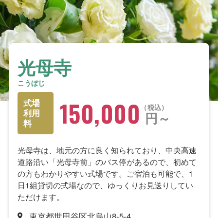
光母寺
こうぼじ
150,000
式場
税込
利用
円～
料
光母寺は、地元の方に良く知られており、中央高速
道路沿い「光母寺前」のバス停があるので、初めて
の方もわかりやすい式場です。ご宿泊も可能で、1
日1組貸切の式場なので、ゆっくりお見送りしてい
ただけます。
東京都世田谷区北烏山8-5-4