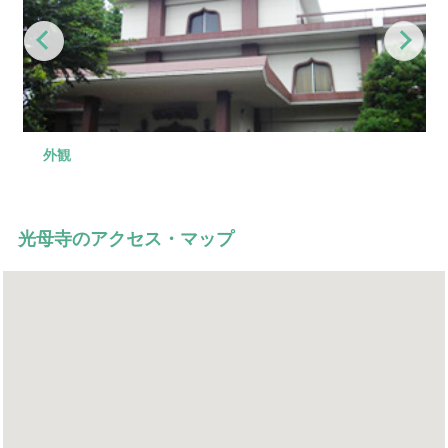
Previous
Nex
外観
控え室
式場前
式場
葬儀実例
お清めや精進落しにご利用いただけます。
貸切タイプの式場となっております。
家族葬から一般葬まで対応しております。
式場で実際に設営した、葬儀の実例です。
光母寺のアクセス・マップ