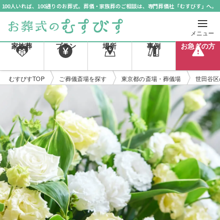
100人いれば、100通りのお葬式。葬儀・家族葬のご相談は、専門葬儀社「むすびす」へ。
メニュー
家族葬
プラン
場所
事例
お急ぎの方
むすびすTOP
ご葬儀斎場を探す
東京都の斎場・葬儀場
世田谷区