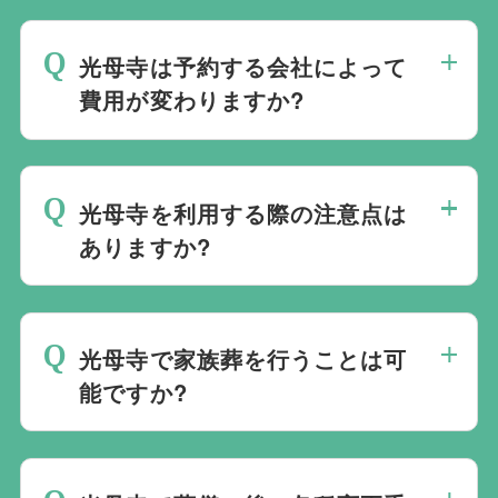
当社は1都3県1220式場と提携しています
です。自社会館を持たないことで無理に自
ので、あらゆるご事情・ご要望に応じてお
社会館を勧めることなく柔軟にご提案がで
光母寺は予約する会社によって
すすめの式場をご紹介させていただきま
きます。
費用が変わりますか?
す。また、式場でご葬儀気を行うのが一般
的ですが、どこで葬儀を行うかは多様化し
光母寺でのご葬儀は葬儀社を通じて予約す
ており必ずしも式場を借りて行う必要はな
る必要がございますが、どこの葬儀会社か
く、近年では自宅でご葬儀を行う自宅葬を
光母寺を利用する際の注意点は
ら予約をしても式場利用料は同じです。
選ばれる方もいます。私たちは自宅でのご
ありますか?
葬儀を含め多くの実績がございますので、
最後の時間をどのように過ごされたいか、
ご希望がありましたら遠慮なくお申し付け
どのようにお送りしたいか、宗教や参加さ
ください。
光母寺で家族葬を行うことは可
れる人数によって選んだ式場が適している
能ですか?
か注意しておくと良いです。当社の相談員
は斎場を熟知しておりますので、ご不安な
家族葬を行うことは可能です。100人100
点がありましたらお気軽にご相談くださ
通りの家族葬をお手伝いしており様々なご