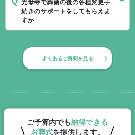
い。
光母寺で葬儀の後の各種変更手
要望にお応えしております。
続きのサポートをしてもらえま
すか
無料で葬儀後のサポートをお手伝いしてお
ります。葬儀で一番大変なのは実は葬儀後
の手続きとお答えになる方が70パーセント
よくあるご質問を見る
以上でして、お客様が日常にお戻りいただ
くまでの期間、回数の制限なく、当社の専
門相談員が無料でサポートいたします。
ご予算内でも
納得できる
お葬式
を提供します。