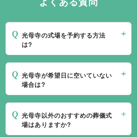
よくある質問
光母寺の式場を予約する方法
は?
斎場は場所のみを提供しており、葬儀の運
営は行っておりません。そのため、
式場の
光母寺が希望日に空いていない
ご予約は葬儀社を通じたお手続きが必要で
場合は?
す。
万が一の際は、当社むすびすにご連絡
ください。式場のご予約はもちろん、ご搬
ご葬儀の希望日が空いていない際は、ご事
送・ご安置・ご葬儀・葬儀後の各種手続き
情に合わせて代替案をご提示させていただ
まで、すべて一貫してお手伝いいたしま
光母寺以外のおすすめの葬儀式
います。また、1都3県1220式場と提携し
す。
場はありますか?
ておりますので、葬儀を検討している地域
周辺の式場を無料でご案内することも可能