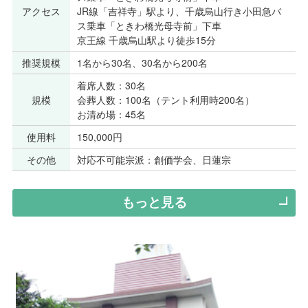
アクセス
JR線「吉祥寺」駅より、千歳烏山行き小田急バ
ス乗車「ときわ橋光母寺前」下車
京王線 千歳烏山駅より徒歩15分
推奨規模
1名から30名、30名から200名
着席人数：30名
規模
会葬人数：100名（テント利用時200名）
お清め場：45名
使用料
150,000円
その他
対応不可能宗派：創価学会、日蓮宗
もっと見る