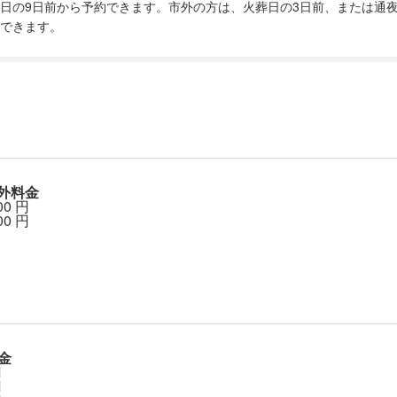
日の9日前から予約できます。市外の方は、火葬日の3日前、または通夜
できます。
外料金
00
円
00
円
金
円
円