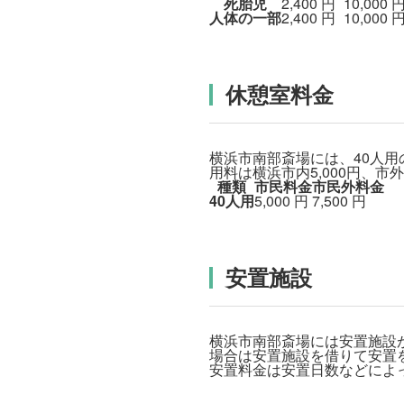
死胎児
2,400
円
10,000
人体の一部
2,400
円
10,000
休憩室料金
横浜市南部斎場には、40人用
用料は横浜市内5,000円、市外
種類
市民料金
市民外料金
40人用
5,000
円
7,500
円
安置施設
横浜市南部斎場には安置施設
場合は安置施設を借りて安置
安置料金は安置日数などによ