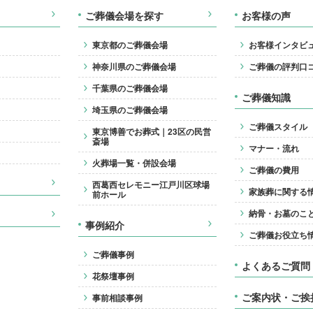
ご葬儀会場を探す
お客様の声
東京都のご葬儀会場
お客様インタビ
神奈川県のご葬儀会場
ご葬儀の評判口
千葉県のご葬儀会場
ご葬儀知識
埼玉県のご葬儀会場
ご葬儀スタイル
東京博善でお葬式｜23区の民営
斎場
マナー・流れ
火葬場一覧・併設会場
ご葬儀の費用
西葛西セレモニー江戸川区球場
家族葬に関する
前ホール
納骨・お墓のこ
事例紹介
ご葬儀お役立ち
ご葬儀事例
よくあるご質問
花祭壇事例
ご案内状・ご挨
事前相談事例