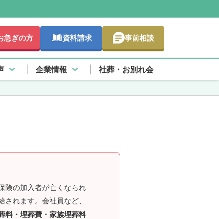
お急ぎの方
資料請求
事前相談
さらに詳しく
情報
声
企業情報
社葬・お別れ会
保険の加入者が亡くなられ
給されます。会社員など、
葬料・埋葬費・家族埋葬料