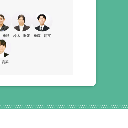
 季映
鈴木 咲姫
重藤 龍実
 貴菜