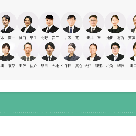
森本 慶一
樋口 果子
北野 祥三
古家 寛
新井 智
池田 有香
斎藤
堀川 瀬菜
田代 佑介
早田 大地
久保田 真心
大沼 理那
松嵜 靖長
川口