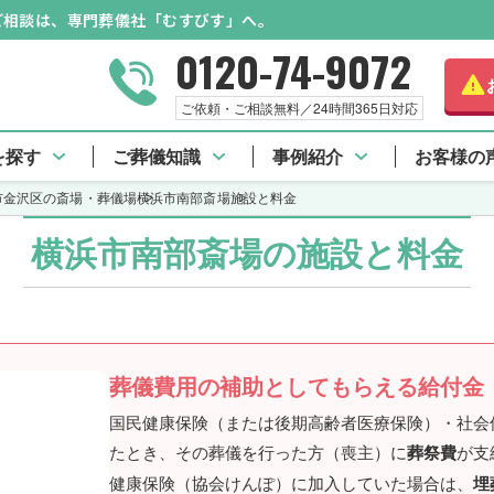
のご相談は、専門葬儀社「むすびす」へ。
0120-74-9072
ご依頼・ご相談無料／24時間365日対応
場 TOP
口コミ一覧
施設と料金
アクセス
を探す
ご葬儀知識
事例紹介
お客様の
市金沢区の斎場・葬儀場
横浜市南部斎場
施設と料金
横浜市南部斎場の施設と料金
葬儀費用の補助としてもらえる給付金
国民健康保険（または後期高齢者医療保険）・社会
たとき、その葬儀を行った方（喪主）に
葬祭費
が支
健康保険（協会けんぽ）に加入していた場合は、
埋