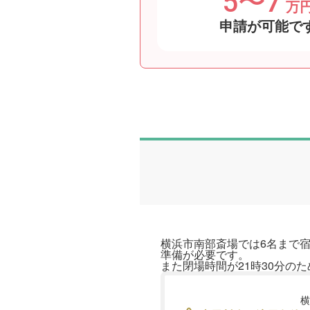
5〜7
万
申請が可能で
横浜市南部斎場では6名まで
準備が必要です。
また閉場時間が21時30分の
横