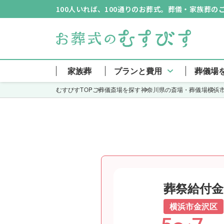
100人いれば、100通りのお葬式。葬儀・家族葬
横浜市南部斎
家族葬
プランと費用
葬儀場
むすびすTOP
ご葬儀斎場を探す
神奈川県の斎場・葬儀場
横浜
葬祭給付金
横浜市金沢区