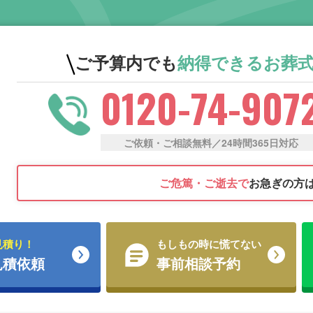
ご予算内でも
納得できる
お葬
0120-74-907
ご依頼・ご相談無料／24時間365日対応
ご危篤・ご逝去で
お急ぎの方
見積り！
もしもの時に慌てない
見積依頼
事前相談予約