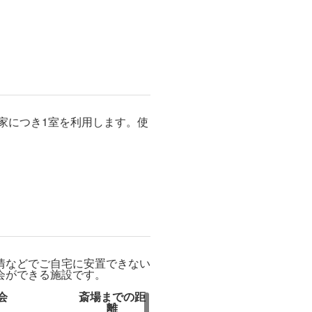
家につき1室を利用します。使
情などでご自宅に安置できない
会ができる施設です。
会
斎場までの距
離