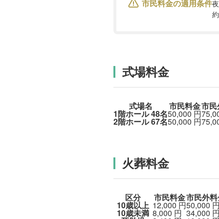
市民料金の適用条件
夜
約
式場料金
式場名
市民料金
市民
1階ホール
48名
50,000
円
75,0
2階ホール
67名
50,000
円
75,0
火葬料金
区分
市民料金
市民外料
10歳以上
12,000
円
50,000
10歳未満
8,000
円
34,000