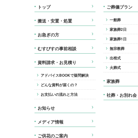
トップ
ご葬儀プラン
一般葬
搬送・安置・処置
家族葬2日
お急ぎの方
家族葬1日
むすびすの事前相談
無宗教葬
出棺式
資料請求・お見積り
火葬式
アドバイスBOOKで疑問解決
家族葬
どんな資料が届くの？
お支払いの流れと方法
社葬・お別れ会
お知らせ
メディア情報
ご供花のご案内