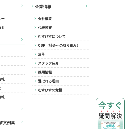
企業情報
ュー
会社概要
コミ
代表挨拶
むすびすについて
CSR（社会への取り組み）
沿革
スタッフ紹介
採用情報
情報
選ばれる理由
と
むすびすの覚悟
情報
今すぐ
疑
問
解
決
拶文例集