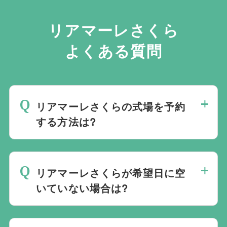
リアマーレさくら
よくある質問
リアマーレさくらの式場を予約
する方法は?
斎場は場所のみを提供しており、葬儀の運
営は行っておりません。そのため、
式場の
リアマーレさくらが希望日に空
ご予約は葬儀社を通じたお手続きが必要で
いていない場合は?
す。
万が一の際は、当社むすびすにご連絡
ください。式場のご予約はもちろん、ご搬
ご葬儀の希望日が空いていない際は、ご事
送・ご安置・ご葬儀・葬儀後の各種手続き