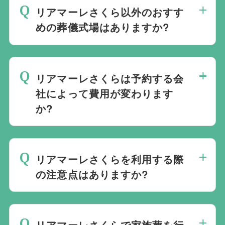
情に合わせて代替案をご提示させていただ
まで、すべて一貫してお手伝いいたしま
リアマーレさくら以外のおすす
います。また、1都3県1220式場と提携し
す。
めの葬儀式場はありますか?
ておりますので、葬儀を検討している地域
周辺の式場を無料でご案内することも可能
当社は1都3県1220式場と提携しています
です。自社会館を持たないことで無理に自
ので、あらゆるご事情・ご要望に応じてお
社会館を勧めることなく柔軟にご提案がで
リアマーレさくらは予約する会
すすめの式場をご紹介させていただきま
きます。
社によって費用が変わります
す。また、式場でご葬儀気を行うのが一般
か?
的ですが、どこで葬儀を行うかは多様化し
ており必ずしも式場を借りて行う必要はな
リアマーレさくらでのご葬儀は葬儀社を通
く、近年では自宅でご葬儀を行う自宅葬を
じて予約する必要がございますが、どこの
選ばれる方もいます。私たちは自宅でのご
リアマーレさくらを利用する際
葬儀会社から予約をしても式場利用料は同
葬儀を含め多くの実績がございますので、
の注意点はありますか?
じです。
ご希望がありましたら遠慮なくお申し付け
最後の時間をどのように過ごされたいか、
ください。
どのようにお送りしたいか、宗教や参加さ
リアマーレさくらで家族葬を行