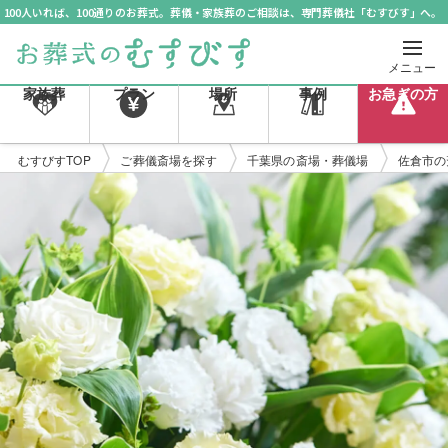
100人いれば、100通りのお葬式。葬儀・家族葬のご相談は、専門葬儀社「むすびす」へ。
メニュー
家族葬
プラン
場所
事例
お急ぎの方
むすびすTOP
ご葬儀斎場を探す
千葉県の斎場・葬儀場
佐倉市の