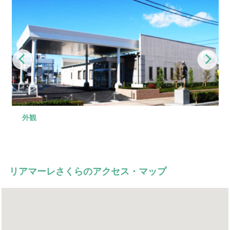
Previous
Nex
外観
式場
ロビー
控え室（洋室）
控え室（和室）
60席までご用意できる式場です。
広々としたスペースがあり、受付で参列者をお待たせす
通夜のお清め所としてご利用いただけます。
ご家族、宗教者様の控室としてご利用いただけます。
ることはありません。
リアマーレさくらのアクセス・マップ