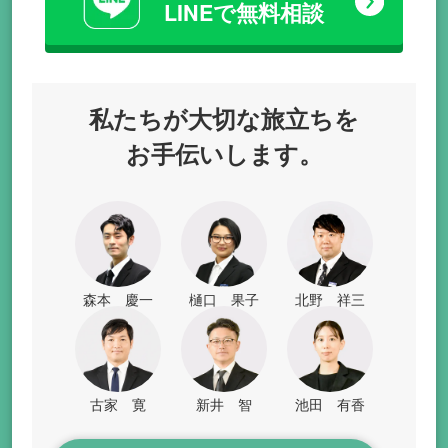
LINEで無料相談
私たちが
大切な旅立ちを
お手伝いします。
森本 慶一
樋口 果子
北野 祥三
古家 寛
新井 智
池田 有香