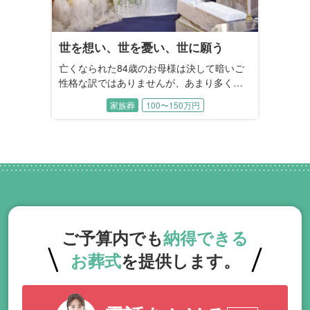
世を想い、世を憂い、世に願う
亡くなられた84歳のお母様は決して暗いご
性格な訳ではありませんが、あまり多くを
語らず、同居しているご長女様との日常会
家族葬
100〜150万円
話は少なかったそうです。 しかし、晩年始
めたご趣味である絵画の作品には、お母様
の世の中や社会に対する想い、それらの
「愛」が「声にならない声」 として、雄弁
に語られておりました。
ご予算内でも
納得できる
お葬式
を提供します。