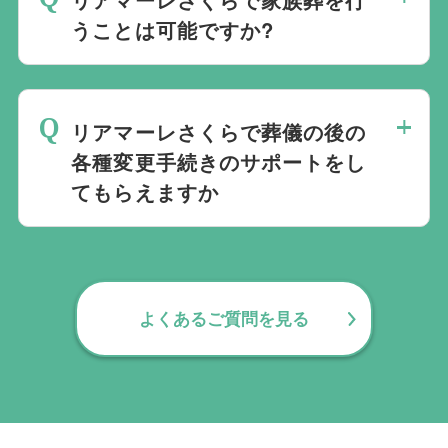
れる人数によって選んだ式場が適している
うことは可能ですか?
か注意しておくと良いです。当社の相談員
は斎場を熟知しておりますので、ご不安な
家族葬を行うことは可能です。100人100
点がありましたらお気軽にご相談くださ
通りの家族葬をお手伝いしており様々なご
い。
リアマーレさくらで葬儀の後の
要望にお応えしております。
各種変更手続きのサポートをし
てもらえますか
無料で葬儀後のサポートをお手伝いしてお
ります。葬儀で一番大変なのは実は葬儀後
の手続きとお答えになる方が70パーセント
よくあるご質問を見る
以上でして、お客様が日常にお戻りいただ
くまでの期間、回数の制限なく、当社の専
門相談員が無料でサポートいたします。