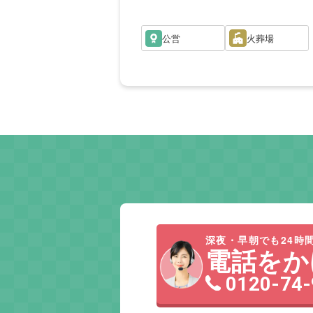
公営
火葬場
深夜・早朝でも24時間
電話をか
0120-74