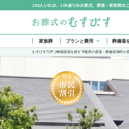
100人いれば、100通りのお葬式。葬儀・家族葬
家族葬
プランと費用
葬儀場
むすびすTOP
ご葬儀斎場を探す
千葉県の斎場・葬儀場
旭市の