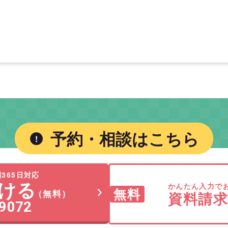
予約・相談はこちら
365日対応
ける
かんたん入力で
無料
（無料）
資料請
-9072