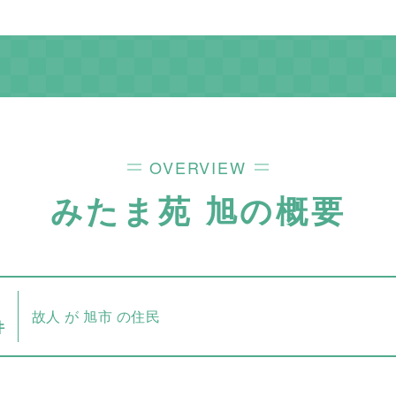
OVERVIEW
みたま苑 旭
の概要
故人 が 旭市 の住民
件