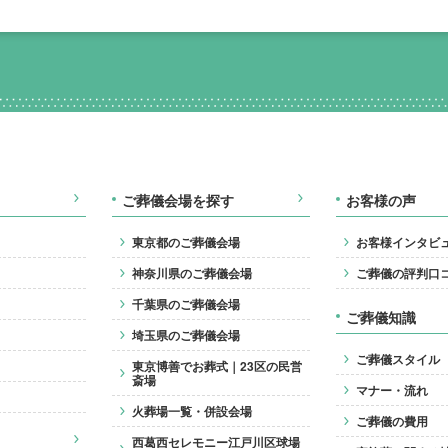
ご葬儀会場を探す
お客様の声
東京都のご葬儀会場
お客様インタビ
神奈川県のご葬儀会場
ご葬儀の評判口
千葉県のご葬儀会場
ご葬儀知識
埼玉県のご葬儀会場
ご葬儀スタイル
東京博善でお葬式｜23区の民営
斎場
マナー・流れ
火葬場一覧・併設会場
ご葬儀の費用
西葛西セレモニー江戸川区球場