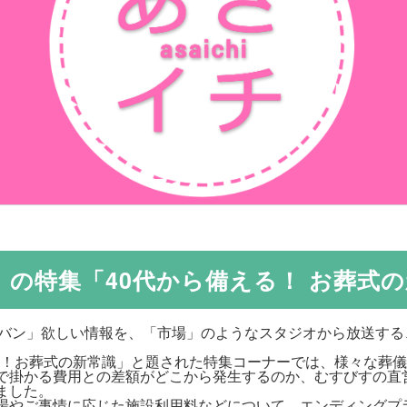
」の特集「40代から備える！ お葬式
チバン」欲しい情報を、「市場」のようなスタジオから放送す
える！お葬式の新常識」と題された特集コーナーでは、様々な葬
で掛かる費用との差額がどこから発生するのか、むすびすの直
ました。
場やご事情に応じた施設利用料などについて、エンディングプ