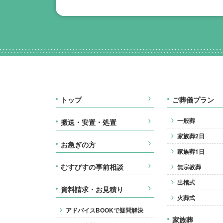
トップ
ご葬儀プラン
一般葬
搬送・安置・処置
家族葬2日
お急ぎの方
家族葬1日
むすびすの事前相談
無宗教葬
出棺式
資料請求・お見積り
火葬式
アドバイスBOOKで疑問解決
家族葬