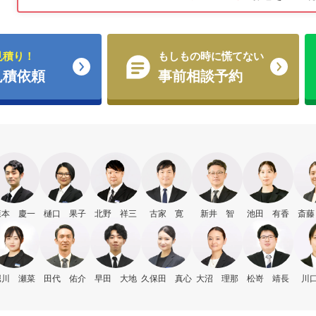
見積り！
もしもの時に慌てない
見積依頼
事前相談予約
森本 慶一
樋口 果子
北野 祥三
古家 寛
新井 智
池田 有香
斎藤
堀川 瀬菜
田代 佑介
早田 大地
久保田 真心
大沼 理那
松嵜 靖長
川口