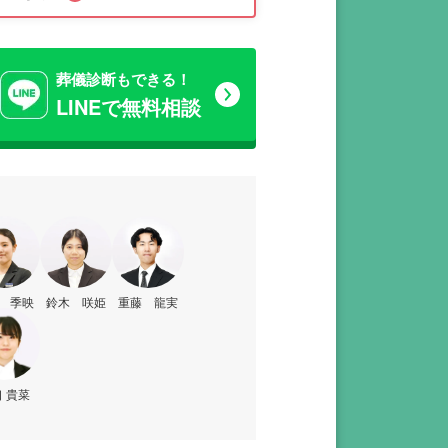
葬儀診断もできる！
LINEで無料相談
 季映
鈴木 咲姫
重藤 龍実
 貴菜