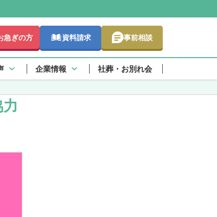
お急ぎの方
資料請求
事前相談
声
企業情報
社葬・お別れ会
協力