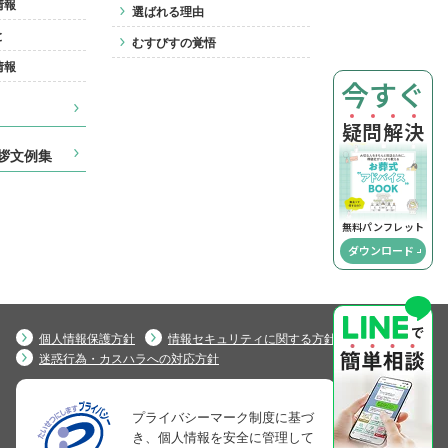
情報
選ばれる理由
と
むすびすの覚悟
情報
今すぐ
疑
問
解
決
拶文例集
無料パンフレット
ダウンロード
個人情報保護方針
情報セキュリティに関する方針
迷惑行為・カスハラへの対応方針
プライバシーマーク制度に基づ
き、個人情報を安全に管理して