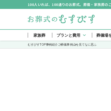
100人いれば、100通りのお葬式。葬儀・家族葬
家族葬
プランと費用
葬儀場
むすびすTOP
事例紹介
ご葬儀事例
山を見てなに思ふ