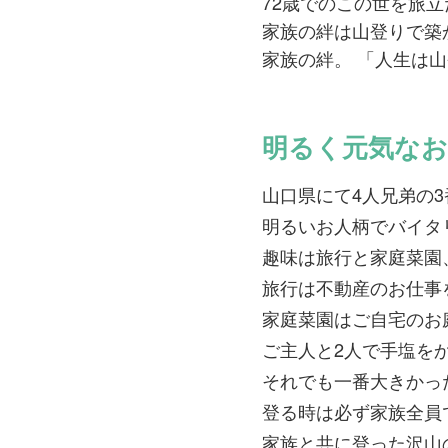
72歳でのこの世を旅
家族の絆は山登りで築
家族の絆。 「人生は
明るく元気な
山口県にて4人兄弟の
明るいお人柄でバイタ
趣味は旅行と家庭菜園
旅行は不動産のお仕事
家庭菜園はご自宅のお
ご主人と2人で手塩を
それでも一番大きかっ
登る時は必ず家族全員
家族と共に登った沢山