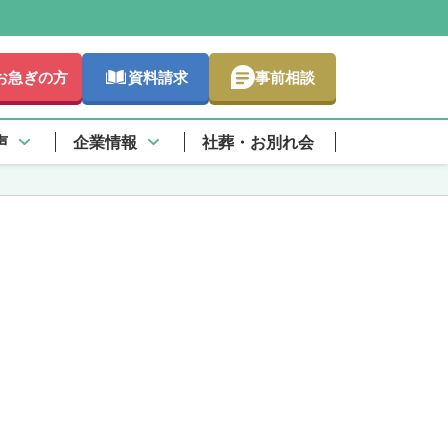
お急ぎの方
資料請求
事前相談
声
企業情報
社葬・お別れ会