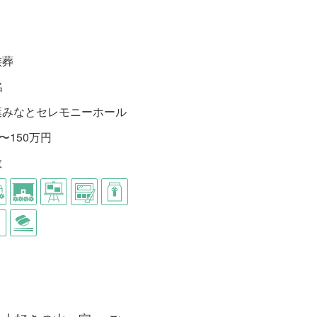
族葬
名
葉みなとセレモニーホール
0〜150万円
教