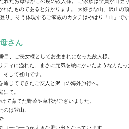
立たれたお母様がこの度の故人様。 ご家族は全員が山登り
かれたものであると分かります。 大好きな山、沢山の
山登り」そう体現するご家族のカタチはやはり「山」で
お母さん
3番目、ご長女様としてお生まれになった故人様。
リティに溢れた、まさに元気を絵にかいたような方だっ
、そして登山です。
を通じてできたご友人と沢山の海外旅行へ。
庭にて。
かけて育てた野菜や草花がございました。
たのは登山。
で。
の山一つ一つが大きな思い出となっています。