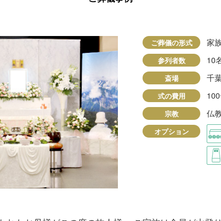
家
ご葬儀の形式
10
参列者数
千
斎場
10
式の費用
仏
宗教
オプション