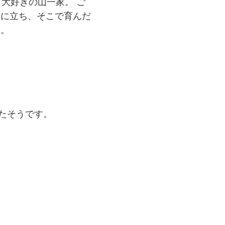
大好きの山一家。 ご
頂に立ち、そこで育んだ
す。
たそうです。