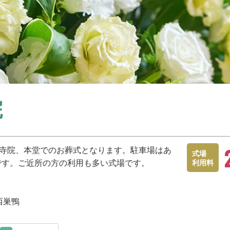
院
の寺院、本堂でのお葬式となります。駐車場はあ
式場
です。ご近所の方の利用も多い式場です。
利用料
西巣鴨