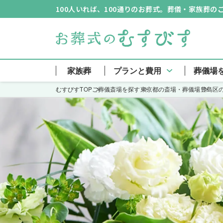
100人いれば、100通りのお葬式。葬儀・家族葬
家族葬
プランと費用
葬儀場
むすびすTOP
ご葬儀斎場を探す
東京都の斎場・葬儀場
豊島区