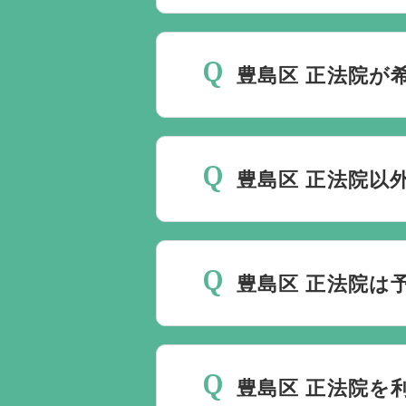
斎場は場所のみを提供して
要です。
万が一の際は、当
豊島区 正法院が
種手続きまで、すべて一貫
ご葬儀の希望日が空いてい
しておりますので、葬儀を
豊島区 正法院以
理に自社会館を勧めること
当社は1都3県1220式
す。また、式場でご葬儀気
豊島区 正法院は
はなく、近年では自宅でご
すので、ご希望がありまし
豊島区 正法院でのご葬儀
じです。
豊島区 正法院を