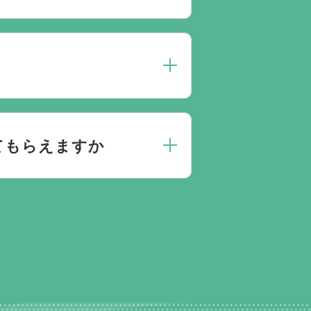
人数によって選んだ式場が適して
点がありましたらお気軽にご相談
にお応えしております。
てもらえますか
きとお答えになる方が70パーセ
門相談員が無料でサポートいたし