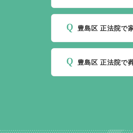
最後の時間をどのように過
いるか注意しておくと良い
豊島区 正法院で
ください。
家族葬を行うことは可能で
豊島区 正法院で
無料で葬儀後のサポートを
ント以上でして、お客様が
ます。