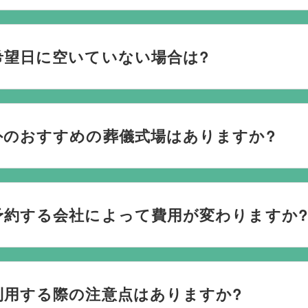
おり、葬儀の運営は行っておりません。そのため、
式場のご予
社むすびすにご連絡ください。式場のご予約はもちろん、ご搬
希望日に空いていない場合は?
してお手伝いいたします。
ない際は、ご事情に合わせて代替案をご提示させていただいます。
検討している地域周辺の式場を無料でご案内することも可能で
外のおすすめの葬儀式場はありますか?
なく柔軟にご提案ができます。
場と提携していますので、あらゆるご事情・ご要望に応じておすす
を行うのが一般的ですが、どこで葬儀を行うかは多様化してお
予約する会社によって費用が変わりますか?
葬儀を行う自宅葬を選ばれる方もいます。私たちは自宅でのご
たら遠慮なくお申し付けください。
は葬儀社を通じて予約する必要がございますが、どこの葬儀会
利用する際の注意点はありますか?