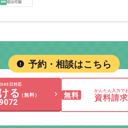
宿泊可能
予約・相談はこちら
365日対応
ける
かんたん入力で
無料
（無料）
資料請
-9072