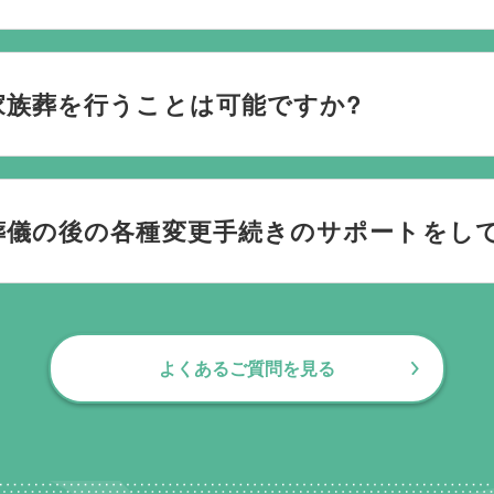
ごされたいか、どのようにお送りしたいか、宗教や参加される
です。当社の相談員は斎場を熟知しておりますので、ご不安な
家族葬を行うことは可能ですか?
す。100人100通りの家族葬をお手伝いしており様々なご要望
葬儀の後の各種変更手続きのサポートをし
お手伝いしております。葬儀で一番大変なのは実は葬儀後の手続
日常にお戻りいただくまでの期間、回数の制限なく、当社の専
よくあるご質問を見る