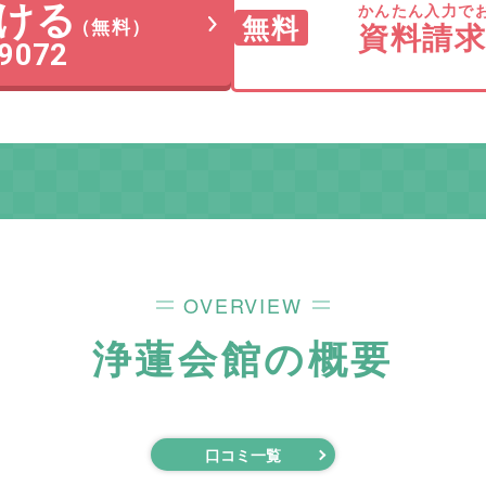
ける
かんたん入力で
無料
（無料）
資料請
-9072
OVERVIEW
浄蓮会館
の概要
口コミ一覧