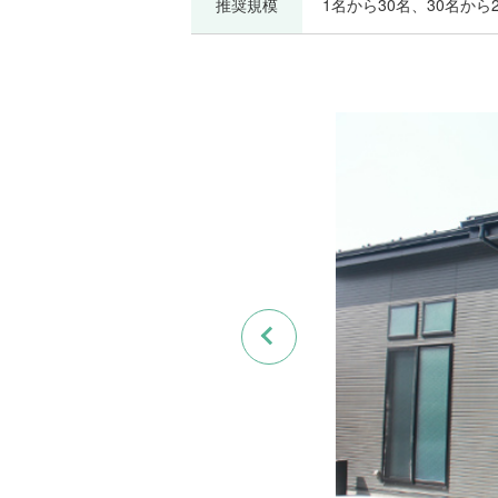
推奨規模
1名から30名、30名から2
Previous