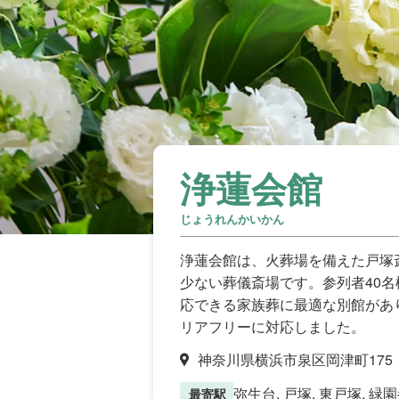
浄蓮会館
じょうれんかいかん
浄蓮会館は、火葬場を備えた戸塚
少ない葬儀斎場です。参列者40名
応できる家族葬に最適な別館があり
リアフリーに対応しました。
神奈川県横浜市泉区岡津町175
弥生台, 戸塚, 東戸塚, 緑
最寄駅