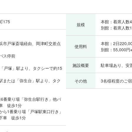
175
本館：着席人数4
規模
別館：着席人数1
浜市戸塚斎場経由、岡津町交差点
本館：2日220,0
使用料
別館：55,000
バス停前
施設概要
駐車場あり、安
は「戸塚」駅より、タクシーで約15
駅または「弥生台」駅より、タク
その他
3名様程度のご
口6番乗り場「弥生台駅行き」他バ
車 徒歩1分
から1番乗り場「戸塚駅東口行き」
下車 徒歩1分