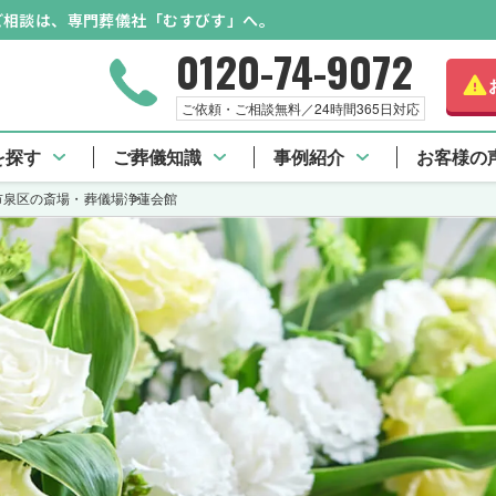
のご相談は、専門葬儀社「むすびす」へ。
0120-74-9072
さらに詳しく
ご依頼・ご相談無料／24時間365日対応
浄蓮会館 TOP
口コミ一覧
を探す
ご葬儀知識
事例紹介
お客様の
市泉区の斎場・葬儀場
浄蓮会館