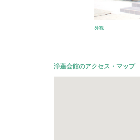
外観
式場
会食場
待合室
別館
家族葬から一
10名様までの
お清めや精
準備が整う
浄蓮会館のアクセス・マップ