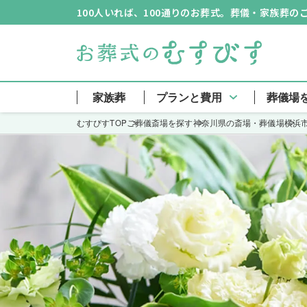
100人いれば、100通りのお葬式。葬儀・家族葬
家族葬
プランと費用
葬儀場
むすびすTOP
ご葬儀斎場を探す
神奈川県の斎場・葬儀場
横浜