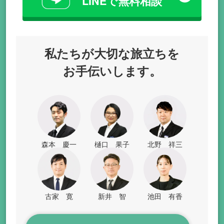
LINEで無料相談
私たちが
大切な旅立ちを
お手伝いします。
森本 慶一
樋口 果子
北野 祥三
古家 寛
新井 智
池田 有香