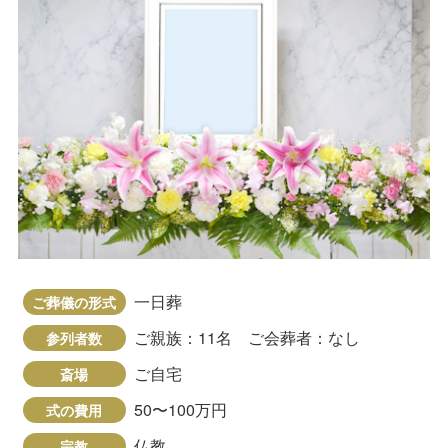
一日葬
ご葬儀の形式
ご親族：11名 ご会葬者：なし
参列者数
ご自宅
斎場
50〜100万円
式の費用
仏教
宗教