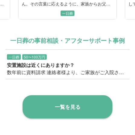
さ
していた、看板職人のお父さん。最後は家族の
お
手で描く、世界に一つだけの恩返しの時間。
し
一日葬
一日葬の事前相談・アフターサポート事例
一日葬
50〜100万円
安置施設は近くにありますか？
数年前に資料請求 連絡者様より、ご家族がご入院されたとのことで、そろそろ考えておこうと思われての久し振りのお問い合わせ。 以前お送りした見積書を失くしてしまったとのことでした。 まずご質問に上がったのは、三郷市内で安置施設があるか？ということ。 現在、三郷市内にはご安置可能な施設の空きがないので、隣の流山市になる可能性が高いことをご案内。 また入院された病院を起点で考えると、もう一つの候補としては足立区が候補として挙がることをご案内。 連絡者のお住まいから足立区は遠いいう印象だったため、まずは流山市に安置し、最寄りの三郷市斎場の霊安室へ後日移動することも出来る旨をご案内し、ご安心いただきました。 上記安置場所の距離や安置料などの費用面も少し気になされており、お見積りを事前に再度ご送付の上、 改めてご説明や万が一の流れ等もご説明し、この機会にクリアにしていきましょうとお伝えし、事前相談のご予約をいただきました。
一覧を見る