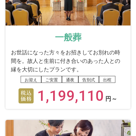
一般葬
お世話になった方々をお招きしてお別れの時
間を。故人と生前に付き合いのあった人との
縁を大切にしたプランです。
お迎え
ご安置
通夜
告別式
出棺
1,199,110
円～