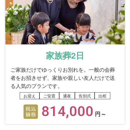
家族葬2日
ご家族だけでゆっくりお別れを。一般の会葬
者をお招きせず、家族や親しい友人だけで送
る人気のプランです。
お迎え
ご安置
通夜
告別式
出棺
814,000
円～