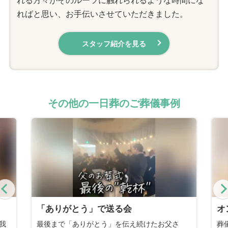
ればと思い、お手伝いさせていただきました。
スタッフ紹介を見る
その他の一日葬のご葬儀事例
Previous
オンリーワン
母
葬儀に参列した経験から「人と同じは嫌」と話
記