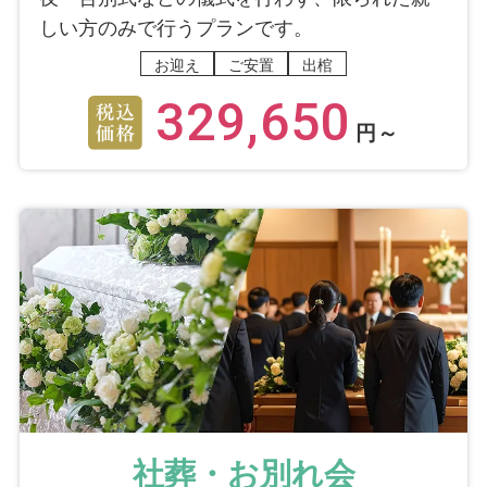
しい方のみで行うプランです。
お迎え
ご安置
出棺
329,650
円～
社葬・お別れ会