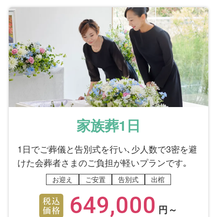
家族葬1日
1日でご葬儀と告別式を行い､少人数で3密を避
けた会葬者さまのご負担が軽いプランです｡
お迎え
ご安置
告別式
出棺
649,000
円～