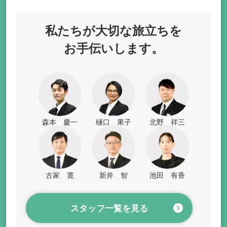
私たちが
大切な旅立ちを
お手伝いします。
森本 慶一
樋口 果子
北野 祥三
古家 寛
新井 智
池田 有香
スタッフ一覧を見る