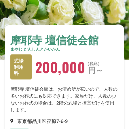
摩耶寺 壇信徒会館
まやじ だんしんとかいかん
200,000
式場
税込
利用
円～
料
摩耶寺 壇信徒会館は、お清め所が広いので、人数の
多いお葬式にも対応できます。家族だけ、人数の少
ないお葬式の場合は、2階の式場と控室だけを使用
します。
東京都品川区荏原7-6-9