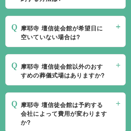
斎場は場所のみを提供しており、葬儀の運
営は行っておりません。そのため、
式場の
摩耶寺 壇信徒会館が希望日に
ご予約は葬儀社を通じたお手続きが必要で
空いていない場合は?
す。
万が一の際は、当社むすびすにご連絡
ください。式場のご予約はもちろん、ご搬
ご葬儀の希望日が空いていない際は、ご事
送・ご安置・ご葬儀・葬儀後の各種手続き
情に合わせて代替案をご提示させていただ
まで、すべて一貫してお手伝いいたしま
摩耶寺 壇信徒会館以外のおす
います。また、1都3県1220式場と提携し
す。
すめの葬儀式場はありますか?
ておりますので、葬儀を検討している地域
周辺の式場を無料でご案内することも可能
当社は1都3県1220式場と提携しています
です。自社会館を持たないことで無理に自
ので、あらゆるご事情・ご要望に応じてお
社会館を勧めることなく柔軟にご提案がで
摩耶寺 壇信徒会館は予約する
すすめの式場をご紹介させていただきま
きます。
会社によって費用が変わります
す。また、式場でご葬儀気を行うのが一般
か?
的ですが、どこで葬儀を行うかは多様化し