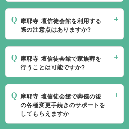
ており必ずしも式場を借りて行う必要はな
摩耶寺 壇信徒会館でのご葬儀は葬儀社を
く、近年では自宅でご葬儀を行う自宅葬を
通じて予約する必要がございますが、どこ
選ばれる方もいます。私たちは自宅でのご
摩耶寺 壇信徒会館を利用する
の葬儀会社から予約をしても式場利用料は
葬儀を含め多くの実績がございますので、
際の注意点はありますか?
同じです。
ご希望がありましたら遠慮なくお申し付け
最後の時間をどのように過ごされたいか、
ください。
どのようにお送りしたいか、宗教や参加さ
摩耶寺 壇信徒会館で家族葬を
れる人数によって選んだ式場が適している
行うことは可能ですか?
か注意しておくと良いです。当社の相談員
は斎場を熟知しておりますので、ご不安な
家族葬を行うことは可能です。100人100
点がありましたらお気軽にご相談くださ
通りの家族葬をお手伝いしており様々なご
い。
摩耶寺 壇信徒会館で葬儀の後
要望にお応えしております。
の各種変更手続きのサポートを
してもらえますか
無料で葬儀後のサポートをお手伝いしてお