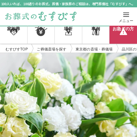
100人いれば、100通りのお葬式。葬儀・家族葬のご相談は、専門葬儀社「むすびす」へ。
メニュー
家族葬
プラン
場所
事例
お急ぎの方
むすびすTOP
ご葬儀斎場を探す
東京都の斎場・葬儀場
品川区の