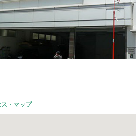
な広さで、40名様までご着席いただけます。
でご利用いただけます。広々とした開放感のある空間でゆっくりお過
スペースがあり、参列者をスムーズにご案内できます。
食事をしながら、故人様とお別れの時間をお過ごしいただくことも
セス・マップ