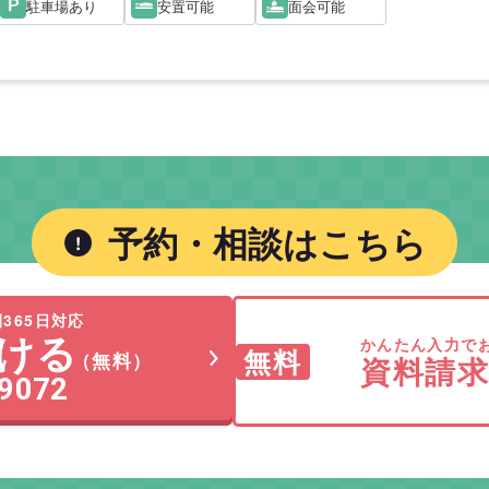
駐車場あり
安置可能
面会可能
予約・相談はこちら
365日対応
ける
かんたん入力で
無料
（無料）
資料請
-9072