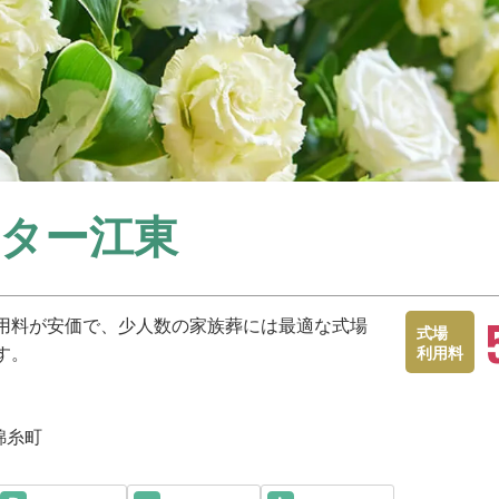
ター江東
用料が安価で、少人数の家族葬には最適な式場
式場
す。
利用料
 錦糸町