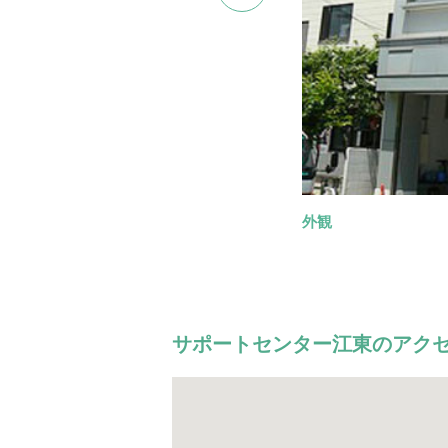
外観
式場
控室
ロビー
葬儀事例
家族葬に最適
約24名様ま
広々とした
式場でお
サポートセンター江東のアク