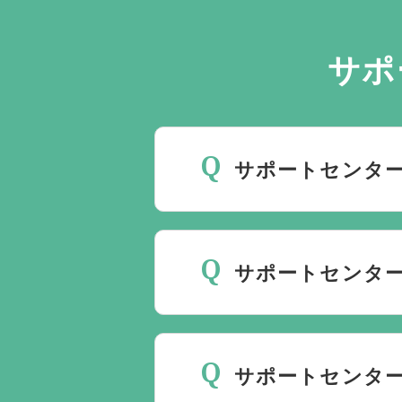
サポ
サポートセンター
斎場は場所のみを提供して
要です。
万が一の際は、当
サポートセンター
種手続きまで、すべて一貫
ご葬儀の希望日が空いてい
しておりますので、葬儀を
サポートセンタ
理に自社会館を勧めること