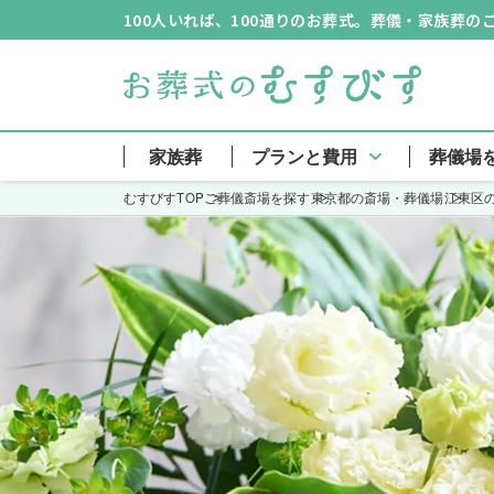
100人いれば、100通りのお葬式。葬儀・家族葬
家族葬
プランと費用
葬儀場
むすびすTOP
ご葬儀斎場を探す
東京都の斎場・葬儀場
江東区