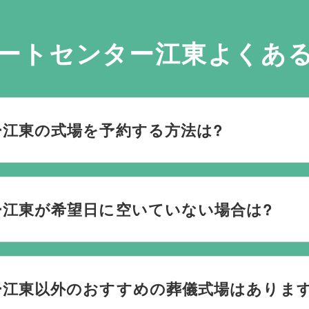
ートセンター江東よくあ
江東の式場を予約する方法は?
おり、葬儀の運営は行っておりません。そのため、
式場のご予
社むすびすにご連絡ください。式場のご予約はもちろん、ご搬
江東が希望日に空いていない場合は?
してお手伝いいたします。
ない際は、ご事情に合わせて代替案をご提示させていただいます。
検討している地域周辺の式場を無料でご案内することも可能で
ー江東以外のおすすめの葬儀式場はあります
なく柔軟にご提案ができます。