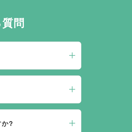
る質問
約は葬儀社を通じたお手続きが必
送・ご安置・ご葬儀・葬儀後の各
また、1都3県1220式場と提携
す。自社会館を持たないことで無
か?