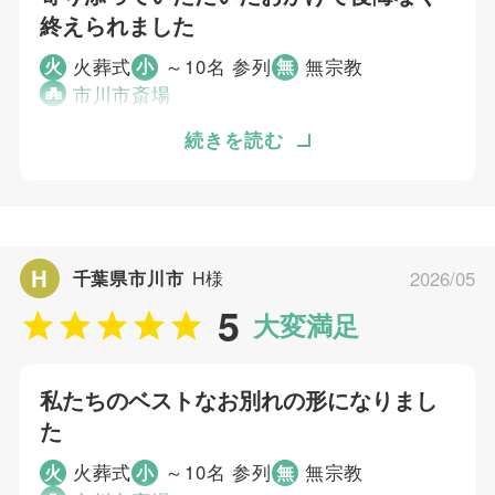
終えられました
火葬式
～10名 参列
無宗教
火
小
無
市川市斎場
病状は悪いものの安定期もあり、考えるタイミ
続きを読む
ングに悩んでいました。市川斎場を検索してい
て知りました。いろいろ調べましたが、こちら
に問い合わせをしました。こちらのタイミング
に寄り添っていただいた点が決め手となりまし
H
千葉県市川市
H様
2026/05
た。後悔なく終えられたのは温かなサポートの
5
おかげだと思います。
大変満足
個別評価
私たちのベストなお別れの形になりまし
5
た
お問い合わせ対応
5
事前相談
火葬式
～10名 参列
無宗教
火
小
無