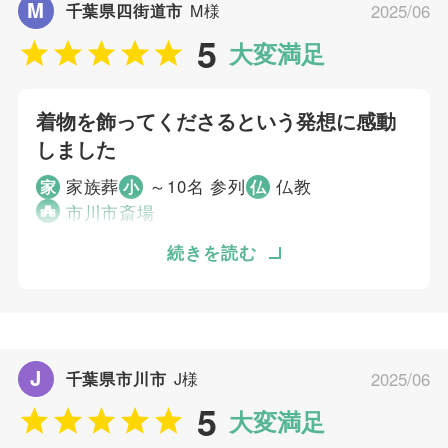
5
M
ご葬儀当日の対応
千葉県四街道市
M様
2025/06
した。 家族葬や一日葬をする場合はスクリー
5
ンがコスパ良くて良かったですが、式場に払っ
大変満足
ご葬儀担当者
た金額は別にして合計で116万円かかったの
で、もう少し安く収まれば良いかなと思いまし
むすびすの葬祭プランナー
着物を飾ってくださるという発想に感動
た。
しました
個別評価
家族葬
～10名 参列
仏教
家
小
仏
市川市斎場
5
お問い合わせ対応
5
話しを丁寧に聞いてくださり、サポートが素晴
続きを読む
事前相談
5
らしかったです。 母の意向がすべて叶い、着
お迎え対応
物を飾ってくれるという発想に感動しました。
5
打ち合わせの対応
こちらの意向に沿った、寄り添った対応を自然
5
ご葬儀当日の対応
体でしてくれたので、心温まる葬儀になりまし
J
千葉県市川市
J様
2025/06
た。ありがとうございました。
ご葬儀担当者
5
大変満足
個別評価