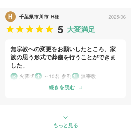
にも対応していただきました。 他社よりも細
やかな気遣いが感じられました。香典を入れる
H
千葉県市川市
H様
2025/06
バッグや遺影を入れる手提げが用意されていた
5
のは助かりました。
大変満足
個別評価
無宗教への変更をお願いしたところ、家
5
族の思う形式で葬儀を行うことができま
お問い合わせ対応
5
した。
事前相談
5
お迎え対応
火葬式
～10名 参列
無宗教
火
小
無
5
市川市斎場
打ち合わせの対応
続きを読む
5
ご葬儀当日の対応
NHKで特集を見て、利用者にとって良い葬儀
の形式だと感じたため、むすびすさんに依頼し
ご葬儀担当者
ました。 無宗教への変更をお願いしたとこ
ろ、家族の思う形式で葬儀を行うことができま
もっと見る
した。
高野 孝徳