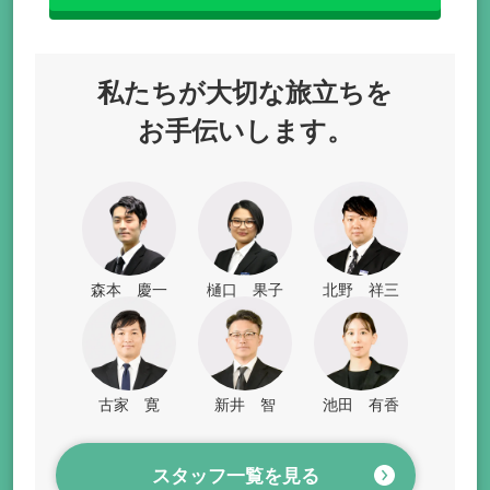
私たちが
大切な旅立ちを
お手伝いします。
森本 慶一
樋口 果子
北野 祥三
古家 寛
新井 智
池田 有香
スタッフ一覧を見る