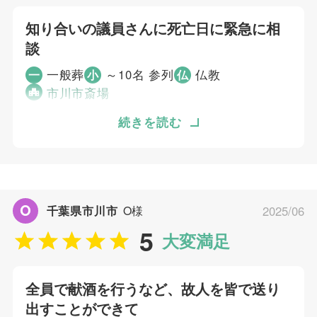
大淵 駿介
5
知り合いの議員さんに死亡日に緊急に相
お問い合わせ対応
5
談
事前相談
5
お迎え対応
一般葬
～10名 参列
仏教
一
小
仏
5
市川市斎場
打ち合わせの対応
5
ご葬儀当日の対応
市川市の知り合いの議員さんに死亡日に緊急に
続きを読む
相談したところ、むすびすを紹介され、むすび
ご葬儀担当者
すが受けていただいたので即断しました。
大淵 駿介
個別評価
O
千葉県市川市
O様
2025/06
5
5
お問い合わせ対応
大変満足
5
事前相談
5
お迎え対応
全員で献酒を行うなど、故人を皆で送り
5
打ち合わせの対応
出すことができて