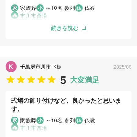
5
ご葬儀当日の対応
家族葬
～10名 参列
仏教
家
小
仏
市川市斎場
ご葬儀担当者
市川市斎場で検索したところ、すぐにむすびす
続きを読む
さんがヒットしました。役所関連との連携がス
大淵 駿介
ムーズなこと、そして打ち合わせ後の見積もり
が明確で信用できると感じました。 全員で献
酒を行うなど、故人を皆で送り出すことができ
K
千葉県市川市
K様
2025/06
てとても良かったです。 すべて安心してお任
5
せできたので、満足しています。
大変満足
個別評価
式場の飾り付けなど、良かったと思いま
5
す。
お問い合わせ対応
5
事前相談
家族葬
～10名 参列
仏教
家
小
仏
5
お迎え対応
市川市斎場
5
打ち合わせの対応