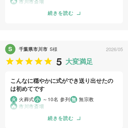
5
お迎え対応
市川市斎場
5
打ち合わせの対応
葬儀の費用が高額になるのではないかと不安に
続きを読む
5
ご葬儀当日の対応
思っていました。市営斎場を利用すれば費用を
抑えられると思い、ネットで検索したことがき
ご葬儀担当者
っかけで知りました。明確な料金と充実したア
フターサービスが決め手となり、即決いたしま
むすびすの葬祭プランナー
S
千葉県市川市
S様
2026/05
した。 以前、親族で火葬式を行った経験があ
5
り、もっと簡素なものを想像していましたが、
大変満足
そのイメージを覆すとても温かい式になりまし
た。私たちにとってベストなお別れの形にな
こんなに穏やかに式ができ送り出せたの
り、大変満足しています。
は初めてです
個別評価
火葬式
～10名 参列
無宗教
火
小
無
市川市斎場
5
お問い合わせ対応
5
葬儀は金額が不透明な所が多くあるような感じ
続きを読む
事前相談
を受けていたので、明瞭な金額で式を執り行え