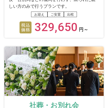
しい方のみで行うプランです。
お迎え
ご安置
出棺
329,650
円～
社葬・お別れ会