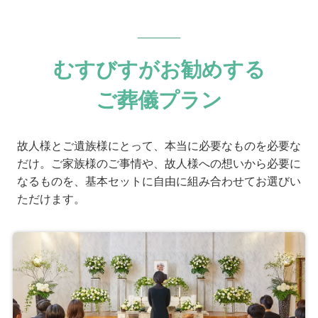
個別評価
5
むすびすがお勧めする
お問い合わせ対応
5
事前相談
ご葬儀プラン
5
お迎え対応
5
打ち合わせの対応
故人様とご遺族様にとって、本当に必要なものを必要な
5
ご葬儀当日の対応
だけ。ご家族様のご事情や、故人様への想いから必要に
なるものを、基本セットに自由に組み合わせてお選びい
ご葬儀担当者
ただけます。
大淵 駿介