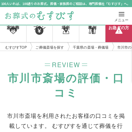
100人いれば、100通りのお葬式。葬儀・家族葬のご相談は、専門葬儀社「むすびす」へ。
メニュー
家族葬
プラン
場所
事例
お急ぎの方
むすびすTOP
ご葬儀斎場を探す
千葉県の斎場・葬儀場
市川市の
REVIEW
市川市斎場の評価・口
コミ
市川市斎場を利用されたお客様の口コミを掲
載しています。 むすびすを通じて葬儀を行