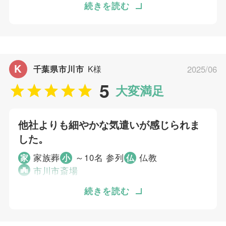
式場の飾り付けなど、良かったと思います。
続きを読む
5
ご葬儀当日の対応
そうですね、当方が望んだのは簡素な家族葬で
したが、同じような要望の方にはおすすめでき
ご葬儀担当者
ると思います。
K
千葉県市川市
K様
2025/06
高野 孝徳
個別評価
5
大変満足
5
お問い合わせ対応
5
事前相談
他社よりも細やかな気遣いが感じられま
5
お迎え対応
した。
5
打ち合わせの対応
家族葬
～10名 参列
仏教
5
家
小
仏
ご葬儀当日の対応
市川市斎場
ご葬儀担当者
前回もお願いしたことと、電話対応が良かった
続きを読む
ため、むすびすさんに依頼しました。 祭壇な
どの構成が要望通りにできていて、当日の変更
大淵 駿介