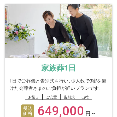
家族葬1日
1日でご葬儀と告別式を行い､少人数で3密を避
けた会葬者さまのご負担が軽いプランです｡
お迎え
ご安置
告別式
出棺
649,000
円～