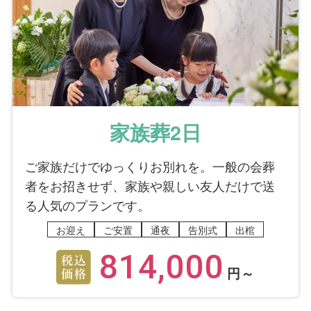
家族葬2日
ご家族だけでゆっくりお別れを。一般の会葬
者をお招きせず、家族や親しい友人だけで送
る人気のプランです。
お迎え
ご安置
通夜
告別式
出棺
814,000
円～