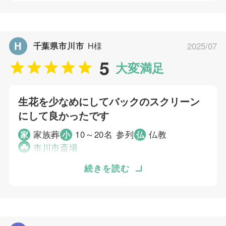
5
お迎え対応
る会社があるかを探し悩みました。火葬場を検
5
打ち合わせの対応
索して、付近の葬儀屋さんを探していて見つけ
5
ご葬儀当日の対応
ました。第1候補でした。電話対応が良く、費
H
千葉県市川市
H様
2025/07
用が明瞭でしたので決めました。スタッフの方
ご葬儀担当者
5
の寄り添うお気持ちが嬉しかったです。常に良
大変満足
い式にしようと、配慮、心配り、気配りをして
むすびすの葬祭プランナー
くださり、当日の火葬中の待っている間もお話
生花を少なめにしてバックのスクリーン
を聞いてくれました。こんなに穏やかに式がで
にして良かったです
き送り出せたのは初めてです。
家族葬
10～20名 参列
仏教
家
小
仏
個別評価
市川市斎場
5
お問い合わせ対応
小さくとも特色ある葬儀ができそうでした。
続きを読む
5
生花を少なめにしてバックのスクリーンにして
事前相談
5
良かったです。その時に左右に供花として2本
お迎え対応
ずつ計4本の供花を足すと映えるとアドバイス
5
打ち合わせの対応
してもらい、当日、増やしてよかったと思いま