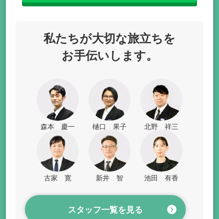
私たちが
大切な旅立ちを
お手伝いします。
森本 慶一
樋口 果子
北野 祥三
古家 寛
新井 智
池田 有香
スタッフ一覧を見る