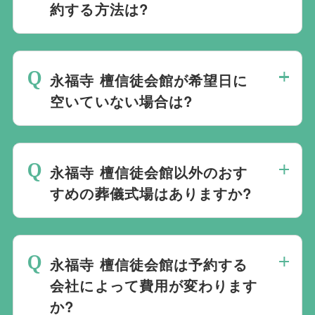
約する方法は?
斎場は場所のみを提供しており、葬儀の運
営は行っておりません。そのため、
式場の
永福寺 檀信徒会館が希望日に
ご予約は葬儀社を通じたお手続きが必要で
空いていない場合は?
す。
万が一の際は、当社むすびすにご連絡
ください。式場のご予約はもちろん、ご搬
ご葬儀の希望日が空いていない際は、ご事
送・ご安置・ご葬儀・葬儀後の各種手続き
情に合わせて代替案をご提示させていただ
まで、すべて一貫してお手伝いいたしま
永福寺 檀信徒会館以外のおす
います。また、1都3県1220式場と提携し
す。
すめの葬儀式場はありますか?
ておりますので、葬儀を検討している地域
周辺の式場を無料でご案内することも可能
当社は1都3県1220式場と提携しています
です。自社会館を持たないことで無理に自
ので、あらゆるご事情・ご要望に応じてお
社会館を勧めることなく柔軟にご提案がで
永福寺 檀信徒会館は予約する
すすめの式場をご紹介させていただきま
きます。
会社によって費用が変わります
す。また、式場でご葬儀気を行うのが一般
か?
的ですが、どこで葬儀を行うかは多様化し