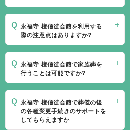
ており必ずしも式場を借りて行う必要はな
永福寺 檀信徒会館でのご葬儀は葬儀社を
く、近年では自宅でご葬儀を行う自宅葬を
通じて予約する必要がございますが、どこ
選ばれる方もいます。私たちは自宅でのご
永福寺 檀信徒会館を利用する
の葬儀会社から予約をしても式場利用料は
葬儀を含め多くの実績がございますので、
際の注意点はありますか?
同じです。
ご希望がありましたら遠慮なくお申し付け
最後の時間をどのように過ごされたいか、
ください。
どのようにお送りしたいか、宗教や参加さ
永福寺 檀信徒会館で家族葬を
れる人数によって選んだ式場が適している
行うことは可能ですか?
か注意しておくと良いです。当社の相談員
は斎場を熟知しておりますので、ご不安な
家族葬を行うことは可能です。100人100
点がありましたらお気軽にご相談くださ
通りの家族葬をお手伝いしており様々なご
い。
永福寺 檀信徒会館で葬儀の後
要望にお応えしております。
の各種変更手続きのサポートを
してもらえますか