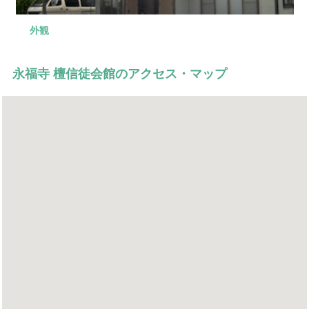
外観
入口
式場
控え室
外観
永福寺 檀信徒会館のアクセス・マップ