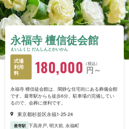
永福寺 檀信徒会館
えいふくじ だんしんとかいかん
180,000
式場
税込
利用
円～
料
永福寺 檀信徒会館は、閑静な住宅街にある葬儀会館
です。最寄駅からも徒歩6分、駐車場の完備してい
るので、会葬に便利です。
東京都杉並区永福1-25-24
下高井戸, 明大前, 永福町
最寄駅