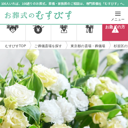
100人いれば、100通りのお葬式。葬儀・家族葬のご相談は、専門葬儀社「むすびす」へ。
メニュー
家族葬
プラン
場所
事例
お急ぎの方
むすびすTOP
ご葬儀斎場を探す
東京都の斎場・葬儀場
杉並区の