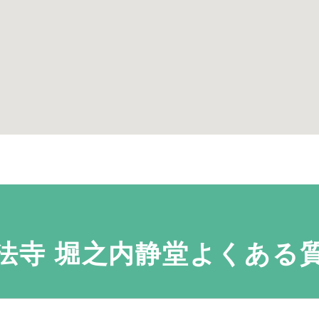
法寺 堀之内静堂よくある