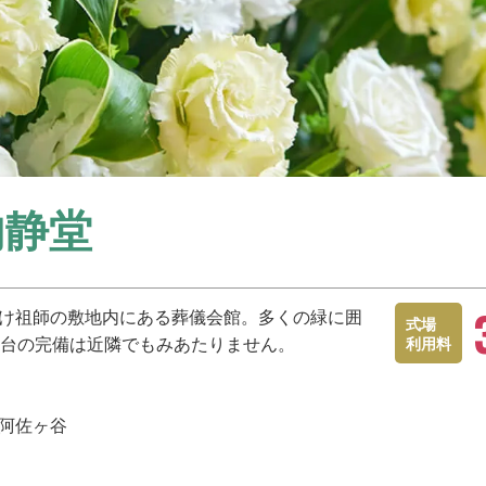
内静堂
除け祖師の敷地内にある葬儀会館。多くの緑に囲
式場
0台の完備は近隣でもみあたりません。
利用料
 阿佐ヶ谷