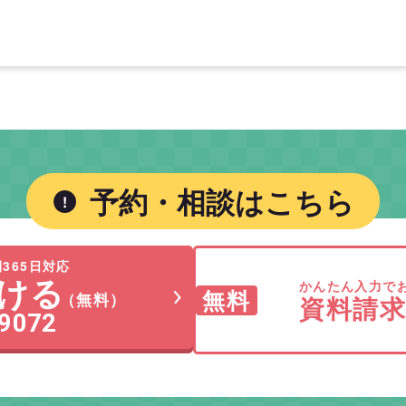
予約・相談はこちら
365日対応
ける
かんたん入力で
無料
（無料）
資料請
-9072