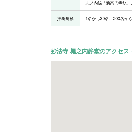
丸ノ内線「新高円寺駅」
推奨規模
1名から30名、200名から
妙法寺 堀之内静堂のアクセス