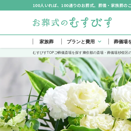
100人いれば、100通りのお葬式。葬儀・家族葬
家族葬
プランと費用
葬儀場
むすびすTOP
ご葬儀斎場を探す
東京都の斎場・葬儀場
杉並区