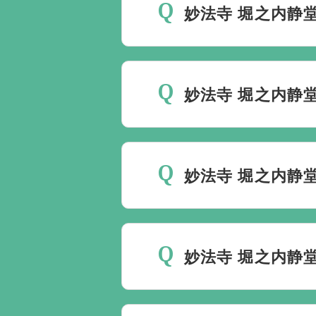
妙法寺 堀之内静
斎場は場所のみを提供して
要です。
万が一の際は、当
妙法寺 堀之内静
種手続きまで、すべて一貫
ご葬儀の希望日が空いてい
しておりますので、葬儀を
妙法寺 堀之内静
理に自社会館を勧めること
当社は1都3県1220式
す。また、式場でご葬儀気
妙法寺 堀之内静
はなく、近年では自宅でご
すので、ご希望がありまし
妙法寺 堀之内静堂でのご