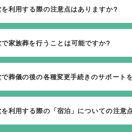
堂を利用する際の注意点はありますか?
ごされたいか、どのようにお送りしたいか、宗教や参加される
です。当社の相談員は斎場を熟知しておりますので、ご不安な
堂で家族葬を行うことは可能ですか?
す。100人100通りの家族葬をお手伝いしており様々なご要望
堂で葬儀の後の各種変更手続きのサポート
お手伝いしております。葬儀で一番大変なのは実は葬儀後の手続
日常にお戻りいただくまでの期間、回数の制限なく、当社の専
堂を利用する際の「宿泊」についての注意
ん。都心部の一部斎場では宿泊が可能な場合もございますが、