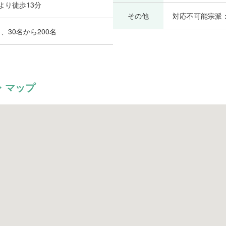
より徒歩13分
その他
対応不可能宗派
、30名から200名
・マップ