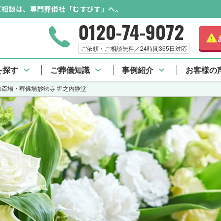
のご相談は、専門葬儀社「むすびす」へ。
0120-74-9072
ご依頼・ご相談無料／24時間365日対応
を探す
ご葬儀知識
事例紹介
お客様の
の斎場・葬儀場
妙法寺 堀之内静堂