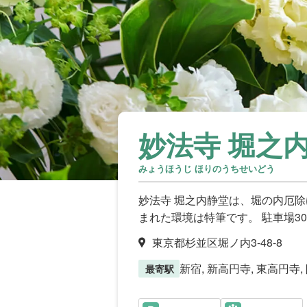
妙法寺 堀之
みょうほうじ ほりのうちせいどう
妙法寺 堀之内静堂は、堀の内厄
まれた環境は特筆です。 駐車場3
東京都杉並区堀ノ内3-48-8
新宿, 新高円寺, 東高円寺,
最寄駅