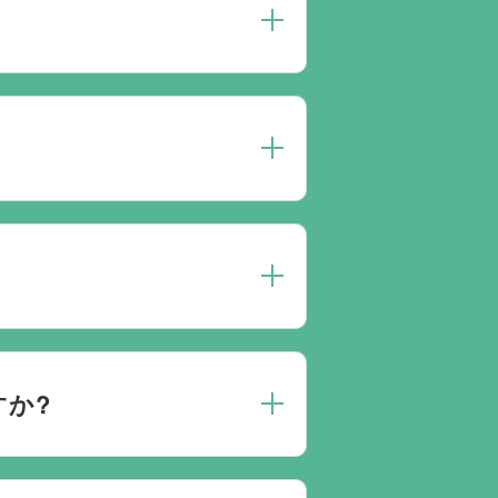
約は葬儀社を通じたお手続きが必
送・ご安置・ご葬儀・葬儀後の各
また、1都3県1220式場と提携
す。自社会館を持たないことで無
めの式場をご紹介させていただきま
り必ずしも式場を借りて行う必要
すか?
葬儀を含め多くの実績がございま
儀会社から予約をしても式場利用料