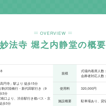
OVERVIEW
妙法寺 堀之内静堂
の概
8
式場内着席人数：
規模
会葬者対応人数：
高円寺」駅より 徒歩15分
り駒沢陸橋行・新代田駅行き（9
使用料
320,000円
歩3分
」駅南口より、渋谷駅行き都バス・京
施設概要
駐車場あり、貸
徒歩3分