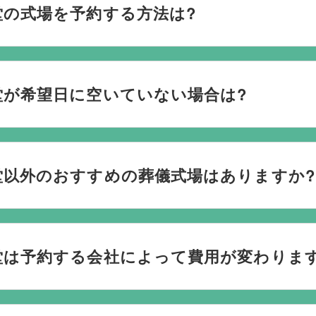
堂の式場を予約する方法は?
おり、葬儀の運営は行っておりません。そのため、
式場のご予
社むすびすにご連絡ください。式場のご予約はもちろん、ご搬
堂が希望日に空いていない場合は?
してお手伝いいたします。
ない際は、ご事情に合わせて代替案をご提示させていただいます。
検討している地域周辺の式場を無料でご案内することも可能で
堂以外のおすすめの葬儀式場はありますか?
なく柔軟にご提案ができます。
場と提携していますので、あらゆるご事情・ご要望に応じておすす
を行うのが一般的ですが、どこで葬儀を行うかは多様化してお
堂は予約する会社によって費用が変わりま
葬儀を行う自宅葬を選ばれる方もいます。私たちは自宅でのご
たら遠慮なくお申し付けください。
葬儀は葬儀社を通じて予約する必要がございますが、どこの葬