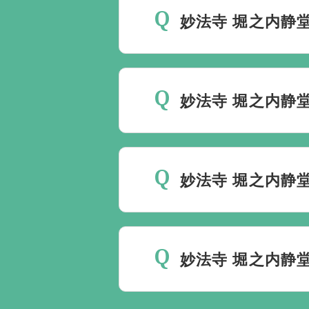
は同じです。
妙法寺 堀之内静
最後の時間をどのように過
いるか注意しておくと良い
妙法寺 堀之内静
ください。
家族葬を行うことは可能で
妙法寺 堀之内静
無料で葬儀後のサポートを
ント以上でして、お客様が
妙法寺 堀之内静
ます。
通夜後のご宿泊はできませ