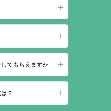
人数によって選んだ式場が適して
点がありましたらお気軽にご相談
にお応えしております。
をしてもらえますか
きとお答えになる方が70パーセ
門相談員が無料でサポートいたし
点は？
妙法寺 堀之内静堂では対応してお