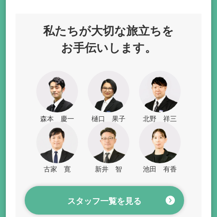
私たちが
大切な旅立ちを
お手伝いします。
森本 慶一
樋口 果子
北野 祥三
古家 寛
新井 智
池田 有香
スタッフ一覧を見る