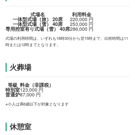
式場名
利用料金
一体型式場（旅）
20席
220,000
円
一体型式場（雪）
40席
253,000
円
専用控室有り式場（雪）
40席
286,000
円
式場の利用時間は、いずれも16時30分から翌15時まで、出棺時間は11
時または12時までとなります。
火葬場
等級
料金（非課税）
特別室
123,000
円
普通炉
87,000
円
※小人は満6歳以下が対象となります
休憩室