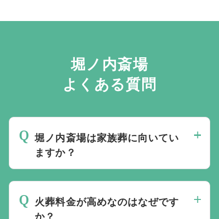
休業日：
20時 収骨
2026年1月1日（木）
21時 退館
2026年1月2日（金）
2026年1月3日（土）
【補足】
堀ノ内斎場
・火葬中に食事（精進落とし）を行うことが可能で
友引営業日：
す。
2025年12月29日（月）
よくある質問
・利用条件や式場指定は斎場により異なります。
2026年1月4日（日）
・詳細は直接お問い合わせください。
補足：
・年末年始期間は混雑が予想されます。
堀ノ内斎場は家族葬に向いてい
・火葬・式場の利用可否や時間帯の詳細は、各斎場の
ますか？
運用により異なる場合があります。
・事前の確認・相談をおすすめします。
家族葬にも向いています。少人数向けの式
場もあり、規模に応じて利用できます。た
火葬料金が高めなのはなぜです
だし式場料は比較的高めです。
か？