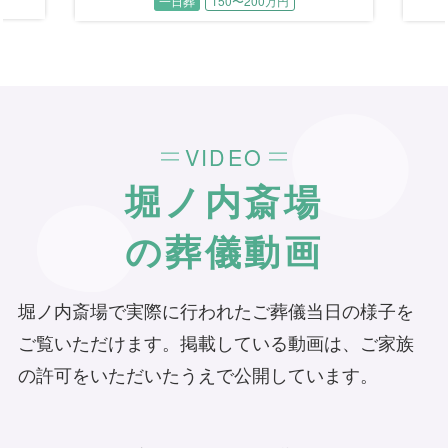
一日葬
50〜100万円
、「搬
動力に、力強く人生を歩まれました。 持ち
した
に桜
前の手先の器用さとセンスの良さを活か
われ
、明
し、書道、油絵、茶道、旅行と多彩な趣味
問を
」と
を楽しまれた日々。 その中でも書道は師範
礼を
を務めるほどの腕前で、油絵は生涯にわた
って描き続け、ご自宅には多くの絵画や
書、写真、陶芸の作品が並んでいます。
VIDEO
「無理せず、自然体で、心の赴くままに」
その信条のもと、笑顔の絶えない温かい生
堀ノ内斎場
涯を送られた故人様。ご家族様は、その最
後のひとときにふさわしい空間を、と願わ
の葬儀動画
れました。
堀ノ内斎場で実際に行われたご葬儀当日の様子を
ご覧いただけます。掲載している動画は、ご家族
の許可をいただいたうえで公開しています。