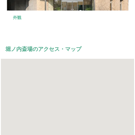
外観
ロビー
式場
控室
駐車場
火葬炉
休憩室
収骨室
式場内は、エスカレーターとエレベーターのほか、車い
30席までご用意できる式場が3間あります。間仕切りを取
ご宿泊可能な親族控室は、お清め室としてもご利用いた
30台まで停めることができる駐車場があります。
火葬炉になります。 写真の最上等のほか、特別室の2等級
最大45名様、36名様までお席をご用意できる2タイプの休
すも完備。ご高齢の方も安心してご利用いただけます。
って2間使用することで60席までご用意できます。
だけます。
があります。
憩室があります。
堀ノ内斎場のアクセス・マップ