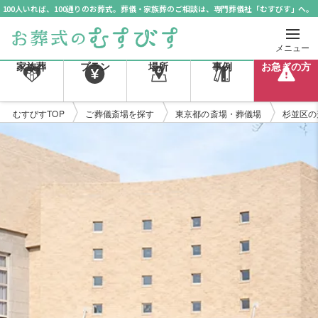
100人いれば、100通りのお葬式。葬儀・家族葬のご相談は、専門葬儀社「むすびす」へ。
メニュー
家族葬
プラン
場所
事例
お急ぎの方
むすびすTOP
ご葬儀斎場を探す
東京都の斎場・葬儀場
杉並区の