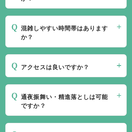
民営火葬場であり、設備維持や更新費を自
社で負担しているため、公営施設より火葬
混雑しやすい時間帯はあります
料が高く設定されています。
か？
10〜14時は火葬予約が多く、希望時間が
確保しにくくなる場合があります。時間に
アクセスは良いですか？
こだわる場合は早めの手配が推奨されま
す。
京王井の頭線「永福町駅」からバス利用が
便利で、「新高円寺駅」「高円寺駅」など
通夜振舞い・精進落としは可能
複数路線からアクセスできます。周辺地域
ですか？
からの移動もしやすく、参列者が集まりや
すい立地です。
可能です。館内に会食室があり、人数に応
じて利用できます。利用料が必要なため事