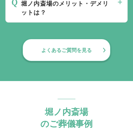
堀ノ内斎場のメリット・デメリ
前確認が望まれます。
ットは？
メリット： 火葬場併設で移動がなく、参
列者の負担が少ない。 デメリット： 民営
のため火葬料・式場料が高めで、費用が上
よくあるご質問を見る
振れしやすい。
堀ノ内斎場
のご葬儀事例