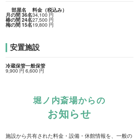
部屋名
料金（税込み）
月の間
36名
34,100
円
椿の間
24名
27,500
円
梅の間
15名
19,800
円
安置施設
冷蔵保管
一般保管
9,900
円
6,600
円
堀ノ内斎場からの
お知らせ
施設から共有された料金・設備・休館情報を、一般の