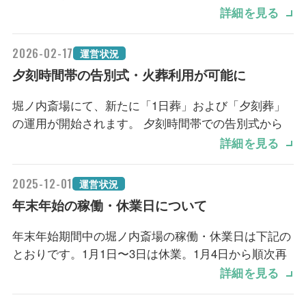
商品名：手元供養容器 メモリアルフォトスタンド
アルされます。
詳細を見る
カラー：アイボリー、ダークブラウン
価格：各17,600円（税込）
【変更日】
2026-02-17
運営状況
2026年3月31日（火）通夜分から
夕刻時間帯の告別式・火葬利用が可能に
【サイズ】
2026年4月1日（水）火葬分から
フォトスタンド：幅115mm×奥行75mm×高さ155mm
堀ノ内斎場にて、新たに「1日葬」および「夕刻葬」
ミニ骨壺：直径15mm×高さ79mm
【対象内容】
の運用が開始されます。 夕刻時間帯での告別式から
写真サイズ：L判（89mm×127mm）
・菓子、ドリンク
火葬までの利用が可能となります。
詳細を見る
・ラウンジメニュー（軽食・デザート・ビュッフェド
【補足】
リンク）
【導入斎場】
2025-12-01
・ミニ骨壺はフォトスタンドの台座に収納できます。
運営状況
・対象場所：式場控室、火葬中休憩室、ラウンジ
桐ヶ谷斎場：2025年12月1日より導入
・写真は縦向き、横向きのどちらでも使用できます。
年末年始の稼働・休業日について
「空」
落合斎場・堀ノ内斎場・四ツ木斎場：2026年2月25日
・パンフレットは、東京博善ホームページの料金ペー
より導入
年末年始期間中の堀ノ内斎場の稼働・休業日は下記の
ジ「収骨容器」からダウンロードできます。
とおりです。1月1日〜3日は休業。1月4日から順次再
【夕刻葬タイムスケジュール（例）】
開します。
詳細を見る
18時 告別式
19時 火葬開始