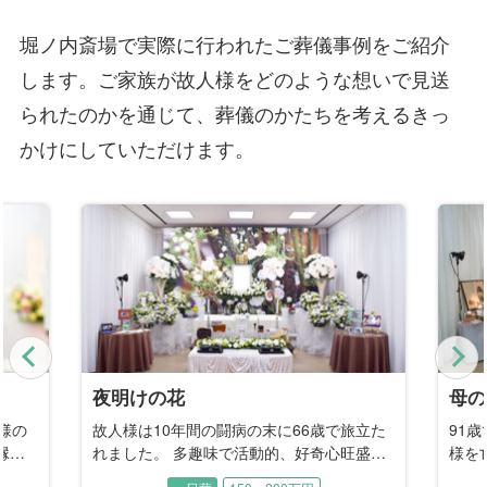
堀ノ内斎場で実際に行われたご葬儀事例をご紹介
します。ご家族が故人様をどのような想いで見送
られたのかを通じて、葬儀のかたちを考えるきっ
かけにしていただけます。
Previous
N
母の作品たち
永遠
旅立た
91歳で旅立たれた故人様は、早くにご主人
故人
旺盛な
様を亡くされながらも、「好き」「やって
お別
手が
みたい」「見てみたい」という好奇心を原
で、