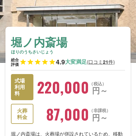
堀ノ内斎場
ほりのうちさいじょう
総合
4.9
大変満足
(口コミ
件)
21
評価
220,000
式場
税込
利用
円～
料
87,000
火葬
非課税
円～
料金
堀ノ内斎場は、火葬場が併設されているため、移動