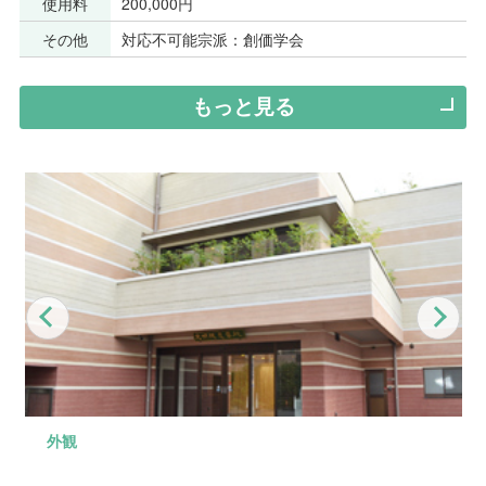
使用料
200,000円
その他
対応不可能宗派：創価学会
もっと見る
Previous
Nex
外観
式場
控え室
お清め室
駐車場