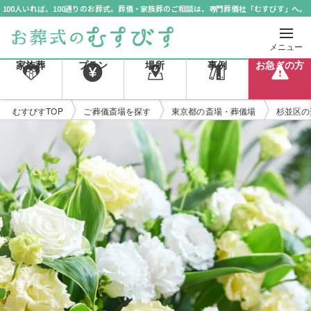
100人いれば、100通りのお葬式。葬儀・家族葬のご相談は、専門葬儀社「むすびす」へ。
メニュー
家族葬
プラン
場所
事例
お急ぎの方
むすびすTOP
ご葬儀斎場を探す
東京都の斎場・葬儀場
杉並区の