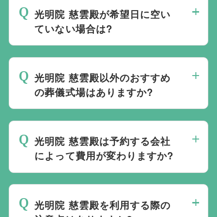
営は行っておりません。そのため、
式場の
光明院 慈雲殿が希望日に空い
ご予約は葬儀社を通じたお手続きが必要で
ていない場合は?
す。
万が一の際は、当社むすびすにご連絡
ください。式場のご予約はもちろん、ご搬
ご葬儀の希望日が空いていない際は、ご事
送・ご安置・ご葬儀・葬儀後の各種手続き
情に合わせて代替案をご提示させていただ
まで、すべて一貫してお手伝いいたしま
光明院 慈雲殿以外のおすすめ
います。また、1都3県1220式場と提携し
す。
の葬儀式場はありますか?
ておりますので、葬儀を検討している地域
周辺の式場を無料でご案内することも可能
当社は1都3県1220式場と提携しています
です。自社会館を持たないことで無理に自
ので、あらゆるご事情・ご要望に応じてお
社会館を勧めることなく柔軟にご提案がで
光明院 慈雲殿は予約する会社
すすめの式場をご紹介させていただきま
きます。
によって費用が変わりますか?
す。また、式場でご葬儀気を行うのが一般
的ですが、どこで葬儀を行うかは多様化し
光明院 慈雲殿でのご葬儀は葬儀社を通じ
ており必ずしも式場を借りて行う必要はな
て予約する必要がございますが、どこの葬
く、近年では自宅でご葬儀を行う自宅葬を
光明院 慈雲殿を利用する際の
儀会社から予約をしても式場利用料は同じ