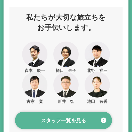
私たちが
大切な旅立ちを
お手伝いします。
森本 慶一
樋口 果子
北野 祥三
古家 寛
新井 智
池田 有香
スタッフ一覧を見る