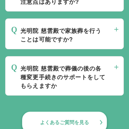
選ばれる方もいます。私たちは自宅でのご
注意点はありますか?
です。
葬儀を含め多くの実績がございますので、
最後の時間をどのように過ごされたいか、
ご希望がありましたら遠慮なくお申し付け
どのようにお送りしたいか、宗教や参加さ
ください。
光明院 慈雲殿で家族葬を行う
れる人数によって選んだ式場が適している
ことは可能ですか?
か注意しておくと良いです。当社の相談員
は斎場を熟知しておりますので、ご不安な
家族葬を行うことは可能です。100人100
点がありましたらお気軽にご相談くださ
通りの家族葬をお手伝いしており様々なご
い。
光明院 慈雲殿で葬儀の後の各
要望にお応えしております。
種変更手続きのサポートをして
もらえますか
無料で葬儀後のサポートをお手伝いしてお
ります。葬儀で一番大変なのは実は葬儀後
の手続きとお答えになる方が70パーセント
よくあるご質問を見る
以上でして、お客様が日常にお戻りいただ