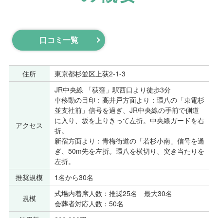
口コミ一覧
住所
東京都杉並区上荻2-1-3
JR中央線 「荻窪」駅西口より徒歩3分
車移動の目印：高井戸方面より：環八の「東電杉
並支社前」信号を過ぎ、JR中央線の手前で側道
に入り、坂を上りきって左折。中央線ガードを右
アクセス
折。
新宿方面より：青梅街道の「若杉小南」信号を過
ぎ、50m先を左折。環八を横切り、突き当たりを
左折。
推奨規模
1名から30名
式場内着席人数：推奨25名 最大30名
規模
会葬者対応人数：50名