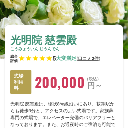
光明院 慈雲殿
こうみょういん じうんでん
総合
5
大変満足
(口コミ
件)
2
評価
200,000
式場
税込
利用
円～
料
光明院 慈雲殿は、環状8号線沿いにあり、荻窪駅か
らも徒歩3分と、アクセスのよい式場です。家族葬
専門の式場で、エレベーター完備のバリアフリーと
なっております。また、お通夜時のご宿泊も可能で