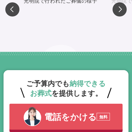
光明院で行われたご葬儀の様子
光明院
ご予算内でも
納得できる
お葬式
を提供します。
電話をかける
無料