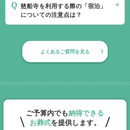
慈船寺を利用する際の「宿泊」
の手続きとお答えになる方が70パーセント
についての注意点は？
以上でして、お客様が日常にお戻りいただ
くまでの期間、回数の制限なく、当社の専
通夜後のご宿泊はできません。都心部の一
門相談員が無料でサポートいたします。
部斎場では宿泊が可能な場合もございます
が、慈船寺では対応しておりませんのでご
よくあるご質問を見る
注意ください。
ご予算内でも
納得できる
お葬式
を提供します。