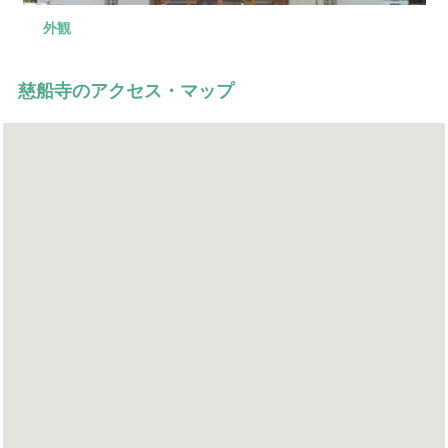
外観
式場
入口
控え室
外観
慈船寺のアクセス・マップ