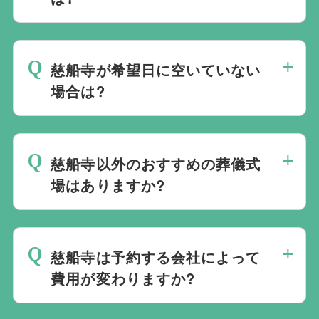
斎場は場所のみを提供しており、葬儀の運
営は行っておりません。そのため、
式場の
慈船寺が希望日に空いていない
ご予約は葬儀社を通じたお手続きが必要で
場合は?
す。
万が一の際は、当社むすびすにご連絡
ください。式場のご予約はもちろん、ご搬
ご葬儀の希望日が空いていない際は、ご事
送・ご安置・ご葬儀・葬儀後の各種手続き
情に合わせて代替案をご提示させていただ
まで、すべて一貫してお手伝いいたしま
慈船寺以外のおすすめの葬儀式
います。また、1都3県1220式場と提携し
す。
場はありますか?
ておりますので、葬儀を検討している地域
周辺の式場を無料でご案内することも可能
当社は1都3県1220式場と提携しています
です。自社会館を持たないことで無理に自
ので、あらゆるご事情・ご要望に応じてお
社会館を勧めることなく柔軟にご提案がで
慈船寺は予約する会社によって
すすめの式場をご紹介させていただきま
きます。
費用が変わりますか?
す。また、式場でご葬儀気を行うのが一般
的ですが、どこで葬儀を行うかは多様化し
慈船寺でのご葬儀は葬儀社を通じて予約す