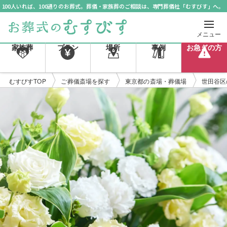
100人いれば、100通りのお葬式。葬儀・家族葬のご相談は、専門葬儀社「むすびす」へ。
メニュー
家族葬
プラン
場所
事例
お急ぎの方
むすびすTOP
ご葬儀斎場を探す
東京都の斎場・葬儀場
世田谷区