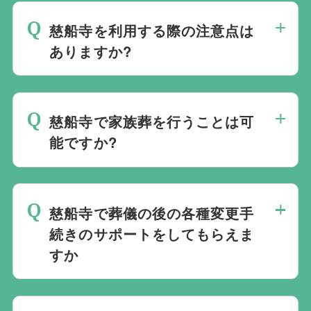
ており必ずしも式場を借りて行う必要はな
る必要がございますが、どこの葬儀会社か
く、近年では自宅でご葬儀を行う自宅葬を
慈船寺を利用する際の注意点は
ら予約をしても式場利用料は同じです。
選ばれる方もいます。私たちは自宅でのご
ありますか?
葬儀を含め多くの実績がございますので、
最後の時間をどのように過ごされたいか、
ご希望がありましたら遠慮なくお申し付け
どのようにお送りしたいか、宗教や参加さ
ください。
慈船寺で家族葬を行うことは可
れる人数によって選んだ式場が適している
能ですか?
か注意しておくと良いです。当社の相談員
は斎場を熟知しておりますので、ご不安な
家族葬を行うことは可能です。100人100
点がありましたらお気軽にご相談くださ
通りの家族葬をお手伝いしており様々なご
い。
慈船寺で葬儀の後の各種変更手
要望にお応えしております。
続きのサポートをしてもらえま
すか
無料で葬儀後のサポートをお手伝いしてお
ります。葬儀で一番大変なのは実は葬儀後