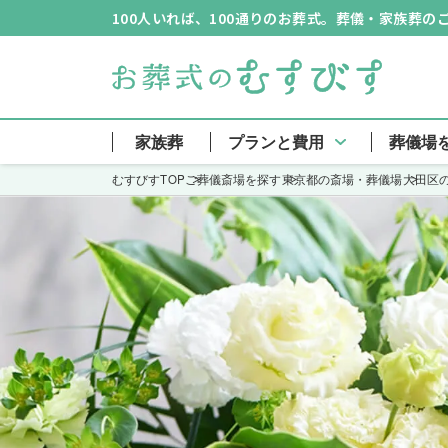
100人いれば、100通りのお葬式。葬儀・家族葬
家族葬
プランと費用
葬儀場
むすびすTOP
ご葬儀斎場を探す
東京都の斎場・葬儀場
大田区