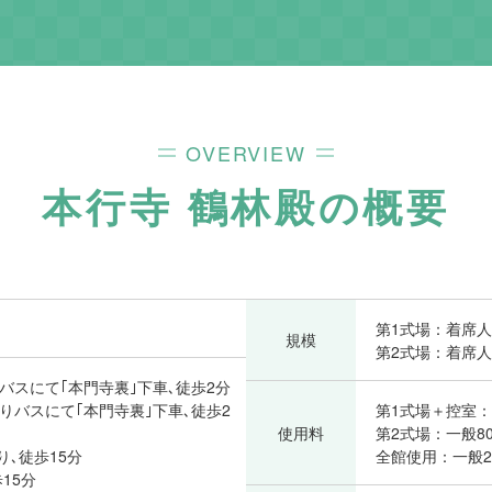
OVERVIEW
本行寺 鶴林殿
の概要
第1式場：着席人
規模
第2式場：着席人
りバスにて｢本門寺裏｣下車､徒歩2分
よりバスにて｢本門寺裏｣下車､徒歩2
第1式場＋控室：一
使用料
第2式場：一般80,
り､徒歩15分
全館使用：一般200
15分