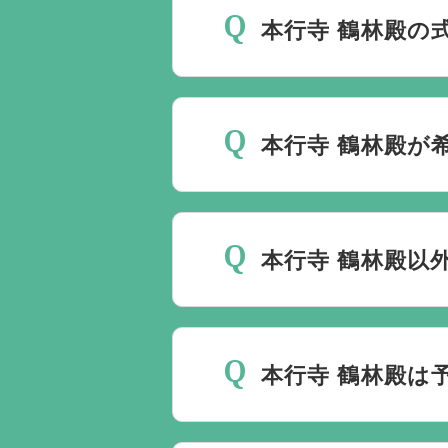
本行寺 鶴林殿の
斎場は場所のみを提供して
要です。
万が一の際は、当
本行寺 鶴林殿が
種手続きまで、すべて一貫
ご葬儀の希望日が空いてい
しておりますので、葬儀を
本行寺 鶴林殿以
理に自社会館を勧めること
当社は1都3県1220式
す。また、式場でご葬儀気
本行寺 鶴林殿は
はなく、近年では自宅でご
すので、ご希望がありまし
本行寺 鶴林殿でのご葬儀