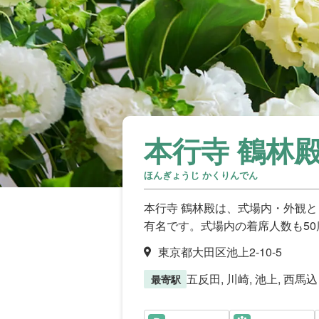
本行寺 鶴林
ほんぎょうじ かくりんでん
本行寺 鶴林殿は、式場内・外観
有名です。式場内の着席人数も5
東京都大田区池上2-10-5
五反田, 川崎, 池上, 西馬込
最寄駅