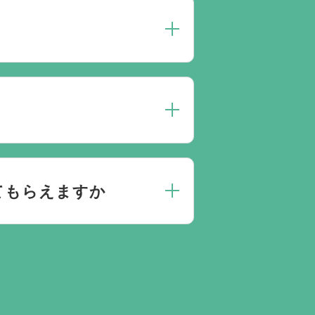
人数によって選んだ式場が適して
点がありましたらお気軽にご相談
にお応えしております。
てもらえますか
きとお答えになる方が70パーセ
門相談員が無料でサポートいたし