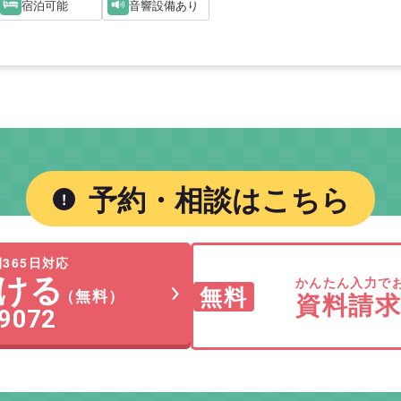
宿泊可能
音響設備あり
予約・相談はこちら
365日対応
ける
かんたん入力で
無料
（無料）
資料請
-9072