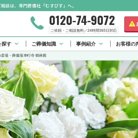
のご相談は、専門葬儀社「むすびす」へ。
0120-74-9072
ご依頼・ご相談無料／24時間365日対応
を探す
ご葬儀知識
事例紹介
お客様の
の斎場・葬儀場
本行寺 鶴林殿