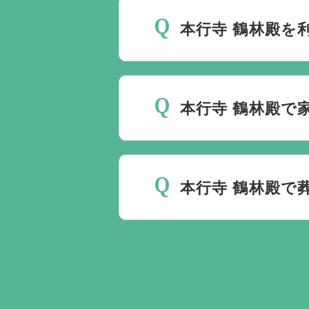
じです。
本行寺 鶴林殿を
最後の時間をどのように過
いるか注意しておくと良い
本行寺 鶴林殿で
ください。
家族葬を行うことは可能で
本行寺 鶴林殿で
無料で葬儀後のサポートを
ント以上でして、お客様が
ます。