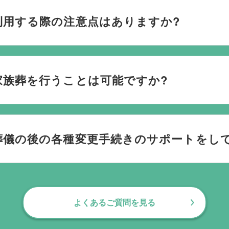
利用する際の注意点はありますか?
ごされたいか、どのようにお送りしたいか、宗教や参加される
です。当社の相談員は斎場を熟知しておりますので、ご不安な
家族葬を行うことは可能ですか?
す。100人100通りの家族葬をお手伝いしており様々なご要望
葬儀の後の各種変更手続きのサポートをし
お手伝いしております。葬儀で一番大変なのは実は葬儀後の手続
日常にお戻りいただくまでの期間、回数の制限なく、当社の専
よくあるご質問を見る