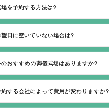
式場を予約する方法は?
おり、葬儀の運営は行っておりません。そのため、
式場のご予
社むすびすにご連絡ください。式場のご予約はもちろん、ご搬
希望日に空いていない場合は?
してお手伝いいたします。
ない際は、ご事情に合わせて代替案をご提示させていただいます。
検討している地域周辺の式場を無料でご案内することも可能で
外のおすすめの葬儀式場はありますか?
なく柔軟にご提案ができます。
場と提携していますので、あらゆるご事情・ご要望に応じておすす
を行うのが一般的ですが、どこで葬儀を行うかは多様化してお
予約する会社によって費用が変わりますか?
葬儀を行う自宅葬を選ばれる方もいます。私たちは自宅でのご
たら遠慮なくお申し付けください。
は葬儀社を通じて予約する必要がございますが、どこの葬儀会