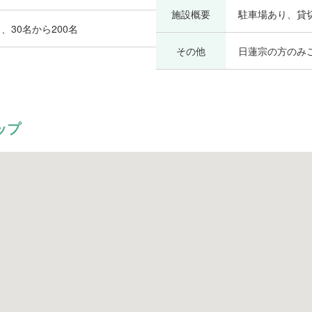
施設概要
駐車場あり、貸
、30名から200名
その他
日蓮宗の方のみ
ップ