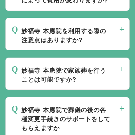
す。また、式場でご葬儀気を行うのが一般
的ですが、どこで葬儀を行うかは多様化し
妙福寺 本應院でのご葬儀は葬儀社を通じ
ており必ずしも式場を借りて行う必要はな
て予約する必要がございますが、どこの葬
く、近年では自宅でご葬儀を行う自宅葬を
妙福寺 本應院を利用する際の
儀会社から予約をしても式場利用料は同じ
選ばれる方もいます。私たちは自宅でのご
注意点はありますか?
です。
葬儀を含め多くの実績がございますので、
最後の時間をどのように過ごされたいか、
ご希望がありましたら遠慮なくお申し付け
どのようにお送りしたいか、宗教や参加さ
ください。
妙福寺 本應院で家族葬を行う
れる人数によって選んだ式場が適している
ことは可能ですか?
か注意しておくと良いです。当社の相談員
は斎場を熟知しておりますので、ご不安な
家族葬を行うことは可能です。100人100
点がありましたらお気軽にご相談くださ
通りの家族葬をお手伝いしており様々なご
い。
妙福寺 本應院で葬儀の後の各
要望にお応えしております。
種変更手続きのサポートをして
もらえますか