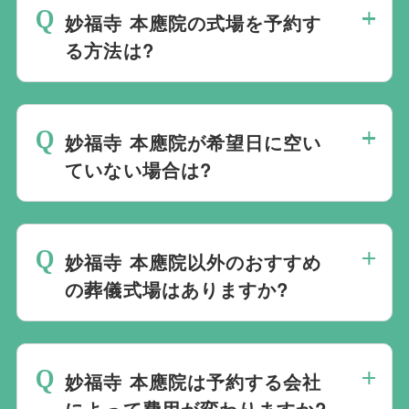
妙福寺 本應院の式場を予約す
る方法は?
斎場は場所のみを提供しており、葬儀の運
営は行っておりません。そのため、
式場の
妙福寺 本應院が希望日に空い
ご予約は葬儀社を通じたお手続きが必要で
ていない場合は?
す。
万が一の際は、当社むすびすにご連絡
ください。式場のご予約はもちろん、ご搬
ご葬儀の希望日が空いていない際は、ご事
送・ご安置・ご葬儀・葬儀後の各種手続き
情に合わせて代替案をご提示させていただ
まで、すべて一貫してお手伝いいたしま
妙福寺 本應院以外のおすすめ
います。また、1都3県1220式場と提携し
す。
の葬儀式場はありますか?
ておりますので、葬儀を検討している地域
周辺の式場を無料でご案内することも可能
当社は1都3県1220式場と提携しています
です。自社会館を持たないことで無理に自
ので、あらゆるご事情・ご要望に応じてお
社会館を勧めることなく柔軟にご提案がで
妙福寺 本應院は予約する会社
すすめの式場をご紹介させていただきま
きます。
によって費用が変わりますか?