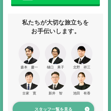
私たちが
大切な旅立ちを
お手伝いします。
森本 慶一
樋口 果子
北野 祥三
古家 寛
新井 智
池田 有香
スタッフ一覧を見る