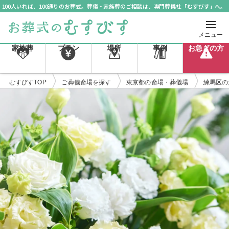
100人いれば、100通りのお葬式。葬儀・家族葬のご相談は、専門葬儀社「むすびす」へ。
メニュー
家族葬
プラン
場所
事例
お急ぎの方
むすびすTOP
ご葬儀斎場を探す
東京都の斎場・葬儀場
練馬区の