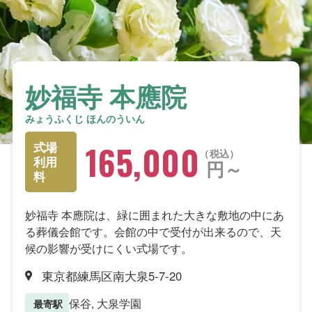
妙福寺 本應院
みょうふくじ ほんのういん
165,000
式場
税込
利用
円～
料
妙福寺 本應院は、緑に囲まれた大きな敷地の中にあ
る葬儀会館です。会館の中で受付が出来るので、天
候の影響が受けにくい式場です。
東京都練馬区南大泉5-7-20
保谷, 大泉学園
最寄駅