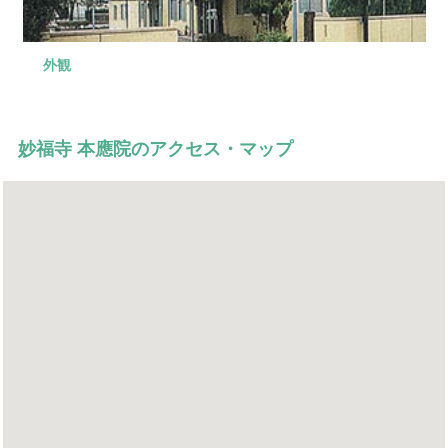
外観
式場
控え室
控え室
外観
家族葬から一般葬まで対応しております。
お清めや精進落しにご利用いただけます。
ご家族、宗教者様の控室としてご利用いただけます。
閑静な住宅街にある寺院の葬儀会館です。
妙福寺 本應院のアクセス・マップ