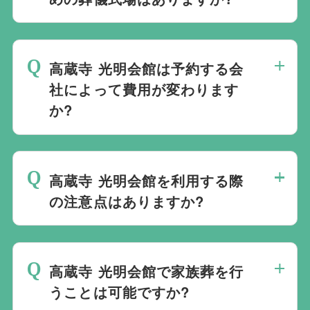
ておりますので、葬儀を検討している地域
周辺の式場を無料でご案内することも可能
当社は1都3県1220式場と提携しています
です。自社会館を持たないことで無理に自
ので、あらゆるご事情・ご要望に応じてお
社会館を勧めることなく柔軟にご提案がで
高蔵寺 光明会館は予約する会
すすめの式場をご紹介させていただきま
きます。
社によって費用が変わります
す。また、式場でご葬儀気を行うのが一般
か?
的ですが、どこで葬儀を行うかは多様化し
ており必ずしも式場を借りて行う必要はな
高蔵寺 光明会館でのご葬儀は葬儀社を通
く、近年では自宅でご葬儀を行う自宅葬を
じて予約する必要がございますが、どこの
選ばれる方もいます。私たちは自宅でのご
高蔵寺 光明会館を利用する際
葬儀会社から予約をしても式場利用料は同
葬儀を含め多くの実績がございますので、
の注意点はありますか?
じです。
ご希望がありましたら遠慮なくお申し付け
最後の時間をどのように過ごされたいか、
ください。
どのようにお送りしたいか、宗教や参加さ
高蔵寺 光明会館で家族葬を行
れる人数によって選んだ式場が適している
うことは可能ですか?
か注意しておくと良いです。当社の相談員