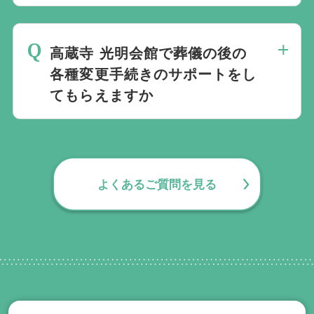
は斎場を熟知しておりますので、ご不安な
家族葬を行うことは可能です。100人100
点がありましたらお気軽にご相談くださ
通りの家族葬をお手伝いしており様々なご
い。
高蔵寺 光明会館で葬儀の後の
要望にお応えしております。
各種変更手続きのサポートをし
てもらえますか
無料で葬儀後のサポートをお手伝いしてお
ります。葬儀で一番大変なのは実は葬儀後
の手続きとお答えになる方が70パーセント
よくあるご質問を見る
以上でして、お客様が日常にお戻りいただ
くまでの期間、回数の制限なく、当社の専
門相談員が無料でサポートいたします。