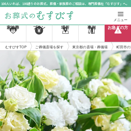
100人いれば、100通りのお葬式。葬儀・家族葬のご相談は、専門葬儀社「むすびす」へ。
メニュー
家族葬
プラン
場所
事例
お急ぎの方
むすびすTOP
ご葬儀斎場を探す
東京都の斎場・葬儀場
町田市の