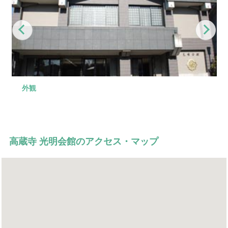
Previous
Nex
外観
式場
控え室
控え室
式場前
家族葬から大規模なご葬儀まで、あらゆるご葬儀に対応
お清めや精進落しにご利用いただけます。
ご家族、宗教者様の控室としてご利用いただけます。
準備が整うまで、お待ちいただくスペースをご用意して
できる3タイプの式場がございます。
おります。
高蔵寺 光明会館のアクセス・マップ