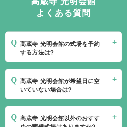
高蔵寺 光明会館
よくある質問
高蔵寺 光明会館の式場を予約
する方法は?
斎場は場所のみを提供しており、葬儀の運
営は行っておりません。そのため、
式場の
高蔵寺 光明会館が希望日に空
ご予約は葬儀社を通じたお手続きが必要で
いていない場合は?
す。
万が一の際は、当社むすびすにご連絡
ください。式場のご予約はもちろん、ご搬
ご葬儀の希望日が空いていない際は、ご事
送・ご安置・ご葬儀・葬儀後の各種手続き
情に合わせて代替案をご提示させていただ
まで、すべて一貫してお手伝いいたしま
高蔵寺 光明会館以外のおすす
います。また、1都3県1220式場と提携し
す。
めの葬儀式場はありますか?