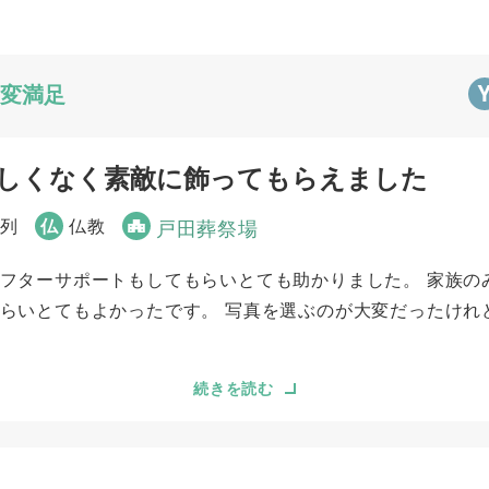
5
5
ご葬儀当日の対応
変満足
しくなく素敵に飾ってもらえました
参列
仏
仏教
戸田葬祭場
フターサポートもしてもらいとても助かりました。 家族の
らいとてもよかったです。 写真を選ぶのが大変だったけれ
続きを読む
5
5
事前相談
お迎え対応
5
5
ご葬儀当日の対応