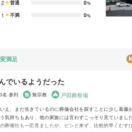
2
0
普通
%
1
0
不満
%
変満足
んでいるようだった
00名 参列
無
無宗教
戸田葬祭場
いえ、まだ生きているのに葬儀会社を探すことに少し葛藤
う気持ちもあり、他の家族には言わずこっそり見ていました。 
の葬儀社も一応見ましたが、ピンと来ず、比較的早くむす