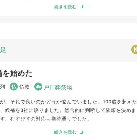
族の思いを尊重したお式ができそうだと感じたからです。 
続きを読む
メージして作ってくださり、本人がどこかからニコニコ喜
で考えていましたが、友達やお世話になった方々もたくさ
かったです。最初から最後まで丁寧にサポートいただき、あ
足
5
5
お迎え対応
打ち合わせの対応
5
備を始めた
参列
仏
仏教
戸田葬祭場
が、それで良いのかどうか悩んでいました。100歳を超え
、候補を3社に絞りました。総合的に判断して依頼を決めま
す。むすびすの対応も期待通りでした。
続きを読む