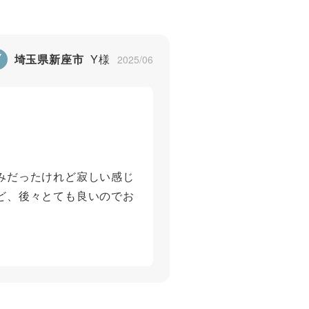
Y
埼玉県新座市
Y様
2025/06
みだったけれど寂しい感じ
ど、後々とても良いのでお
5