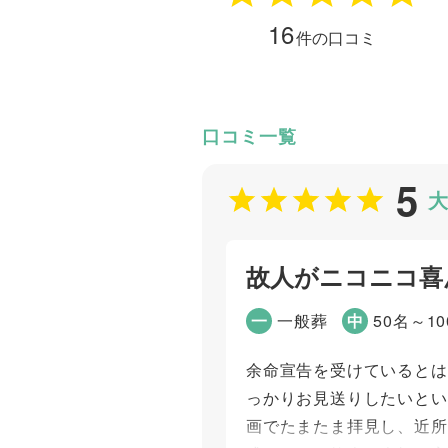
16
件の口コミ
口コミ一覧
5
大
故人がニコニコ喜
一
一般葬
中
50名～1
余命宣告を受けているとは
っかりお見送りしたいとい
画でたまたま拝見し、近所