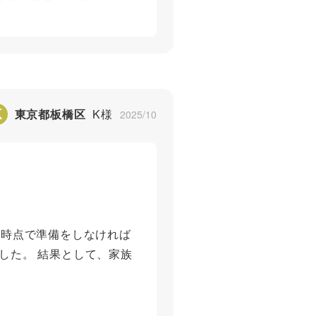
会場も映像もお棺のまわり
んでいる顔が目に浮かぶよ
ん故人に会いに来てくれ
りがとうございました。
K
東京都板橋区
K様
2025/10
5
た時点で準備をしなければ
した。 結果として、家族