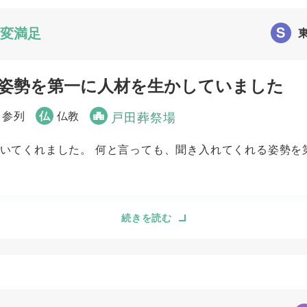
S
変満足
姿勢を第一に人材を生かしていました
 参列
仏
仏教
戸田葬祭場
いてくれました。 何と言っても、聞き入れてくれる姿勢を
続きを読む
5
5
事前相談
お迎え対応
5
5
ご葬儀当日の対応