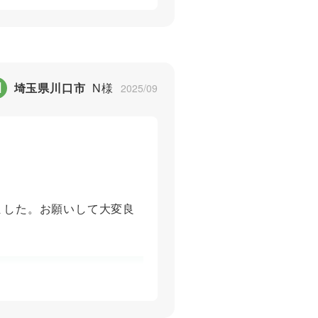
5
N
埼玉県川口市
N様
2025/09
ました。お願いして大変良
5