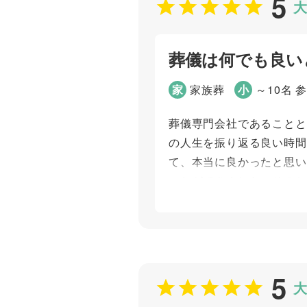
5
大
平川 雅彦
葬儀は何でも良い
家
家族葬
小
～10名 
葬儀専門会社であることと
の人生を振り返る良い時間
て、本当に良かったと思い
ことができました。そのお
はないと気づきました。故
個別評価
お問い合わせ対応
5
大
打ち合わせの対応