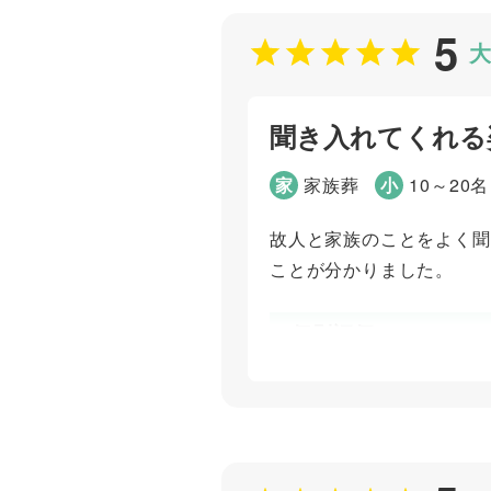
5
大
ご葬儀担当者
聞き入れてくれる
廣間 一生
家
家族葬
小
10～20名
故人と家族のことをよく聞
ことが分かりました。
個別評価
お問い合わせ対応
打ち合わせの対応
ご葬儀担当者