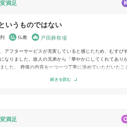
変満足
というものではない
参列
仏
仏教
戸田葬祭場
、アフターサービスが充実していると感じたため、むすびす
になりました。故人の兄弟から「華やかにしてくれてあり
ました。 葬儀の内容を一つ一つ丁寧に決めていただいたこ
かげで区切りをつけ、前に進めるような気がします。葬儀
続きを読む
人をしっかりと見送りたいという方には、むすびすさんを
5
5
事前相談
お迎え対応
変満足
5
5
ご葬儀当日の対応