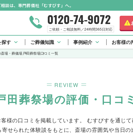
のご相談は、専門葬儀社「むすびす」へ。
0120-74-9072
ご依頼・ご相談無料／24時間365日対応
 TOP
施設料金
口コミ一覧
アクセス情報
を探す
ご葬儀知識
事例紹介
お客様の
の斎場・葬儀場
戸田葬祭場
口コミ一覧
REVIEW
戸田葬祭場の評価・口コ
お客様の口コミを掲載しています。 むすびすを通じて
ら寄せられた体験談をもとに、斎場の雰囲気や当日の