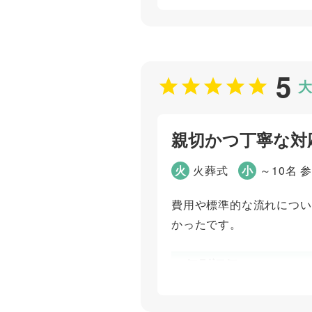
お問い合わせ対応
ご葬儀当日の対応
5
大
ご葬儀担当者
親切かつ丁寧な対
高野 孝徳
火
火葬式
小
～10名 
費用や標準的な流れについ
かったです。
個別評価
お問い合わせ対応