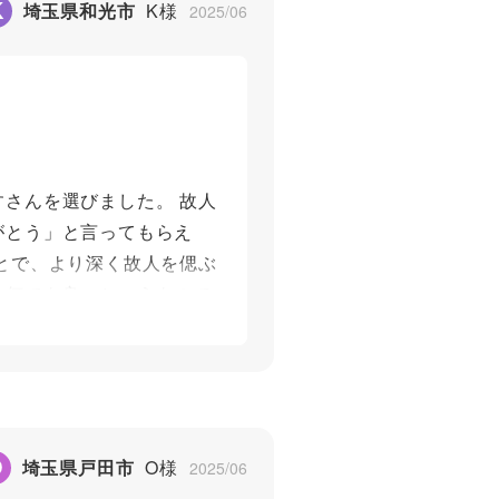
K
埼玉県和光市
K様
2025/06
さんを選びました。 故人
がとう」と言ってもらえ
とで、より深く故人を偲ぶ
は何でも良いというもので
おすすめします。
5
O
埼玉県戸田市
O様
2025/06