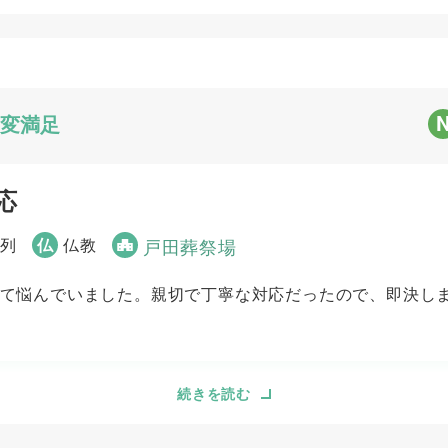
3
3
お迎え対応
打ち合わせの対応
5
変満足
応
参列
仏
仏教
戸田葬祭場
て悩んでいました。親切で丁寧な対応だったので、即決し
続きを読む
5
5
事前相談
お迎え対応