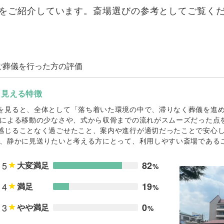
をご紹介しています。斎場選びの参考としてご覧く
ご葬儀を行った方の評価
ら見える特徴
を見ると、全体として「落ち着いた環境の中で、滞りなく葬儀を進
とによる移動の少なさや、式から収骨までの流れがスムーズだった点
感じることなく過ごせたこと、案内や進行が適切だったことで安心
ず、静かに見送りたいと考える方にとって、利用しやすい斎場である
5
82
大変満足
%
4
19
満足
%
3
0
やや満足
%