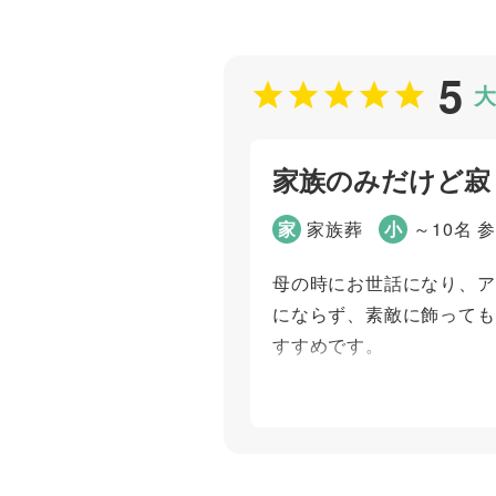
打ち合わせの対応
ご葬儀担当者
5
大
高野 孝徳
家族のみだけど寂
家
家族葬
小
～10名 
母の時にお世話になり、ア
にならず、素敵に飾っても
すすめです。
個別評価
お問い合わせ対応
打ち合わせの対応