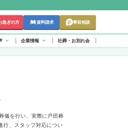
お急ぎの方
資料請求
事前相談
さらに詳しく
声
企業情報
社葬・お別れ会
ミ
葬儀を行い、実際に戸田葬
進行、スタッフ対応につい