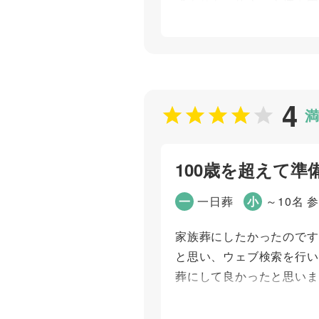
式よりも、故人の人柄や家
も、故人の好きなものをイ
うでした。当初は親族のみ
て、2日葬にして本当によ
4
個別評価
満
お問い合わせ対応
ご葬儀当日の対応
100歳を超えて準
ご葬儀担当者
一
一日葬
小
～10名 
家族葬にしたかったのです
と思い、ウェブ検索を行い
久保田 真心
葬にして良かったと思いま
個別評価