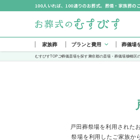
100人いれば、100通りのお葬式。葬儀・家族葬
戸田葬祭場
家族葬
プランと費用
葬儀場
むすびすTOP
ご葬儀斎場を探す
東京都の斎場・葬儀場
板橋区
戸田葬祭場を利用された
祭場を利用したご家族か