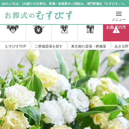
100人いれば、100通りのお葬式。葬儀・家族葬のご相談は、専門葬儀社「むすびす」へ。
メニュー
家族葬
プラン
場所
事例
お急ぎの方
むすびすTOP
ご葬儀斎場を探す
東京都の斎場・葬儀場
あきる野