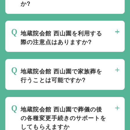
か?
的ですが、どこで葬儀を行うかは多様化し
ており必ずしも式場を借りて行う必要はな
地蔵院会館 西山園でのご葬儀は葬儀社を
く、近年では自宅でご葬儀を行う自宅葬を
通じて予約する必要がございますが、どこ
選ばれる方もいます。私たちは自宅でのご
地蔵院会館 西山園を利用する
の葬儀会社から予約をしても式場利用料は
葬儀を含め多くの実績がございますので、
際の注意点はありますか?
同じです。
ご希望がありましたら遠慮なくお申し付け
最後の時間をどのように過ごされたいか、
ください。
どのようにお送りしたいか、宗教や参加さ
地蔵院会館 西山園で家族葬を
れる人数によって選んだ式場が適している
行うことは可能ですか?
か注意しておくと良いです。当社の相談員
は斎場を熟知しておりますので、ご不安な
家族葬を行うことは可能です。100人100
点がありましたらお気軽にご相談くださ
通りの家族葬をお手伝いしており様々なご
い。
地蔵院会館 西山園で葬儀の後
要望にお応えしております。
の各種変更手続きのサポートを
してもらえますか