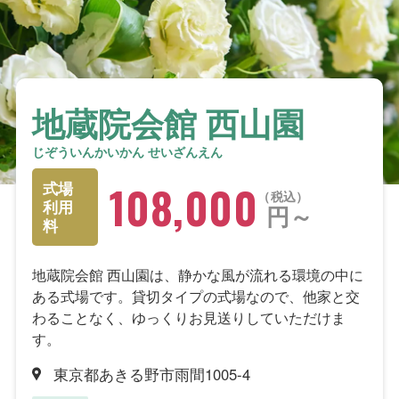
地蔵院会館 西山園
じぞういんかいかん せいざんえん
108,000
式場
税込
利用
円～
料
地蔵院会館 西山園は、静かな風が流れる環境の中に
ある式場です。貸切タイプの式場なので、他家と交
わることなく、ゆっくりお見送りしていただけま
す。
東京都あきる野市雨間1005-4