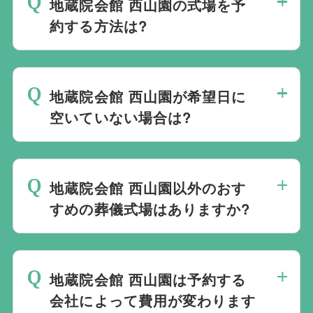
地蔵院会館 西山園の式場を予
約する方法は?
斎場は場所のみを提供しており、葬儀の運
営は行っておりません。そのため、
式場の
地蔵院会館 西山園が希望日に
ご予約は葬儀社を通じたお手続きが必要で
空いていない場合は?
す。
万が一の際は、当社むすびすにご連絡
ください。式場のご予約はもちろん、ご搬
ご葬儀の希望日が空いていない際は、ご事
送・ご安置・ご葬儀・葬儀後の各種手続き
情に合わせて代替案をご提示させていただ
まで、すべて一貫してお手伝いいたしま
地蔵院会館 西山園以外のおす
います。また、1都3県1220式場と提携し
す。
すめの葬儀式場はありますか?
ておりますので、葬儀を検討している地域
周辺の式場を無料でご案内することも可能
当社は1都3県1220式場と提携しています
です。自社会館を持たないことで無理に自
ので、あらゆるご事情・ご要望に応じてお
社会館を勧めることなく柔軟にご提案がで
地蔵院会館 西山園は予約する
すすめの式場をご紹介させていただきま
きます。
会社によって費用が変わります
す。また、式場でご葬儀気を行うのが一般