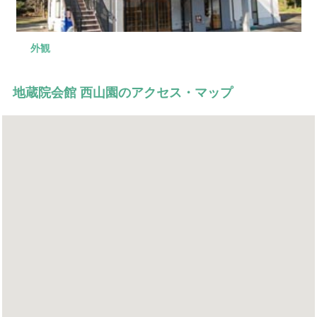
外観
式場
控え室
控え室
式場入り口
地蔵院会館 西山園のアクセス・マップ