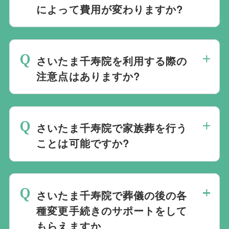
きます。
によって費用が変わりますか?
す。また、式場でご葬儀気を行うのが一般
的ですが、どこで葬儀を行うかは多様化し
さいたま千寿院でのご葬儀は葬儀社を通じ
ており必ずしも式場を借りて行う必要はな
て予約する必要がございますが、どこの葬
く、近年では自宅でご葬儀を行う自宅葬を
さいたま千寿院を利用する際の
儀会社から予約をしても式場利用料は同じ
選ばれる方もいます。私たちは自宅でのご
注意点はありますか?
です。
葬儀を含め多くの実績がございますので、
最後の時間をどのように過ごされたいか、
ご希望がありましたら遠慮なくお申し付け
どのようにお送りしたいか、宗教や参加さ
ください。
さいたま千寿院で家族葬を行う
れる人数によって選んだ式場が適している
ことは可能ですか?
か注意しておくと良いです。当社の相談員
は斎場を熟知しておりますので、ご不安な
家族葬を行うことは可能です。100人100
点がありましたらお気軽にご相談くださ
通りの家族葬をお手伝いしており様々なご
い。
さいたま千寿院で葬儀の後の各
要望にお応えしております。
種変更手続きのサポートをして
もらえますか