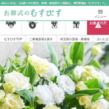
100人いれば、100通りのお葬式。葬儀・家族葬のご相談は、専門葬儀社「むすびす」へ。
メニュー
家族葬
プラン
場所
事例
お急ぎの方
むすびすTOP
ご葬儀斎場を探す
埼玉県の斎場・葬儀場
さいたま