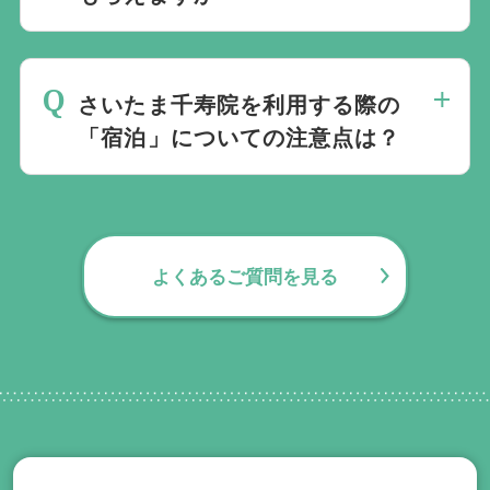
無料で葬儀後のサポートをお手伝いしてお
ります。葬儀で一番大変なのは実は葬儀後
さいたま千寿院を利用する際の
の手続きとお答えになる方が70パーセント
「宿泊」についての注意点は？
以上でして、お客様が日常にお戻りいただ
くまでの期間、回数の制限なく、当社の専
通夜後のご宿泊はできません。都心部の一
門相談員が無料でサポートいたします。
部斎場では宿泊が可能な場合もございます
が、さいたま千寿院では対応しておりませ
よくあるご質問を見る
んのでご注意ください。