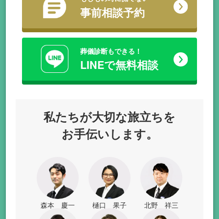
事前相談予約
葬儀診断もできる！
LINEで無料相談
私たちが
大切な旅立ちを
お手伝いします。
森本 慶一
樋口 果子
北野 祥三