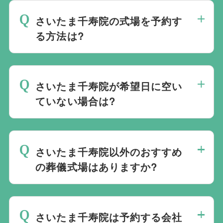
さいたま千寿院の式場を予約す
る方法は?
斎場は場所のみを提供しており、葬儀の運
営は行っておりません。そのため、
式場の
さいたま千寿院が希望日に空い
ご予約は葬儀社を通じたお手続きが必要で
ていない場合は?
す。
万が一の際は、当社むすびすにご連絡
ください。式場のご予約はもちろん、ご搬
ご葬儀の希望日が空いていない際は、ご事
送・ご安置・ご葬儀・葬儀後の各種手続き
情に合わせて代替案をご提示させていただ
まで、すべて一貫してお手伝いいたしま
さいたま千寿院以外のおすすめ
います。また、1都3県1220式場と提携し
す。
の葬儀式場はありますか?
ておりますので、葬儀を検討している地域
周辺の式場を無料でご案内することも可能
当社は1都3県1220式場と提携しています
です。自社会館を持たないことで無理に自
ので、あらゆるご事情・ご要望に応じてお
社会館を勧めることなく柔軟にご提案がで
さいたま千寿院は予約する会社
すすめの式場をご紹介させていただきま