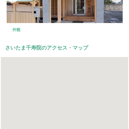
外観
本堂
お清め所
駐車場
さいたま千寿院のアクセス・マップ