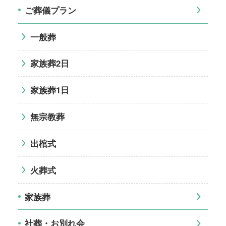
ご葬儀プラン
一般葬
家族葬2日
家族葬1日
無宗教葬
出棺式
火葬式
家族葬
社葬・お別れ会