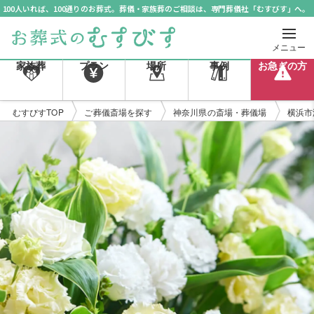
100人いれば、100通りのお葬式。葬儀・家族葬のご相談は、専門葬儀社「むすびす」へ。
メニュー
家族葬
プラン
場所
事例
お急ぎの方
むすびすTOP
ご葬儀斎場を探す
神奈川県の斎場・葬儀場
横浜市