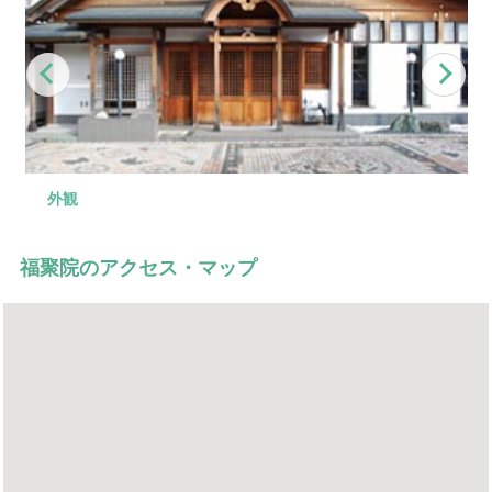
Previous
Nex
外観
式場
控え室
駐車場
外観
福聚院のアクセス・マップ