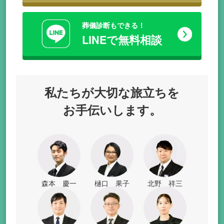
葬儀診断もできる！
LINEで無料相談
私たちが
大切な旅立ちを
お手伝いします。
森本 慶一
樋口 果子
北野 祥三