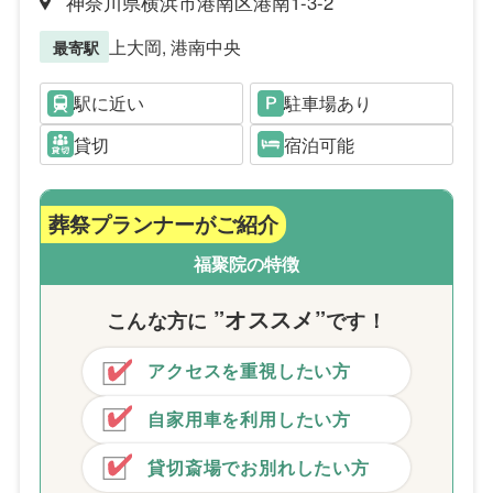
神奈川県横浜市港南区港南1-3-2
上大岡, 港南中央
最寄駅
駅に近い
駐車場あり
貸切
宿泊可能
葬祭プランナーがご紹介
福聚院の特徴
”オススメ”
こんな方
に
です！
アクセスを重視したい方
自家用車を利用したい方
貸切斎場でお別れしたい方