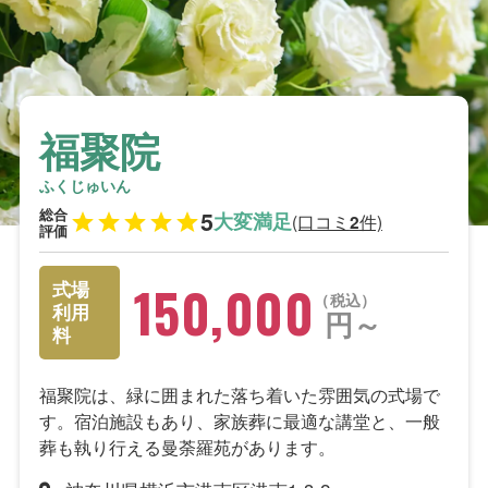
福聚院
ふくじゅいん
総合
5
大変満足
(口コミ
件)
2
評価
150,000
式場
税込
利用
円～
料
福聚院は、緑に囲まれた落ち着いた雰囲気の式場で
す。宿泊施設もあり、家族葬に最適な講堂と、一般
葬も執り行える曼荼羅苑があります。