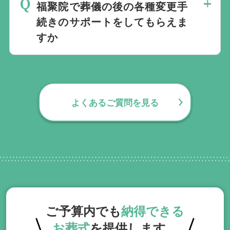
い。
福聚院で葬儀の後の各種変更手
要望にお応えしております。
続きのサポートをしてもらえま
すか
無料で葬儀後のサポートをお手伝いしてお
ります。葬儀で一番大変なのは実は葬儀後
の手続きとお答えになる方が70パーセント
よくあるご質問を見る
以上でして、お客様が日常にお戻りいただ
くまでの期間、回数の制限なく、当社の専
門相談員が無料でサポートいたします。
ご予算内でも
納得できる
お葬式
を提供します。