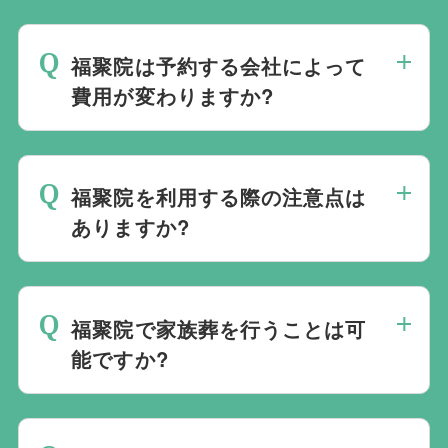
周辺の式場を無料でご案内することも可能
当社は1都3県1220式場と提携しています
です。自社会館を持たないことで無理に自
ので、あらゆるご事情・ご要望に応じてお
社会館を勧めることなく柔軟にご提案がで
福聚院は予約する会社によって
すすめの式場をご紹介させていただきま
きます。
費用が変わりますか?
す。また、式場でご葬儀気を行うのが一般
的ですが、どこで葬儀を行うかは多様化し
福聚院でのご葬儀は葬儀社を通じて予約す
ており必ずしも式場を借りて行う必要はな
る必要がございますが、どこの葬儀会社か
く、近年では自宅でご葬儀を行う自宅葬を
福聚院を利用する際の注意点は
ら予約をしても式場利用料は同じです。
選ばれる方もいます。私たちは自宅でのご
ありますか?
葬儀を含め多くの実績がございますので、
最後の時間をどのように過ごされたいか、
ご希望がありましたら遠慮なくお申し付け
どのようにお送りしたいか、宗教や参加さ
ください。
福聚院で家族葬を行うことは可
れる人数によって選んだ式場が適している
能ですか?
か注意しておくと良いです。当社の相談員
は斎場を熟知しておりますので、ご不安な
家族葬を行うことは可能です。100人100
点がありましたらお気軽にご相談くださ
通りの家族葬をお手伝いしており様々なご