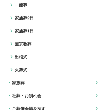
一般葬
家族葬2日
家族葬1日
無宗教葬
出棺式
火葬式
家族葬
社葬・お別れ会
ご葬儀会場を探す