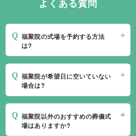
よくある質問
福聚院の式場を予約する方法
は?
斎場は場所のみを提供しており、葬儀の運
営は行っておりません。そのため、
式場の
福聚院が希望日に空いていない
ご予約は葬儀社を通じたお手続きが必要で
場合は?
す。
万が一の際は、当社むすびすにご連絡
ください。式場のご予約はもちろん、ご搬
ご葬儀の希望日が空いていない際は、ご事
送・ご安置・ご葬儀・葬儀後の各種手続き
情に合わせて代替案をご提示させていただ
まで、すべて一貫してお手伝いいたしま
福聚院以外のおすすめの葬儀式
います。また、1都3県1220式場と提携し
す。
場はありますか?
ておりますので、葬儀を検討している地域