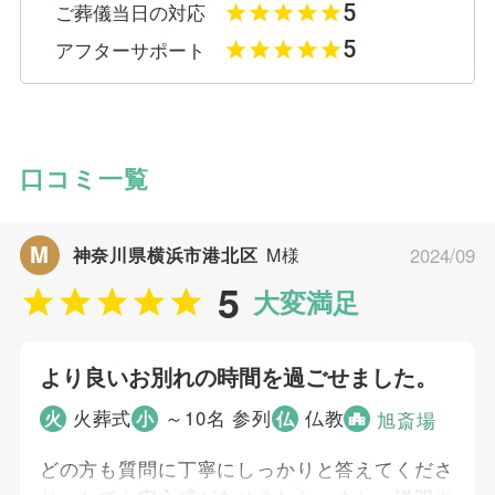
5
ご葬儀当日の対応
5
アフターサポート
口コミ一覧
M
神奈川県横浜市港北区
M様
2024/09
5
大変満足
より良いお別れの時間を過ごせました。
火葬式
～10名 参列
仏教
火
小
仏
旭斎場
どの方も質問に丁寧にしっかりと答えてくださ