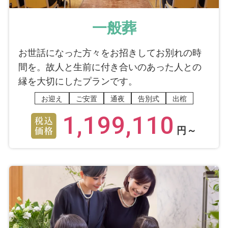
一般葬
お世話になった方々をお招きしてお別れの時
間を。故人と生前に付き合いのあった人との
縁を大切にしたプランです。
お迎え
ご安置
通夜
告別式
出棺
1,199,110
円～