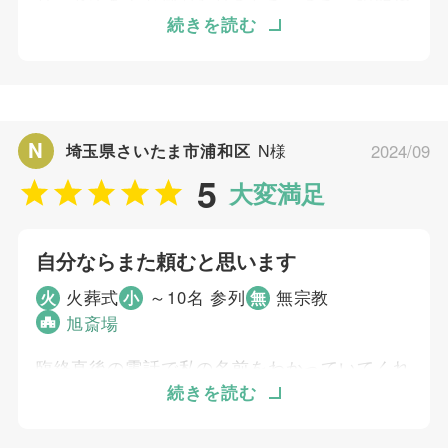
り、とても安心感がありました。また、説明や
資料も分かりやすかったです。家族だけで気兼
続きを読む
ねなく、それぞれしてあげたいことを用意して
お別れをすることができました。そして要所要
所でスタッフさんにサポートいただけて、より
良いお別れの時間を過ごせました。
N
埼玉県さいたま市浦和区
N様
2024/09
5
大変満足
個別評価
5
お問い合わせ対応
自分ならまた頼むと思います
5
事前相談
5
お迎え対応
火葬式
～10名 参列
無宗教
火
小
無
5
旭斎場
打ち合わせの対応
5
ご葬儀当日の対応
臨終直後の電話で私の名前をわかっていてくれ
5
アフターサポート
たので安心できました。なるべく簡素に、メイ
続きを読む
クはちゃんと、という要望に沿ってもらえまし
ご葬儀担当者
た。もう一度その時がきたら自分ならまた頼む