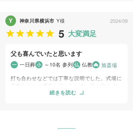
と思います。
藤原 可譜
Y
神奈川県横浜市
Y様
2024/09
個別評価
5
大変満足
5
お問い合わせ対応
5
事前相談
父も喜んでいたと思います
5
お迎え対応
5
一日葬
～10名 参列
仏教
一
小
仏
旭斎場
打ち合わせの対応
5
ご葬儀当日の対応
打ち合わせなどでは丁寧な説明でした。式場に
5
アフターサポート
碁盤などもご用意していただき、父も喜んでい
たと思います。
続きを読む
ご葬儀担当者
個別評価
小山 光弘
5
お問い合わせ対応