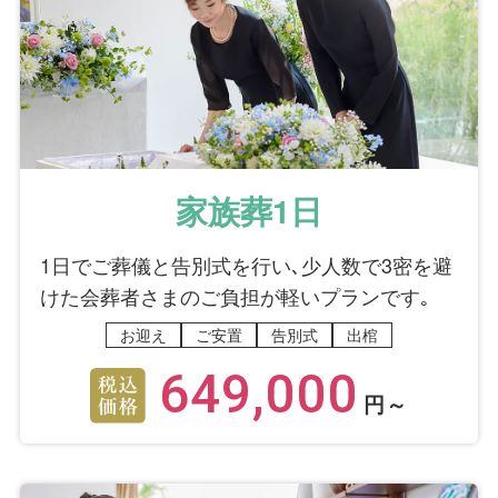
家族葬1日
1日でご葬儀と告別式を行い､少人数で3密を避
けた会葬者さまのご負担が軽いプランです｡
お迎え
ご安置
告別式
出棺
649,000
円～