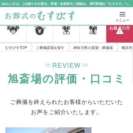
100人いれば、100通りのお葬式。葬儀・家族葬のご相談は、専門葬儀社「むすびす」へ。
メニュー
家族葬
プラン
場所
事例
お急ぎの方
むすびすTOP
ご葬儀斎場を探す
神奈川県の斎場・葬儀場
横浜市
REVIEW
旭斎場の評価・口コミ
ご葬儀を終えられたお客様からいただいた
お声をご紹介いたします。