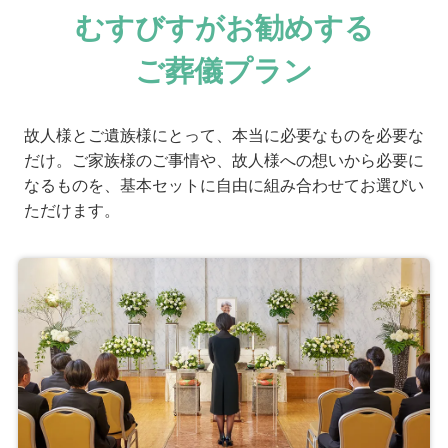
5
事前相談
むすびすがお勧めする
5
お迎え対応
5
ご葬儀プラン
打ち合わせの対応
5
ご葬儀当日の対応
5
アフターサポート
故人様とご遺族様にとって、本当に必要なものを必要な
だけ。ご家族様のご事情や、故人様への想いから必要に
ご葬儀担当者
なるものを、基本セットに自由に組み合わせてお選びい
ただけます。
むすびすの葬祭プランナー