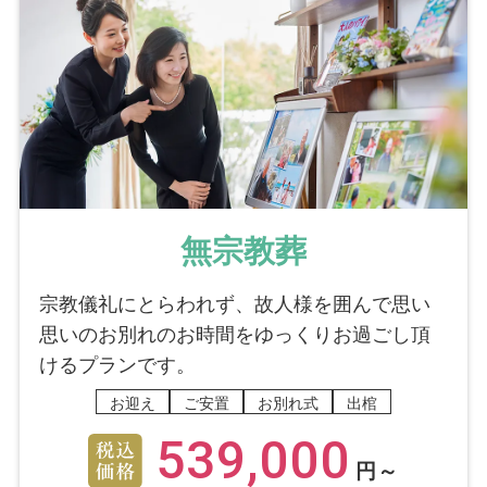
無宗教葬
宗教儀礼にとらわれず、故人様を囲んで思い
思いのお別れのお時間をゆっくりお過ごし頂
けるプランです。
お迎え
ご安置
お別れ式
出棺
539,000
円～