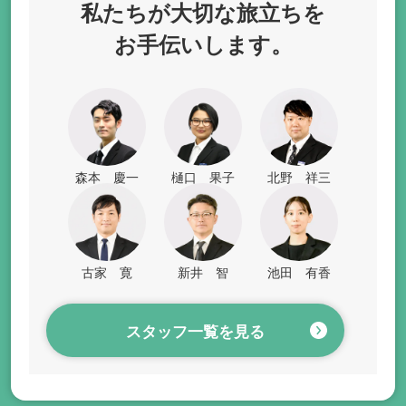
私たちが
大切な旅立ちを
お手伝いします。
森本 慶一
樋口 果子
北野 祥三
古家 寛
新井 智
池田 有香
スタッフ一覧を見る