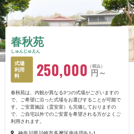
春秋苑
しゅんじゅえん
250,000
式場
税込
利用
円～
料
春秋苑は、内観が異なる3つの式場がございますの
で、ご希望に沿った式場をお選びすることが可能で
す。ご安置施設（霊安室）も完備しておりますの
で、ご自宅以外でのご安置を希望される方がよくご
利用されます。
神奈川県川崎市多摩区南生田8-1-1