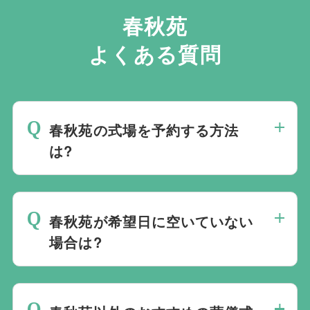
春秋苑
よくある質問
春秋苑の式場を予約する方法
は?
斎場は場所のみを提供しており、葬儀の運
営は行っておりません。そのため、
式場の
春秋苑が希望日に空いていない
ご予約は葬儀社を通じたお手続きが必要で
場合は?
す。
万が一の際は、当社むすびすにご連絡
ください。式場のご予約はもちろん、ご搬
ご葬儀の希望日が空いていない際は、ご事
送・ご安置・ご葬儀・葬儀後の各種手続き
情に合わせて代替案をご提示させていただ
まで、すべて一貫してお手伝いいたしま