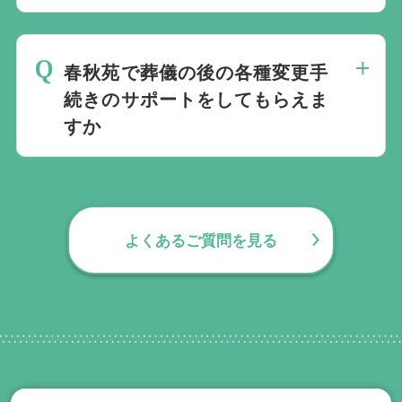
は斎場を熟知しておりますので、ご不安な
家族葬を行うことは可能です。100人100
点がありましたらお気軽にご相談くださ
通りの家族葬をお手伝いしており様々なご
い。
春秋苑で葬儀の後の各種変更手
要望にお応えしております。
続きのサポートをしてもらえま
すか
無料で葬儀後のサポートをお手伝いしてお
ります。葬儀で一番大変なのは実は葬儀後
の手続きとお答えになる方が70パーセント
よくあるご質問を見る
以上でして、お客様が日常にお戻りいただ
くまでの期間、回数の制限なく、当社の専
門相談員が無料でサポートいたします。