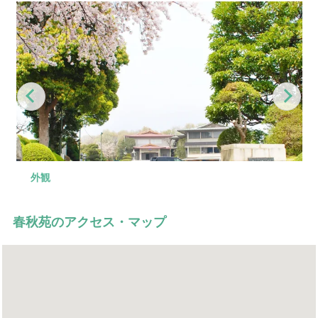
Previous
Nex
外観
ロビー
式場
控室
駐車場
春秋苑のアクセス・マップ