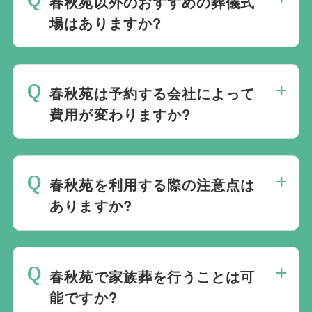
春秋苑以外のおすすめの葬儀式
います。また、1都3県1220式場と提携し
す。
場はありますか?
ておりますので、葬儀を検討している地域
周辺の式場を無料でご案内することも可能
当社は1都3県1220式場と提携しています
です。自社会館を持たないことで無理に自
ので、あらゆるご事情・ご要望に応じてお
社会館を勧めることなく柔軟にご提案がで
春秋苑は予約する会社によって
すすめの式場をご紹介させていただきま
きます。
費用が変わりますか?
す。また、式場でご葬儀気を行うのが一般
的ですが、どこで葬儀を行うかは多様化し
春秋苑でのご葬儀は葬儀社を通じて予約す
ており必ずしも式場を借りて行う必要はな
る必要がございますが、どこの葬儀会社か
く、近年では自宅でご葬儀を行う自宅葬を
春秋苑を利用する際の注意点は
ら予約をしても式場利用料は同じです。
選ばれる方もいます。私たちは自宅でのご
ありますか?
葬儀を含め多くの実績がございますので、
最後の時間をどのように過ごされたいか、
ご希望がありましたら遠慮なくお申し付け
どのようにお送りしたいか、宗教や参加さ
ください。
春秋苑で家族葬を行うことは可
れる人数によって選んだ式場が適している
能ですか?
か注意しておくと良いです。当社の相談員