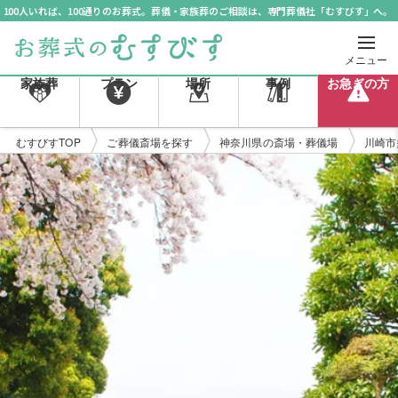
100人いれば、100通りのお葬式。葬儀・家族葬のご相談は、専門葬儀社「むすびす」へ。
メニュー
家族葬
プラン
場所
事例
お急ぎの方
むすびすTOP
ご葬儀斎場を探す
神奈川県の斎場・葬儀場
川崎市