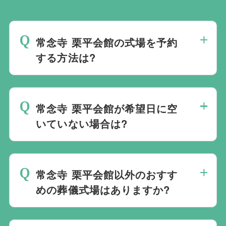
常念寺 栗平会館の式場を予約
する方法は?
斎場は場所のみを提供しており、葬儀の運
営は行っておりません。そのため、
式場の
常念寺 栗平会館が希望日に空
ご予約は葬儀社を通じたお手続きが必要で
いていない場合は?
す。
万が一の際は、当社むすびすにご連絡
ください。式場のご予約はもちろん、ご搬
ご葬儀の希望日が空いていない際は、ご事
送・ご安置・ご葬儀・葬儀後の各種手続き
情に合わせて代替案をご提示させていただ
まで、すべて一貫してお手伝いいたしま
常念寺 栗平会館以外のおすす
います。また、1都3県1220式場と提携し
す。
めの葬儀式場はありますか?
ておりますので、葬儀を検討している地域
周辺の式場を無料でご案内することも可能
当社は1都3県1220式場と提携しています
です。自社会館を持たないことで無理に自