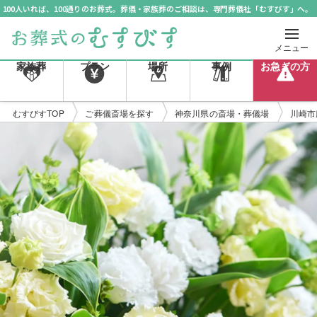
100人いれば、100通りのお葬式。葬儀・家族葬のご相談は、専門葬儀社「むすびす」へ。
メニュー
家族葬
プラン
場所
事例
お急ぎの方
むすびすTOP
ご葬儀斎場を探す
神奈川県の斎場・葬儀場
川崎市