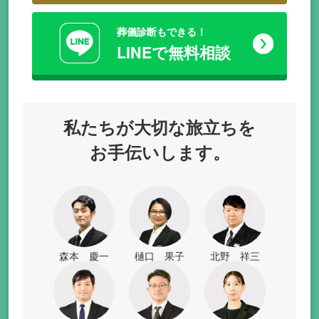
葬儀診断もできる！
LINEで無料相談
私たちが
大切な旅立ちを
お手伝いします。
森本 慶一
樋口 果子
北野 祥三