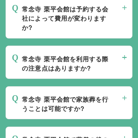
ので、あらゆるご事情・ご要望に応じてお
社会館を勧めることなく柔軟にご提案がで
常念寺 栗平会館は予約する会
すすめの式場をご紹介させていただきま
きます。
社によって費用が変わります
す。また、式場でご葬儀気を行うのが一般
か?
的ですが、どこで葬儀を行うかは多様化し
ており必ずしも式場を借りて行う必要はな
常念寺 栗平会館でのご葬儀は葬儀社を通
く、近年では自宅でご葬儀を行う自宅葬を
じて予約する必要がございますが、どこの
選ばれる方もいます。私たちは自宅でのご
常念寺 栗平会館を利用する際
葬儀会社から予約をしても式場利用料は同
葬儀を含め多くの実績がございますので、
の注意点はありますか?
じです。
ご希望がありましたら遠慮なくお申し付け
最後の時間をどのように過ごされたいか、
ください。
どのようにお送りしたいか、宗教や参加さ
常念寺 栗平会館で家族葬を行
れる人数によって選んだ式場が適している
うことは可能ですか?
か注意しておくと良いです。当社の相談員
は斎場を熟知しておりますので、ご不安な
家族葬を行うことは可能です。100人100
点がありましたらお気軽にご相談くださ
通りの家族葬をお手伝いしており様々なご