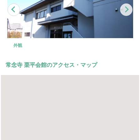
Previous
Nex
外観
第一式場
控え室
入り口
第二式場
常念寺 栗平会館のアクセス・マップ