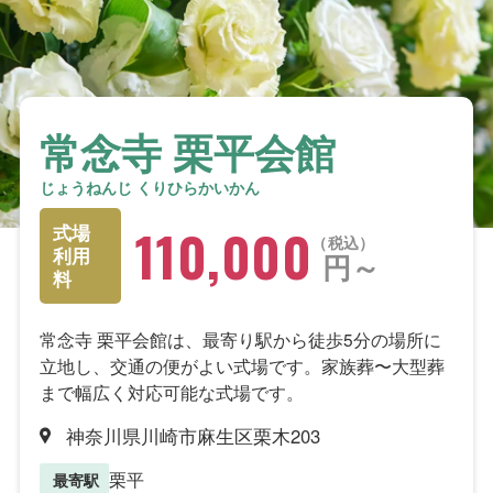
常念寺 栗平会館
じょうねんじ くりひらかいかん
110,000
式場
税込
利用
円～
料
常念寺 栗平会館は、最寄り駅から徒歩5分の場所に
立地し、交通の便がよい式場です。家族葬〜大型葬
まで幅広く対応可能な式場です。
神奈川県川崎市麻生区栗木203
栗平
最寄駅