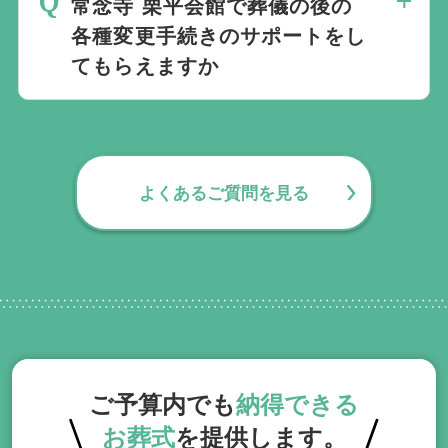
い。
常念寺 栗平会館で葬儀の後の
要望にお応えしております。
各種変更手続きのサポートをし
てもらえますか
無料で葬儀後のサポートをお手伝いしてお
ります。葬儀で一番大変なのは実は葬儀後
の手続きとお答えになる方が70パーセント
よくあるご質問を見る
以上でして、お客様が日常にお戻りいただ
くまでの期間、回数の制限なく、当社の専
門相談員が無料でサポートいたします。
ご予算内でも
納得できる
お葬式
を提供します。