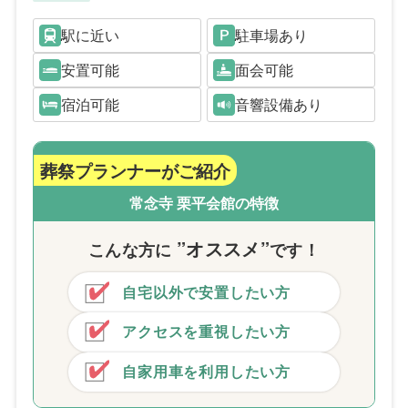
駅に近い
駐車場あり
安置可能
面会可能
宿泊可能
音響設備あり
葬祭プランナーがご紹介
常念寺 栗平会館の特徴
”オススメ”
こんな方
に
です！
自宅以外で安置したい方
アクセスを重視したい方
自家用車を利用したい方