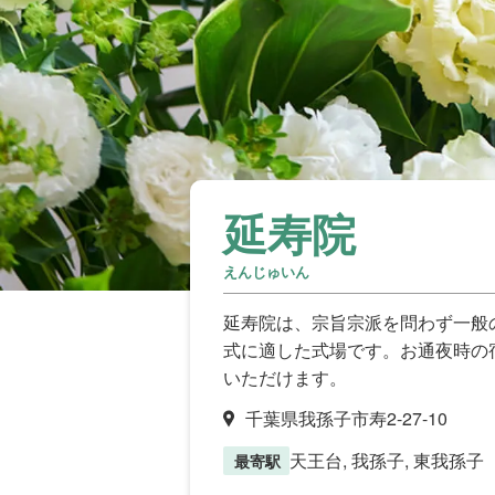
延寿院
えんじゅいん
延寿院は、宗旨宗派を問わず一般
式に適した式場です。お通夜時の
いただけます。
千葉県我孫子市寿2-27-10
天王台, 我孫子, 東我孫子
最寄駅