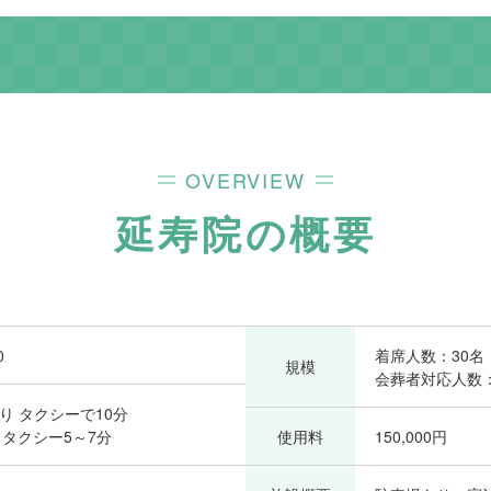
OVERVIEW
延寿院
の概要
0
着席人数：30名
規模
会葬者対応人数：
り タクシーで10分
 タクシー5～7分
使用料
150,000円