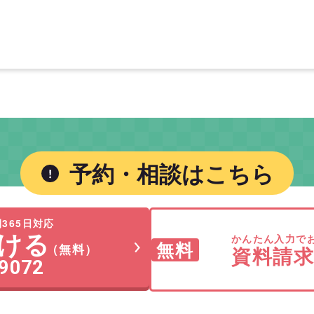
予約・相談はこちら
365日対応
ける
かんたん入力で
無料
（無料）
資料請
-9072