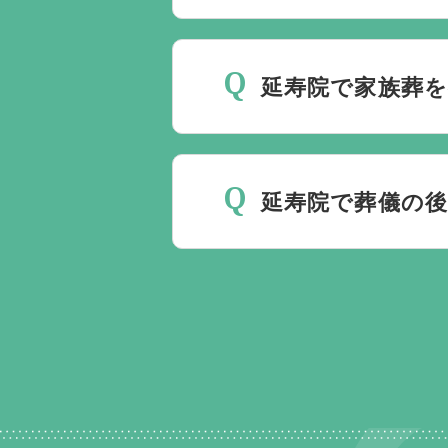
最後の時間をどのように過
いるか注意しておくと良い
延寿院で家族葬を
ください。
家族葬を行うことは可能で
延寿院で葬儀の
無料で葬儀後のサポートを
ント以上でして、お客様が
ます。