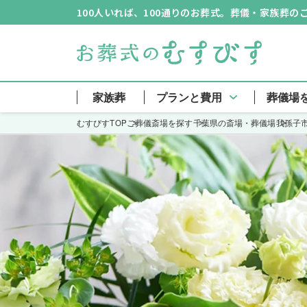
100人いれば、100通りのお葬式。葬儀・家族葬
家族葬
プランと費用
葬儀場
むすびすTOP
ご葬儀斎場を探す
千葉県の斎場・葬儀場
我孫子