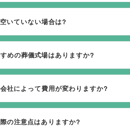
おり、葬儀の運営は行っておりません。そのため、
式場のご予
社むすびすにご連絡ください。式場のご予約はもちろん、ご搬
空いていない場合は?
してお手伝いいたします。
ない際は、ご事情に合わせて代替案をご提示させていただいます。
検討している地域周辺の式場を無料でご案内することも可能で
すめの葬儀式場はありますか?
なく柔軟にご提案ができます。
場と提携していますので、あらゆるご事情・ご要望に応じておすす
を行うのが一般的ですが、どこで葬儀を行うかは多様化してお
会社によって費用が変わりますか?
葬儀を行う自宅葬を選ばれる方もいます。私たちは自宅でのご
たら遠慮なくお申し付けください。
を通じて予約する必要がございますが、どこの葬儀会社から予
際の注意点はありますか?