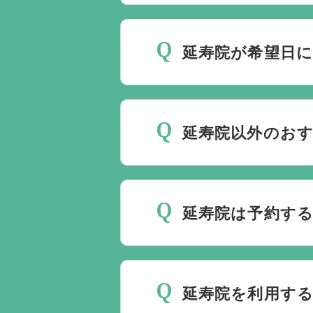
斎場は場所のみを提供して
要です。
万が一の際は、当
延寿院が希望日に
種手続きまで、すべて一貫
ご葬儀の希望日が空いてい
しておりますので、葬儀を
延寿院以外のおす
理に自社会館を勧めること
当社は1都3県1220式
す。また、式場でご葬儀気
延寿院は予約する
はなく、近年では自宅でご
すので、ご希望がありまし
延寿院でのご葬儀は葬儀社
す。
延寿院を利用する