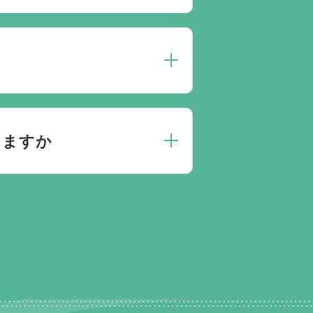
人数によって選んだ式場が適して
点がありましたらお気軽にご相談
にお応えしております。
えますか
きとお答えになる方が70パーセ
門相談員が無料でサポートいたし