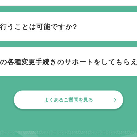
ごされたいか、どのようにお送りしたいか、宗教や参加される
です。当社の相談員は斎場を熟知しておりますので、ご不安な
行うことは可能ですか?
す。100人100通りの家族葬をお手伝いしており様々なご要望
後の各種変更手続きのサポートをしてもら
お手伝いしております。葬儀で一番大変なのは実は葬儀後の手続
日常にお戻りいただくまでの期間、回数の制限なく、当社の専
よくあるご質問を見る