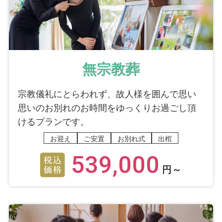
無宗教葬
宗教儀礼にとらわれず、故人様を囲んで思い
思いのお別れのお時間をゆっくりお過ごし頂
けるプランです。
お迎え
ご安置
お別れ式
出棺
539,000
円～