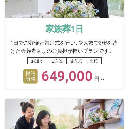
家族葬1日
1日でご葬儀と告別式を行い､少人数で3密を避
けた会葬者さまのご負担が軽いプランです｡
お迎え
ご安置
告別式
出棺
649,000
円～