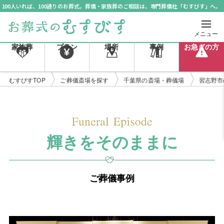
100人いれば、100通りのお葬式。葬儀・家族葬のご相談は、専門葬儀社「むすびす」へ。
メニュー
家族葬
プラン
場所
事例
お急ぎの方
むすびすTOP
ご葬儀斎場を探す
千葉県の斎場・葬儀場
習志野市
輝きをそのままに
ご葬儀事例