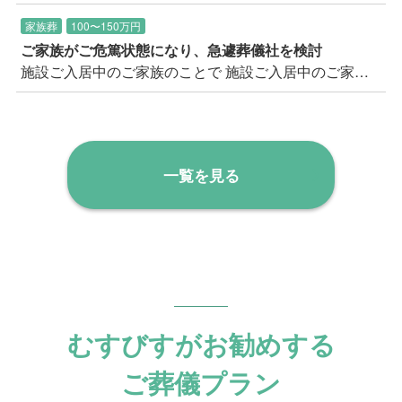
そこに座って2人で話した時は楽しかったなあ。
家族葬
100〜150万円
父はずっとご機嫌でね。何だかうれしそうでし
ご家族がご危篤状態になり、急遽葬儀社を検討
た」「やっと帰ってこられたんだから、家から
施設ご入居中のご家族のことで 施設ご入居中のご家族が危篤状態となり、葬儀社を数社比較検討されている中、私たちむすびすへご相談のお電話をいただきました。 お急ぎのご様子であったため、すぐに状況をお伺いして事前のご相談を実施させていただきました。 事前に弊社公式サイトで良くお調べになっていたようで、ご葬儀を行いたい会館やお式のイメージなどをすでにお持ちであったため、 詳細にご要望をお伺いの上記録させていただきました。
見送ってあげたい」 ご長男のお言葉の端々か
ら、お父様を想うお気持ちがあふれていまし
た。
一覧を見る
むすびすがお勧めする
ご葬儀プラン