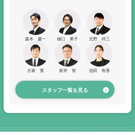
森本 慶一
樋口 果子
北野 祥三
古家 寛
新井 智
池田 有香
スタッフ一覧を見る