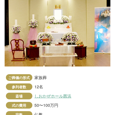
家族葬
ご葬儀の形式
12名
参列者数
しおかぜホール茜浜
斎場
50〜100万円
式の費用
仏教
宗教