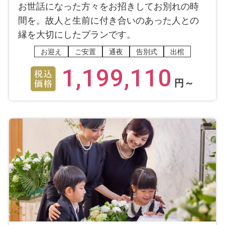
お世話になった方々をお招きしてお別れの時
間を。故人と生前に付き合いのあった人との
縁を大切にしたプランです。
お迎え
ご安置
通夜
告別式
出棺
1,199,110
円～