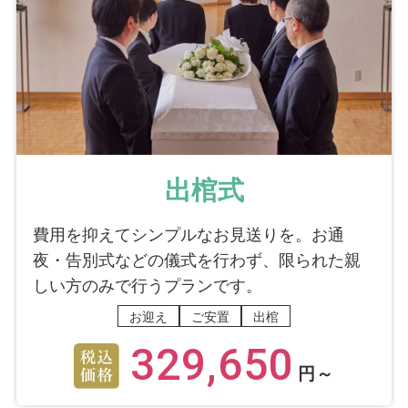
出棺式
費用を抑えてシンプルなお見送りを。お通
夜・告別式などの儀式を行わず、限られた親
しい方のみで行うプランです。
お迎え
ご安置
出棺
329,650
円～