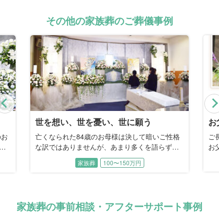
その他の家族葬のご葬儀事例
Previous
お父様の好きだったお庭で
母
性格
ご長男との事前相談から4年。長年の闘病の末、
母
、
お父様を見送る時がやってきてしまいました。
し
っ
担当プランナーとしてご自宅に伺った私に、ご
し
家族葬
ある
長男は「母も体調を崩しており、参列者を呼ぶ
木
す
ことはできないから…」と、火葬のみをご希望
壇
」
されました。しかしこのご家族にとって、本当
に火葬だけのシンプルなお見送りで悔いは残ら
家族葬の事前相談・アフターサポート事例
ないだろうか。私には気がかりでした。 「庭に
ベンチがあるでしょう？ 仮退院した父と、あ